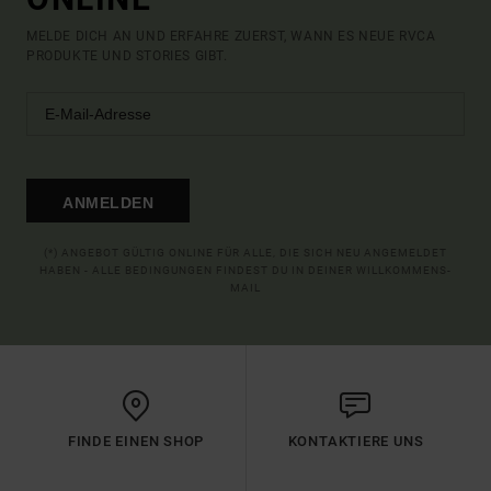
MELDE DICH AN UND ERFAHRE ZUERST, WANN ES NEUE RVCA
PRODUKTE UND STORIES GIBT.
ANMELDEN
(*) ANGEBOT GÜLTIG ONLINE FÜR ALLE, DIE SICH NEU ANGEMELDET
HABEN - ALLE BEDINGUNGEN FINDEST DU IN DEINER WILLKOMMENS-
MAIL
FINDE EINEN SHOP
KONTAKTIERE UNS