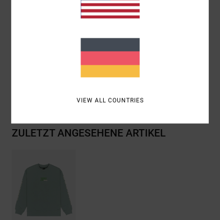
Passform:
gemütlicher und freier Relaxed Fit
Print auf Vorderseite, Rücken und Ärmeln
Zusammensetzung
[Hauptstoff] 75 % Baumwolle, 25 %
recycelte Baumwolle
Versand & Rückversand
VIEW ALL COUNTRIES
ZULETZT ANGESEHENE ARTIKEL