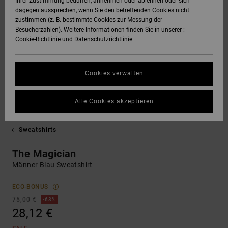
Ihrer Zustimmung bedürfen, annehmen oder ablehnen oder sich
dagegen aussprechen, wenn Sie den betreffenden Cookies nicht
zustimmen (z. B. bestimmte Cookies zur Messung der
Besucherzahlen). Weitere Informationen finden Sie in unserer :
Cookie-Richtlinie
und
Datenschutzrichtlinie
Cookies verwalten
Alle Cookies akzeptieren
Sweatshirts
The Magician
Männer Blau Sweatshirt
ECO-BONUS
75,00 €
63%
28,12 €