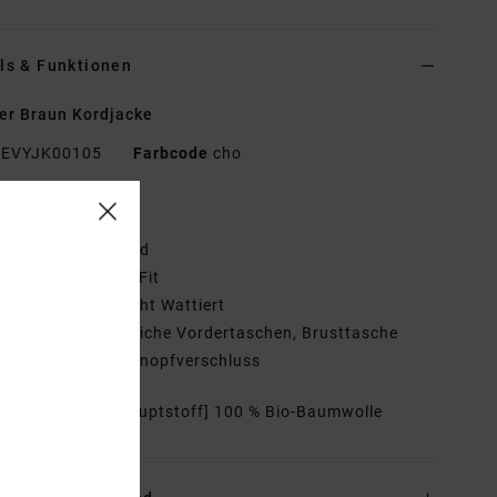
ls & Funktionen
r Braun Kordjacke
EVYJK00105
Farbcode
cho
tionen
toff:
Baumwollkord
assform:
Regular Fit
utter:
Flanell, Leicht Wattiert
aschen:
Zwei Seitliche Vordertaschen, Brusttasche
erschluss:
Druckknopfverschluss
mmensetzung
[Hauptstoff] 100 % Bio-Baumwolle