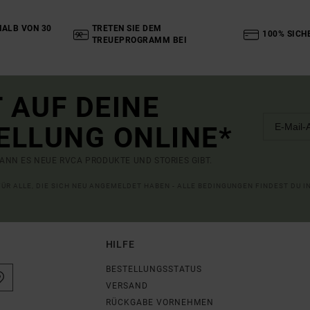
ALB VON 30
TRETEN SIE DEM
100% SICH
TREUEPROGRAMM BEI
 AUF DEINE
ELLUNG ONLINE*
ANN ES NEUE RVCA PRODUKTE UND STORIES GIBT.
 FÜR ALLE, DIE SICH NEU ANGEMELDET HABEN - ALLE BEDINGUNGEN FINDEST DU 
HILFE
BESTELLUNGSSTATUS
VERSAND
RÜCKGABE VORNEHMEN