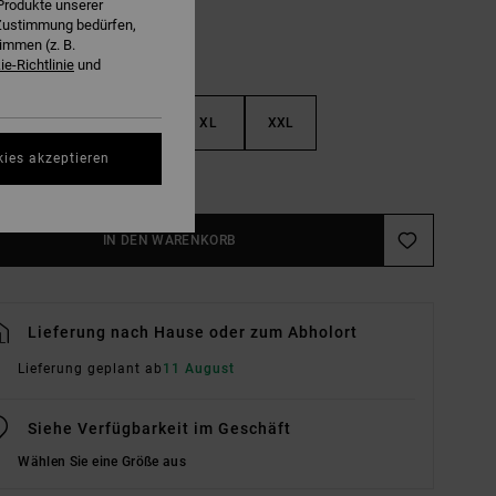
Produkte unserer
r Zustimmung bedürfen,
immen (z. B.
e-Richtlinie
und
M
L
XL
XXL
kies akzeptieren
ößentabelle Ansehen
IN DEN WARENKORB
Lieferung nach Hause oder zum Abholort
Lieferung geplant ab
11 August
Siehe Verfügbarkeit im Geschäft
Wählen Sie eine Größe aus