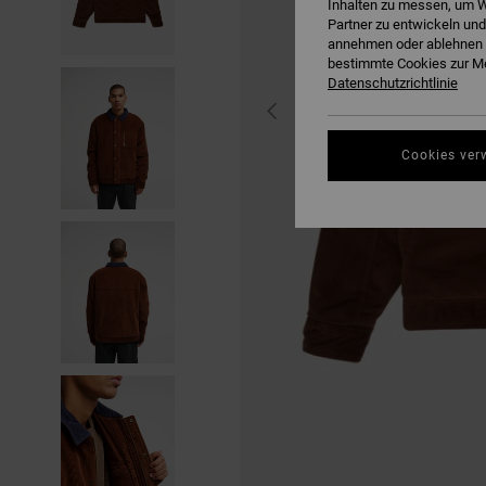
Inhalten zu messen, um W
Partner zu entwickeln und
annehmen oder ablehnen o
bestimmte Cookies zur Me
Datenschutzrichtlinie
Cookies ver