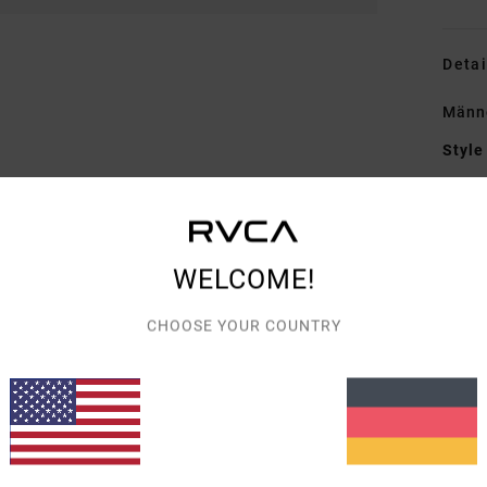
Detai
Männe
Style
Funk
S
WELCOME!
P
F
CHOOSE YOUR COUNTRY
T
V
Zusa