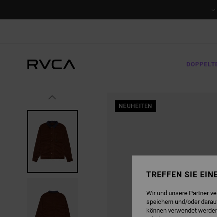
DIREKT
ZUR
PRODUKTINFORMATION
SPRINGEN
DOPPELT
NEUHEITEN
TREFFEN SIE EI
Wir und unsere Partner v
speichern und/oder darau
können verwendet werden,