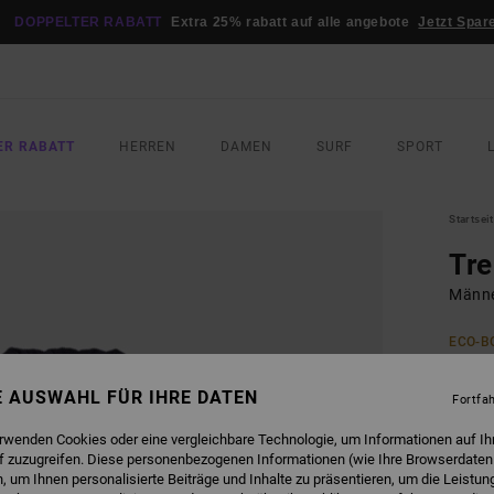
DOPPELTER RABATT
Extra 25% rabatt auf alle angebote
Jetzt Spar
ER RABATT
HERREN
DAMEN
SURF
SPORT
Startsei
Tre
Männe
ECO-B
160
NE AUSWAHL FÜR IHRE DATEN
Fortfa
FARB
erwenden Cookies oder eine vergleichbare Technologie, um Informationen auf Ih
f zuzugreifen. Diese personenbezogenen Informationen (wie Ihre Browserdaten
 um Ihnen personalisierte Beiträge und Inhalte zu präsentieren, um die Leistu