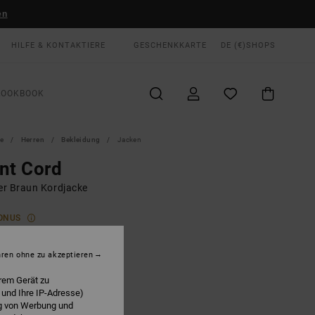
en
HILFE & KONTAKTIERE
GESCHENKKARTE
DE (€)
SHOPS
LOOKBOOK
te
Herren
Bekleidung
Jacken
nt Cord
r Braun Kordjacke
ONUS
,00 €
hren ohne zu akzeptieren
Chocolate
E
rem Gerät zu
 und Ihre IP-Adresse)
ng von Werbung und