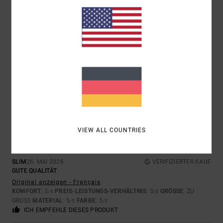
SLIM
26. MAI 2026
VERIFIZIERTER KAUF
GUTE QUALITÄT
Original anzeigen - Français
KOMFORT
: 5
PREIS-LEISTUNGS-VERHÄLTNIS
: 5
GRÖSSE
:
/5
/5
PERFEKTE GRÖSSE
MATERIAL
: 5
FARBE
: 5
/5
/5
ICH EMPFEHLE DIESES PRODUKT
5
/5
VIEW ALL COUNTRIES
SLIM
26. MAI 2026
VERIFIZIERTER KAUF
GUTE QUALITÄT
Original anzeigen - Français
KOMFORT
: 5
PREIS-LEISTUNGS-VERHÄLTNIS
: 5
GRÖSSE
: ZU
/5
/5
GROSS
MATERIAL
: 5
FARBE
: 5
/5
/5
ICH EMPFEHLE DIESES PRODUKT