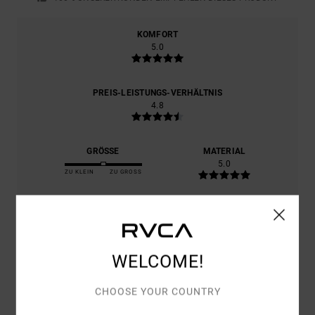
KOMFORT
5.0
PREIS-LEISTUNGS-VERHÄLTNIS
4.8
GRÖSSE
MATERIAL
5.0
ZU KLEIN
ZU GROSS
FARBE
5.0
WELCOME!
5
CHOOSE YOUR COUNTRY
/5