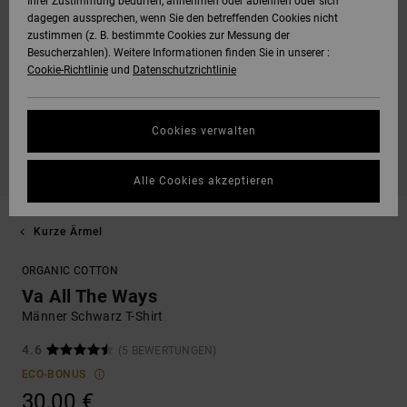
Ihrer Zustimmung bedürfen, annehmen oder ablehnen oder sich
dagegen aussprechen, wenn Sie den betreffenden Cookies nicht
zustimmen (z. B. bestimmte Cookies zur Messung der
Besucherzahlen). Weitere Informationen finden Sie in unserer :
Cookie-Richtlinie
und
Datenschutzrichtlinie
Cookies verwalten
Alle Cookies akzeptieren
Kurze Ärmel
ORGANIC COTTON
Va All The Ways
Männer Schwarz T-Shirt
4.6
(5 BEWERTUNGEN)
ECO-BONUS
30,00 €