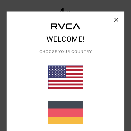
4
/5
WELCOME!
BRYAN
8. JULI 2026
VERIFIZIERTER KAUF
DER SCHNITT UND DER STOFF REICHEN ZWAR NICHT FÜR EINE 10,
ABER DIE GRÖSSE, DIE FARBEN UND DER TRAGEKOMFORT SIND P
CHOOSE YOUR COUNTRY
ERFEKT.
Original anzeigen - Castellano
KOMFORT
: 5
PREIS-LEISTUNGS-VERHÄLTNIS
: 3
MATERIAL
: 5
/5
/5
/5
FARBE
: 5
/5
ICH EMPFEHLE DIESES PRODUKT
5
/5
JIOCONDA
2. JULI 2026
VERIFIZIERTER KAUF
BEQUEM