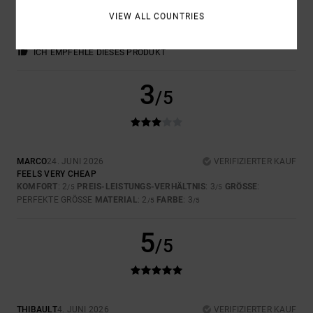
Original anzeigen - Français
VIEW ALL COUNTRIES
KOMFORT
: 5
PREIS-LEISTUNGS-VERHÄLTNIS
: 5
GRÖSSE
:
/5
/5
PERFEKTE GRÖSSE
MATERIAL
: 5
FARBE
: 5
/5
/5
ICH EMPFEHLE DIESES PRODUKT
3
/5
MARCO
24. JUNI 2026
VERIFIZIERTER KAUF
FEELS VERY CHEAP
KOMFORT
: 2
PREIS-LEISTUNGS-VERHÄLTNIS
: 3
GRÖSSE
:
/5
/5
PERFEKTE GRÖSSE
MATERIAL
: 2
FARBE
: 3
/5
/5
5
/5
THIBAULT
4. JUNI 2026
VERIFIZIERTER KAUF