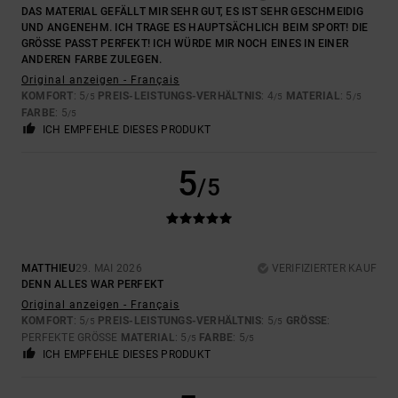
DAS MATERIAL GEFÄLLT MIR SEHR GUT, ES IST SEHR GESCHMEIDIG
UND ANGENEHM. ICH TRAGE ES HAUPTSÄCHLICH BEIM SPORT! DIE
GRÖSSE PASST PERFEKT! ICH WÜRDE MIR NOCH EINES IN EINER A
NDEREN FARBE ZULEGEN.
Original anzeigen - Français
KOMFORT
: 5
PREIS-LEISTUNGS-VERHÄLTNIS
: 4
MATERIAL
: 5
/5
/5
/5
FARBE
: 5
/5
ICH EMPFEHLE DIESES PRODUKT
5
/5
MATTHIEU
29. MAI 2026
VERIFIZIERTER KAUF
DENN ALLES WAR PERFEKT
Original anzeigen - Français
KOMFORT
: 5
PREIS-LEISTUNGS-VERHÄLTNIS
: 5
GRÖSSE
:
/5
/5
PERFEKTE GRÖSSE
MATERIAL
: 5
FARBE
: 5
/5
/5
ICH EMPFEHLE DIESES PRODUKT