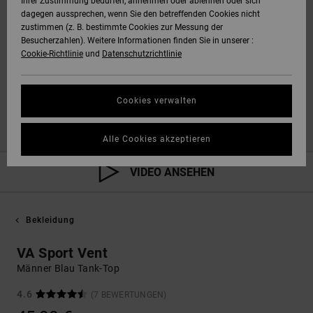
Ihrer Zustimmung bedürfen, annehmen oder ablehnen oder sich
dagegen aussprechen, wenn Sie den betreffenden Cookies nicht
zustimmen (z. B. bestimmte Cookies zur Messung der
Besucherzahlen). Weitere Informationen finden Sie in unserer :
Cookie-Richtlinie
und
Datenschutzrichtlinie
Cookies verwalten
Alle Cookies akzeptieren
VIDEO ANSEHEN
Bekleidung
VA Sport Vent
Männer Blau Tank-Top
4.6
(7 BEWERTUNGEN)