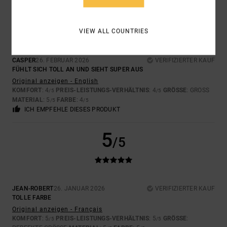
4
/5
VIEW ALL COUNTRIES
CASPER
26. FEBRUAR 2026
VERIFIZIERTER KAUF
FÜHLT SICH TOLL AN UND SIEHT SUPER AUS
Original anzeigen - English
KOMFORT
: 4
PREIS-LEISTUNGS-VERHÄLTNIS
: 4
GRÖSSE
: GROSS
/5
/5
MATERIAL
: 5
FARBE
: 4
/5
/5
ICH EMPFEHLE DIESES PRODUKT
5
/5
JEAN-ROBERT
26. JANUAR 2026
VERIFIZIERTER KAUF
TOLLE FARBE
Original anzeigen - Français
KOMFORT
: 5
PREIS-LEISTUNGS-VERHÄLTNIS
: 5
GRÖSSE
:
/5
/5