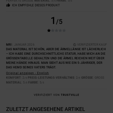
PERFEKTE GRÖSSE
MATERIAL
: 5
FARBE
: 5
/5
/5
ICH EMPFEHLE DIESES PRODUKT
1
/5
MR
8. JANUAR 2026
VERIFIZIERTER KAUF
DAS MATERIAL IST SCHÖN, ABER DIE ÄRMELLÄNGE IST LÄCHERLICH
– ICH HABE EINE DURCHSCHNITTLICHE STATUR, HABE MICH AN DIE
GRÖSSENTABELLE GEHALTEN UND DIE ÄRMEL REICHEN WEIT ÜBER M
EINE HÄNDE HINAUS. MAN SIEHT AUS WIE EIN 5-JÄHRIGER, DER D
AS HEMD SEINES VATERS TRÄGT.
Original anzeigen - English
KOMFORT
: 2
PREIS-LEISTUNGS-VERHÄLTNIS
: 2
GRÖSSE
: GROSS
/5
/5
MATERIAL
: 5
FARBE
: 5
/5
/5
VERIFIZIERT VON
TRUSTVILLE
ZULETZT ANGESEHENE ARTIKEL