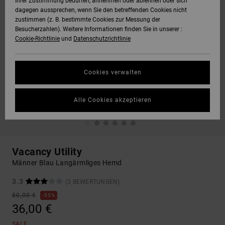
Ihrer Zustimmung bedürfen, annehmen oder ablehnen oder sich
dagegen aussprechen, wenn Sie den betreffenden Cookies nicht
zustimmen (z. B. bestimmte Cookies zur Messung der
Besucherzahlen). Weitere Informationen finden Sie in unserer :
Cookie-Richtlinie
und
Datenschutzrichtlinie
Cookies verwalten
Alle Cookies akzeptieren
Vacancy Utility
Männer Blau Langärmliges Hemd
3.3
(3 BEWERTUNGEN)
80,00 €
55%
36,00 €
SALE