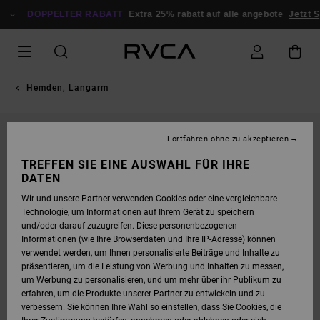
DIREKT
ZUR
DOPPELTER RABATT
Extra 25% rabatt auf alle angebote
Jetzt S
PRODUKTINFORMATION
SPRINGEN
Hemden, Langarm
Fortfahren ohne zu akzeptieren
TREFFEN SIE EINE AUSWAHL FÜR IHRE
DATEN
Wir und unsere Partner verwenden Cookies oder eine vergleichbare
Technologie, um Informationen auf Ihrem Gerät zu speichern
und/oder darauf zuzugreifen. Diese personenbezogenen
Informationen (wie Ihre Browserdaten und Ihre IP-Adresse) können
verwendet werden, um Ihnen personalisierte Beiträge und Inhalte zu
präsentieren, um die Leistung von Werbung und Inhalten zu messen,
um Werbung zu personalisieren, und um mehr über ihr Publikum zu
erfahren, um die Produkte unserer Partner zu entwickeln und zu
verbessern. Sie können Ihre Wahl so einstellen, dass Sie Cookies, die