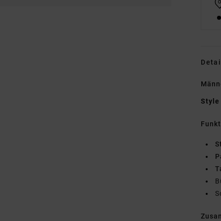
Detai
Männe
Style
Funk
S
P
T
B
S
Zusa