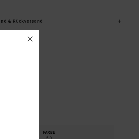
and & Rückversand
ERIAL
FARBE
4.5
5.0