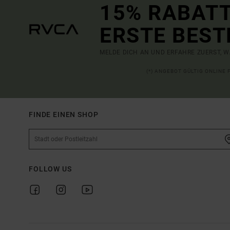
15% RABATT
ERSTE BEST
MELDE DICH AN UND ERFAHRE ZUERST, W
(*) ANGEBOT GÜLTIG ONLINE
FINDE EINEN SHOP
FOLLOW US