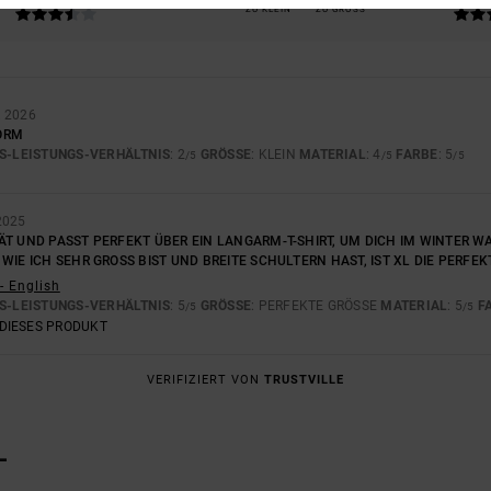
ZU KLEIN
ZU GROSS
 2026
ORM
S-LEISTUNGS-VERHÄLTNIS
: 2
GRÖSSE
: KLEIN
MATERIAL
: 4
FARBE
: 5
/5
/5
/5
2025
ÄT UND PASST PERFEKT ÜBER EIN LANGARM-T-SHIRT, UM DICH IM WINTER W
WIE ICH SEHR GROSS BIST UND BREITE SCHULTERN HAST, IST XL DIE PERFEKT
- English
S-LEISTUNGS-VERHÄLTNIS
: 5
GRÖSSE
: PERFEKTE GRÖSSE
MATERIAL
: 5
F
/5
/5
DIESES PRODUKT
VERIFIZIERT VON
TRUSTVILLE
L