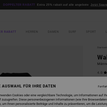
DOPPELTER RABATT
Extra 25% rabatt auf alle angebote
Jetzt Spar
ER RABATT
HERREN
DAMEN
SURF
SPORT
Startsei
Wal
Männe
4.0
150,0
67,
NE AUSWAHL FÜR IHRE DATEN
Fortfa
SALE
erwenden Cookies oder eine vergleichbare Technologie, um Informationen auf Ih
DOPPE
f zuzugreifen. Diese personenbezogenen Informationen (wie Ihre Browserdaten
 um Ihnen personalisierte Beiträge und Inhalte zu präsentieren, um die Leistu