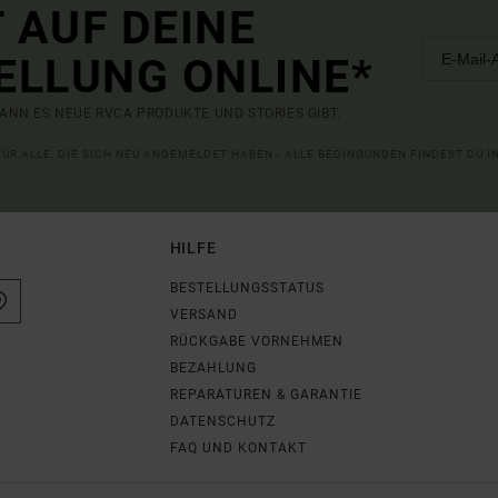
 AUF DEINE
ELLUNG ONLINE*
ANN ES NEUE RVCA PRODUKTE UND STORIES GIBT.
 FÜR ALLE, DIE SICH NEU ANGEMELDET HABEN - ALLE BEDINGUNGEN FINDEST DU 
HILFE
BESTELLUNGSSTATUS
VERSAND
RÜCKGABE VORNEHMEN
BEZAHLUNG
REPARATUREN & GARANTIE
DATENSCHUTZ
FAQ UND KONTAKT