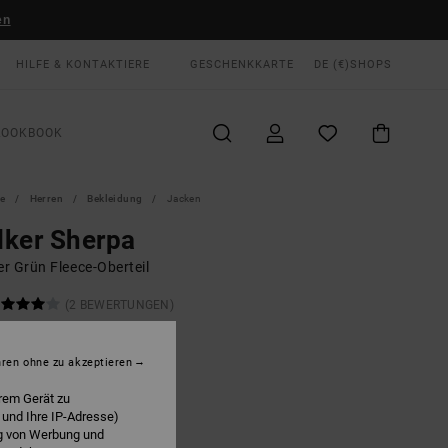
en
HILFE & KONTAKTIERE
GESCHENKKARTE
DE (€)
SHOPS
LOOKBOOK
te
Herren
Bekleidung
Jacken
ker Sherpa
r Grün Fleece-Oberteil
(2 BEWERTUNGEN)
0 €
55%
50 €
hren ohne zu akzeptieren
rem Gerät zu
LTER RABATT EXTRA 25 %
 und Ihre IP-Adresse)
ng von Werbung und