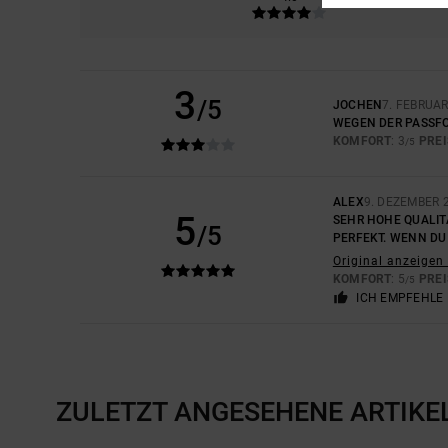
3
/5
JOCHEN
7. FEBRUAR
WEGEN DER PASSF
KOMFORT
: 3
PREI
/5
ALEX
9. DEZEMBER 
5
SEHR HOHE QUALIT
/5
PERFEKT. WENN DU 
Original anzeigen 
KOMFORT
: 5
PREI
/5
ICH EMPFEHLE 
ZULETZT ANGESEHENE ARTIKE