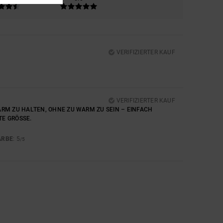
VERIFIZIERTER KAUF
VERIFIZIERTER KAUF
ARM ZU HALTEN, OHNE ZU WARM ZU SEIN – EINFACH
E GRÖSSE.
ARBE
: 5
/5