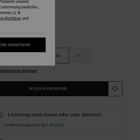
Produkte unserer
Hunter Green Paisley
E
r Zustimmung bedürfen,
immen (z. B.
e-Richtlinie
und
kies akzeptieren
M
L
XL
XXL
ößentabelle Ansehen
IN DEN WARENKORB
Lieferung nach Hause oder zum Abholort
Lieferung geplant ab
7 August