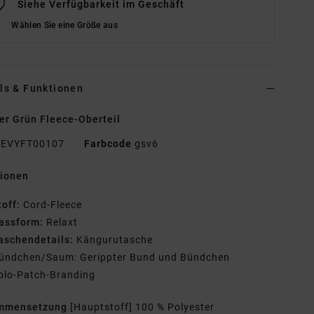
Siehe Verfügbarkeit im Geschäft
Wählen Sie eine Größe aus
ls & Funktionen
r Grün Fleece-Oberteil
EVYFT00107
Farbcode
gsv6
tionen
toff:
Cord-Fleece
assform:
Relaxt
aschendetails:
Kängurutasche
ündchen/Saum: Gerippter Bund und Bündchen
olo-Patch-Branding
mmensetzung
[Hauptstoff] 100 % Polyester