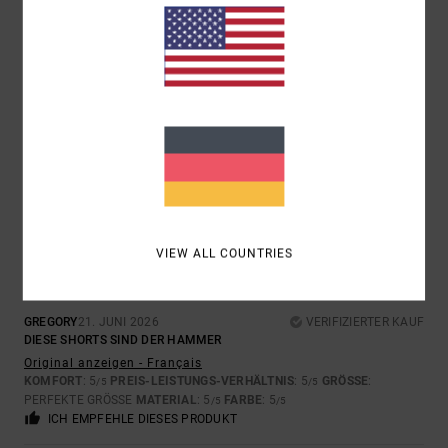
CHRISTOPHE
22. JUNI 2026
VERIFIZIERTER KAUF
TOLLE QUALITÄT
Original anzeigen - Français
KOMFORT
: 5
PREIS-LEISTUNGS-VERHÄLTNIS
: 5
GRÖSSE
:
/5
/5
PERFEKTE GRÖSSE
MATERIAL
: 5
FARBE
: 5
/5
/5
ICH EMPFEHLE DIESES PRODUKT
5
/5
VIEW ALL COUNTRIES
GREGORY
21. JUNI 2026
VERIFIZIERTER KAUF
DIESE SHORTS SIND DER HAMMER
Original anzeigen - Français
KOMFORT
: 5
PREIS-LEISTUNGS-VERHÄLTNIS
: 5
GRÖSSE
:
/5
/5
PERFEKTE GRÖSSE
MATERIAL
: 5
FARBE
: 5
/5
/5
ICH EMPFEHLE DIESES PRODUKT