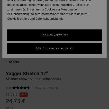
Ihrer Zustimmung bedürfen, annehmen oder ablehnen oder sich
dagegen aussprechen, wenn Sie den betreffenden Cookies nicht
zustimmen (z. B. bestimmte Cookies zur Messung der
Besucherzahlen). Weitere Informationen finden Sie in unserer :
Cookie-Richtlinie
und
Datenschutzrichtlinie
Cookies verwalten
Alle Cookies akzeptieren
Shorts
Yogger Stretch 17"
Männer Schwarz Elastische Shorts
4.6
(5 BEWERTUNGEN)
55,00 €
55%
24,75 €
SALE