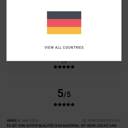
PREIS-LEISTUNGS-VERHÄLTNIS
5.0
GRÖSSE
MATERIAL
5.0
ZU KLEIN
ZU GROSS
VIEW ALL COUNTRIES
FARBE
5.0
5
/5
ANNE
26. MAI 2026
VERIFIZIERTER KAUF
ES IST VON GUTER QUALITÄT, DAS MATERIAL IST SEHR LEICHT UND