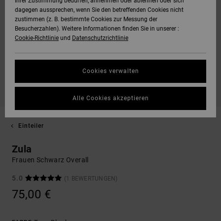
Ihrer Zustimmung bedürfen, annehmen oder ablehnen oder sich
dagegen aussprechen, wenn Sie den betreffenden Cookies nicht
zustimmen (z. B. bestimmte Cookies zur Messung der
Besucherzahlen). Weitere Informationen finden Sie in unserer :
Cookie-Richtlinie
und
Datenschutzrichtlinie
Cookies verwalten
Alle Cookies akzeptieren
Einteiler
Zula
Frauen Schwarz Overall
5.0
(1 BEWERTUNGEN)
75,00 €