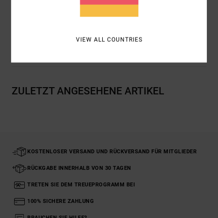
Zusammensetzung
[Hauptstoff] 100 % Viskose
VIEW ALL COUNTRIES
Versand & Rückversand
ZULETZT ANGESEHENE ARTIKEL
KOSTENLOSER VERSAND UND RÜCKVERSAND FÜR MITGLIEDER
RÜCKGABE INNERHALB VON 30 TAGEN
TRETEN SIE DEM TREUEPROGRAMM BEI
100% SICHERE ZAHLUNG
BRAUCHEN SIE HILFE?