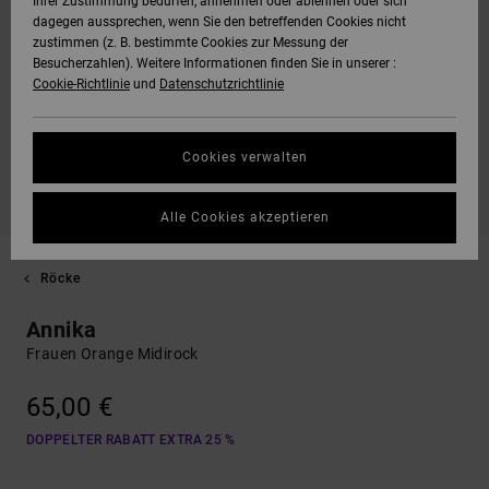
Ihrer Zustimmung bedürfen, annehmen oder ablehnen oder sich
dagegen aussprechen, wenn Sie den betreffenden Cookies nicht
zustimmen (z. B. bestimmte Cookies zur Messung der
Besucherzahlen). Weitere Informationen finden Sie in unserer :
Cookie-Richtlinie
und
Datenschutzrichtlinie
Cookies verwalten
Alle Cookies akzeptieren
Röcke
Annika
Frauen Orange Midirock
65,00 €
DOPPELTER RABATT EXTRA 25 %