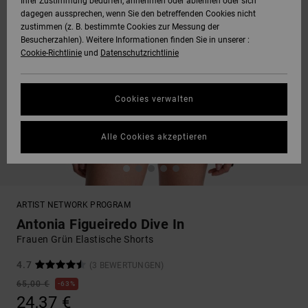
Ihrer Zustimmung bedürfen, annehmen oder ablehnen oder sich
dagegen aussprechen, wenn Sie den betreffenden Cookies nicht
zustimmen (z. B. bestimmte Cookies zur Messung der
Besucherzahlen). Weitere Informationen finden Sie in unserer :
Cookie-Richtlinie
und
Datenschutzrichtlinie
Cookies verwalten
Alle Cookies akzeptieren
ARTIST NETWORK PROGRAM
Antonia Figueiredo Dive In
Frauen Grün Elastische Shorts
4.7
(3 BEWERTUNGEN)
65,00 €
63%
24,37 €