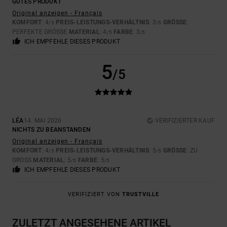
GUTES PRODUKT
Original anzeigen - Français
KOMFORT
: 4
PREIS-LEISTUNGS-VERHÄLTNIS
: 3
GRÖSSE
:
/5
/5
PERFEKTE GRÖSSE
MATERIAL
: 4
FARBE
: 3
/5
/5
ICH EMPFEHLE DIESES PRODUKT
5
/5
LÉA
14. MAI 2026
VERIFIZIERTER KAUF
NICHTS ZU BEANSTANDEN
Original anzeigen - Français
KOMFORT
: 4
PREIS-LEISTUNGS-VERHÄLTNIS
: 5
GRÖSSE
: ZU
/5
/5
GROSS
MATERIAL
: 5
FARBE
: 5
/5
/5
ICH EMPFEHLE DIESES PRODUKT
VERIFIZIERT VON
TRUSTVILLE
ZULETZT ANGESEHENE ARTIKEL