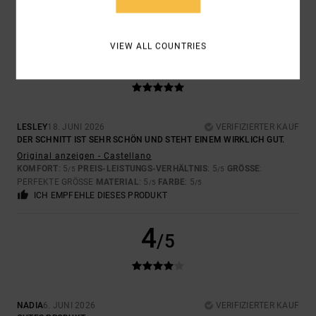
VIEW ALL COUNTRIES
5
/5
LESLEY
18. JUNI 2026
VERIFIZIERTER KAUF
DER SCHNITT IST SEHR SCHÖN UND STEHT EINEM WIRKLICH GUT.
Original anzeigen - Castellano
KOMFORT
: 5
PREIS-LEISTUNGS-VERHÄLTNIS
: 5
GRÖSSE
:
/5
/5
PERFEKTE GRÖSSE
MATERIAL
: 5
FARBE
: 5
/5
/5
ICH EMPFEHLE DIESES PRODUKT
4
/5
NADIA
6. JUNI 2026
VERIFIZIERTER KAUF