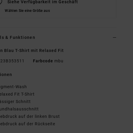
Siehe Verfügbarkeit im Geschäft
Wählen Sie eine Größe aus
ls & Funktionen
n Blau T-Shirt mit Relaxed Fit
23B353511
Farbcode
mbu
tionen
igment-Wash
elaxed Fit T-Shirt
ässiger Schnitt
undhalsausschnitt
iebdruck auf der linken Brust
iebdruck auf der Rückseite