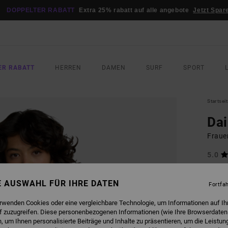
DOPPELTER RABATT
Extra 25% rabatt auf alle angebote
Jetzt Spar
ER RABATT
HERREN
DAMEN
SURF
SPORT
Startsei
Dai
Frauen
5.0
35,00
15,
NE AUSWAHL FÜR IHRE DATEN
Fortfa
SALE
erwenden Cookies oder eine vergleichbare Technologie, um Informationen auf Ih
DOPPE
f zuzugreifen. Diese personenbezogenen Informationen (wie Ihre Browserdaten
 um Ihnen personalisierte Beiträge und Inhalte zu präsentieren, um die Leistu