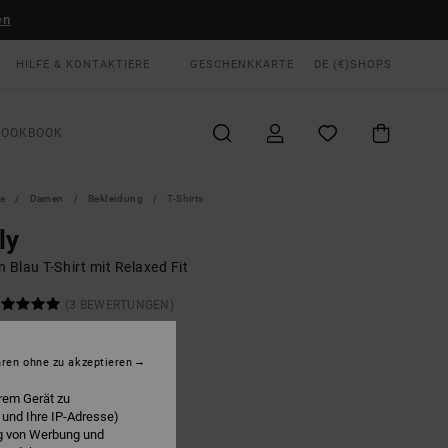
en
HILFE & KONTAKTIERE
GESCHENKKARTE
DE (€)
SHOPS
LOOKBOOK
te
Damen
Bekleidung
T-Shirts
ly
 Blau T-Shirt mit Relaxed Fit
(3 BEWERTUNGEN)
 €
55%
75 €
hren ohne zu akzeptieren
rem Gerät zu
LTER RABATT EXTRA 25 %
 und Ihre IP-Adresse)
ng von Werbung und