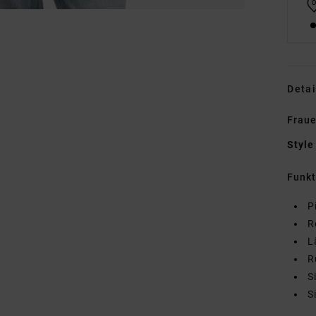
Detai
Fraue
Style
Funk
P
R
L
R
S
S