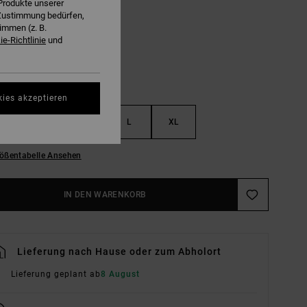
Produkte unserer
Mist Blue
E
r Zustimmung bedürfen,
immen (z. B.
e-Richtlinie
und
kies akzeptieren
S
M
L
XL
ößentabelle Ansehen
IN DEN WARENKORB
Lieferung nach Hause oder zum Abholort
Lieferung geplant ab
8 August