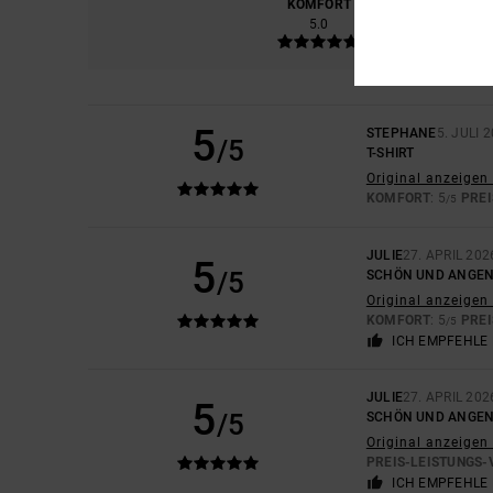
KOMFORT
PREIS
5.0
5
STEPHANE
5. JULI 
/5
T-SHIRT
Original anzeigen 
KOMFORT
: 5
PREI
/5
JULIE
27. APRIL 202
5
/5
SCHÖN UND ANGEN
Original anzeigen 
KOMFORT
: 5
PREI
/5
ICH EMPFEHLE 
JULIE
27. APRIL 202
5
/5
SCHÖN UND ANGEN
Original anzeigen 
PREIS-LEISTUNGS-
ICH EMPFEHLE 