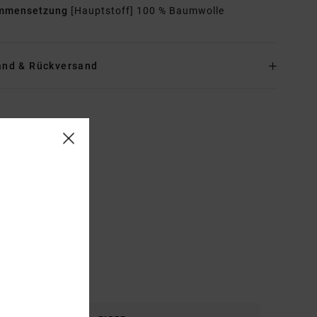
mmensetzung
[Hauptstoff] 100 % Baumwolle
and & Rückversand