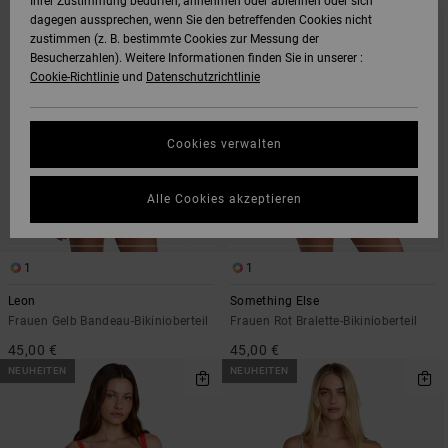
Ihrer Zustimmung bedürfen, annehmen oder ablehnen oder sich
DEN
FILTERN
dagegen aussprechen, wenn Sie den betreffenden Cookies nicht
FILTERKRITERIEN
NACH
SPRINGEN
zustimmen (z. B. bestimmte Cookies zur Messung der
Besucherzahlen). Weitere Informationen finden Sie in unserer :
Cookie-Richtlinie
und
Datenschutzrichtlinie
Cookies verwalten
Alle Cookies akzeptieren
1
1
Leon
Something Else
Frauen Gelb Bandeau-Bikinioberteil
Frauen Rot Bralette-Bikinioberteil
45,00 €
45,00 €
NEUHEITEN
NEUHEITEN