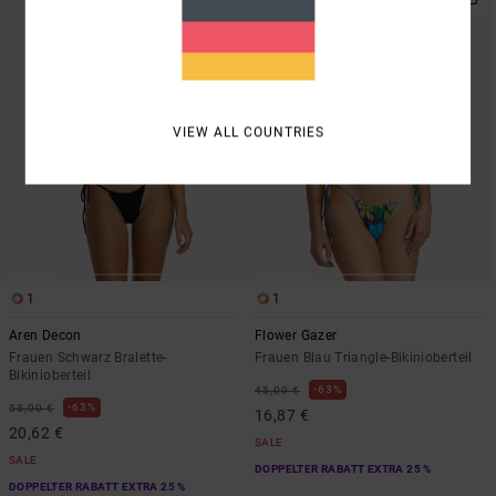
VIEW ALL COUNTRIES
1
1
Aren Decon
Flower Gazer
Frauen Schwarz Bralette-
Frauen Blau Triangle-Bikinioberteil
Bikinioberteil
63%
45,00 €
63%
55,00 €
16,87 €
20,62 €
SALE
SALE
DOPPELTER RABATT EXTRA 25 %
DOPPELTER RABATT EXTRA 25 %