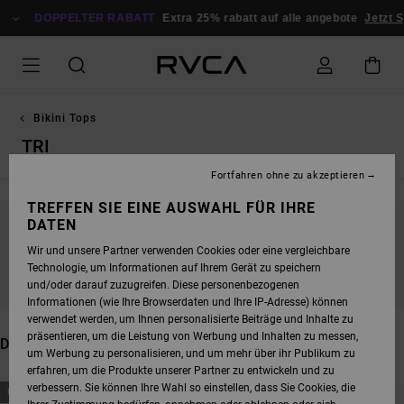
DIREKT
ZUR
DOPPELTER RABATT
Extra 25% rabatt auf alle angebote
Jetzt 
PRODUKT
AUSWAHL
SPRINGEN
Bikini Tops
TRI
Fortfahren ohne zu akzeptieren
TREFFEN SIE EINE AUSWAHL FÜR IHRE
DATEN
BLEIB DABEI, DIE PRODUKTE SIND BALD
Wir und unsere Partner verwenden Cookies oder eine vergleichbare
WIEDER DA
Technologie, um Informationen auf Ihrem Gerät zu speichern
und/oder darauf zuzugreifen. Diese personenbezogenen
Informationen (wie Ihre Browserdaten und Ihre IP-Adresse) können
verwendet werden, um Ihnen personalisierte Beiträge und Inhalte zu
präsentieren, um die Leistung von Werbung und Inhalten zu messen,
DAS KÖNNTE DIR AUCH GEFALLEN
um Werbung zu personalisieren, und um mehr über ihr Publikum zu
erfahren, um die Produkte unserer Partner zu entwickeln und zu
DIREKT
ÜBERSPRINGEN
verbessern. Sie können Ihre Wahl so einstellen, dass Sie Cookies, die
NEUHEITEN
NEUHEITEN
ZU
UND