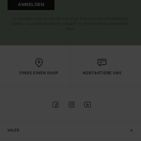
ANMELDEN
(*) ANGEBOT GÜLTIG ONLINE FÜR ALLE, DIE SICH NEU ANGEMELDET
HABEN - ALLE BEDINGUNGEN FINDEST DU IN DEINER WILLKOMMENS-
MAIL
FINDE EINEN SHOP
KONTAKTIERE UNS
HILFE