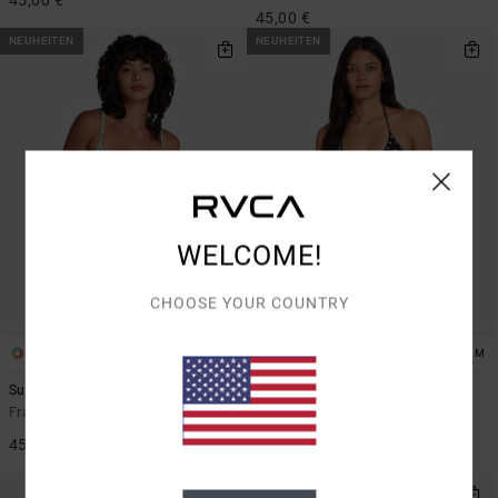
45,00 €
NEUHEITEN
NEUHEITEN
WELCOME!
CHOOSE YOUR COUNTRY
1
1
ARTIST NETWORK PROGRAM
Sun Tides 90S
Dani Miller Halter
Frauen Blau Bikinitop mit Bügeln
Frauen Schwarz Triangle-
Bikinioberteil
45,00 €
50,00 €