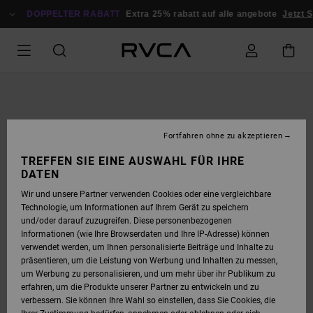
DIREKT
ZUR
DOPPELTER RABATT
Extra 25% rabatt auf alle angebote
Jetzt S
PRODUKTINFORMATION
SPRINGEN
Fortfahren ohne zu akzeptieren
TREFFEN SIE EINE AUSWAHL FÜR IHRE
DATEN
Wir und unsere Partner verwenden Cookies oder eine vergleichbare
Technologie, um Informationen auf Ihrem Gerät zu speichern
und/oder darauf zuzugreifen. Diese personenbezogenen
Informationen (wie Ihre Browserdaten und Ihre IP-Adresse) können
verwendet werden, um Ihnen personalisierte Beiträge und Inhalte zu
präsentieren, um die Leistung von Werbung und Inhalten zu messen,
um Werbung zu personalisieren, und um mehr über ihr Publikum zu
erfahren, um die Produkte unserer Partner zu entwickeln und zu
verbessern. Sie können Ihre Wahl so einstellen, dass Sie Cookies, die