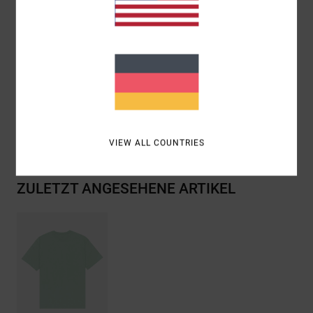
Fit:
Relaxed fit
Hals:
Rippstrick am Kragen
Grafik:
Vorderseite mit wasserbasiertem Siebdruck
Zusammensetzung
[Hauptstoff] 100 % Bio-Baumwolle
Versand & Rückversand
VIEW ALL COUNTRIES
ZULETZT ANGESEHENE ARTIKEL