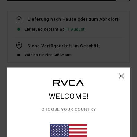
Lieferung nach Hause oder zum Abholort
Lieferung geplant ab
11 August
Siehe Verfügbarkeit im Geschäft
Wählen Sie eine Größe aus
Details & Funktionen
WELCOME!
Männer Grün T-Shirt
Style
EVYZT00344
Farbcode
geq0
CHOOSE YOUR COUNTRY
Funktionen
Stoff:
Bio-Baumwolle [200 g/m2]