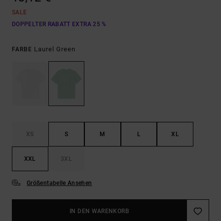
SALE
DOPPELTER RABATT EXTRA 25 %
Laurel Green
FARBE
XS
S
M
L
XL
XXL
3XL
Größentabelle Ansehen
IN DEN WARENKORB