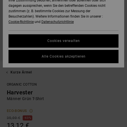
Ihrer Zustimmung bedürfen, annehmen oder ablehnen oder sich
dagegen aussprechen, wenn Sie den betreffenden Cookies nicht
zustimmen (z. B. bestimmte Cookies zur Messung der
Besucherzahlen). Weitere Informationen finden Sie in unserer :
Cookie-Richtlinie
und
Datenschutzrichtlinie
Cookies verwalten
Alle Cookies akzeptieren
Kurze Ärmel
ORGANIC COTTON
Harvester
Männer Grün T-Shirt
ECO-BONUS
35,00 €
63%
13,12 €