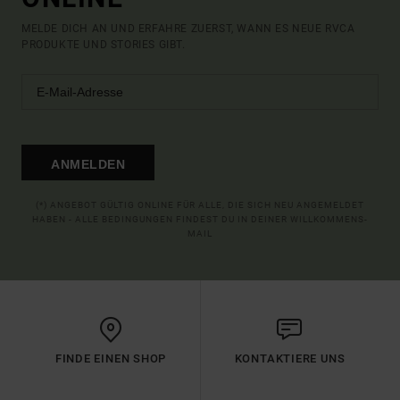
MELDE DICH AN UND ERFAHRE ZUERST, WANN ES NEUE RVCA
PRODUKTE UND STORIES GIBT.
ANMELDEN
(*) ANGEBOT GÜLTIG ONLINE FÜR ALLE, DIE SICH NEU ANGEMELDET
HABEN - ALLE BEDINGUNGEN FINDEST DU IN DEINER WILLKOMMENS-
MAIL
FINDE EINEN SHOP
KONTAKTIERE UNS