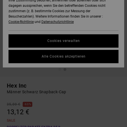
Ihrer Zustimmung bedürfen, annehmen oder ablehnen oder sich
dagegen aussprechen, wenn Sie den betreffenden Cookies nicht
zustimmen (z. B. bestimmte Cookies zur Messung der
Besucherzahlen). Weitere Informationen finden Sie in unserer :
Cookie-Richtlinie
und
Datenschutzrichtlinie
Cookies verwalten
Alle Cookies akzeptieren
Hex Inc
Männer Schwarz Snapback-Cap
35,00 €
63%
13,12 €
SALE