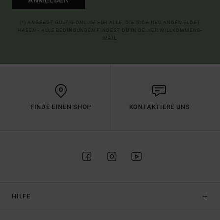
(*) ANGEBOT GÜLTIG ONLINE FÜR ALLE, DIE SICH NEU ANGEMELDET
HABEN - ALLE BEDINGUNGEN FINDEST DU IN DEINER WILLKOMMENS-
MAIL
FINDE EINEN SHOP
KONTAKTIERE UNS
HILFE