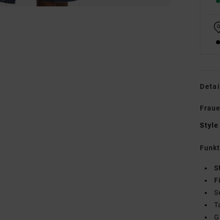
Detai
Fraue
Style
Funk
S
F
S
T
G