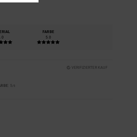
ERIAL
FARBE
5.0
5.0
VERIFIZIERTER KAUF
ARBE
: 5
/5