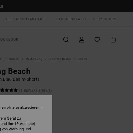
en
HILFE & KONTAKTIERE
GESCHENKKARTE
DE (€)
SHOPS
LOOKBOOK
te
Damen
Bekleidung
Shorts / Röcke
Shorts
ng Beach
n Blau Denim-Shorts
(1 BEWERTUNGEN)
 €
48%
12 €
hren ohne zu akzeptieren
rem Gerät zu
LTER RABATT EXTRA 25 %
 und Ihre IP-Adresse)
ng von Werbung und