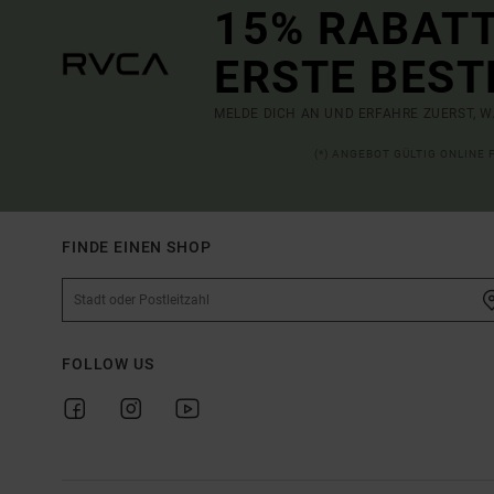
15% RABATT
ERSTE BEST
MELDE DICH AN UND ERFAHRE ZUERST, W
(*) ANGEBOT GÜLTIG ONLINE
FINDE EINEN SHOP
FOLLOW US