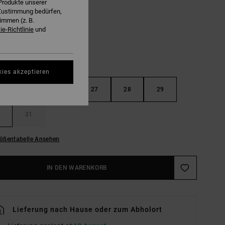
Produkte unserer
Harbor Blue
E
r Zustimmung bedürfen,
immen (z. B.
e-Richtlinie
und
kies akzeptieren
25
26
27
28
29
31
ößentabelle Ansehen
IN DEN WARENKORB
Lieferung nach Hause oder zum Abholort