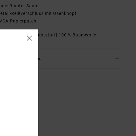
ngesäumter Saum
etall-Reißverschluss mit Ösenknopf
VCA-Papierpatch
mmensetzung
[Hauptstoff] 100 % Baumwolle
and & Rückversand