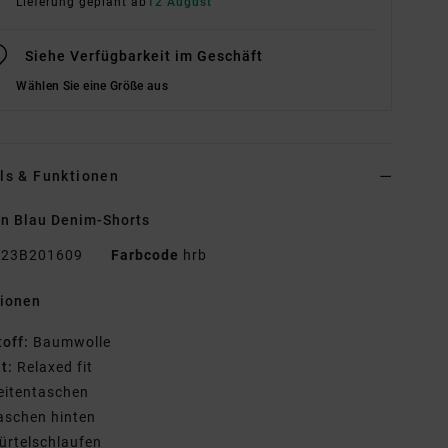
Lieferung geplant ab
12 August
Siehe Verfügbarkeit im Geschäft
Wählen Sie eine Größe aus
ls & Funktionen
n Blau Denim-Shorts
23B201609
Farbcode
hrb
tionen
toff:
Baumwolle
it:
Relaxed fit
eitentaschen
aschen hinten
ürtelschlaufen