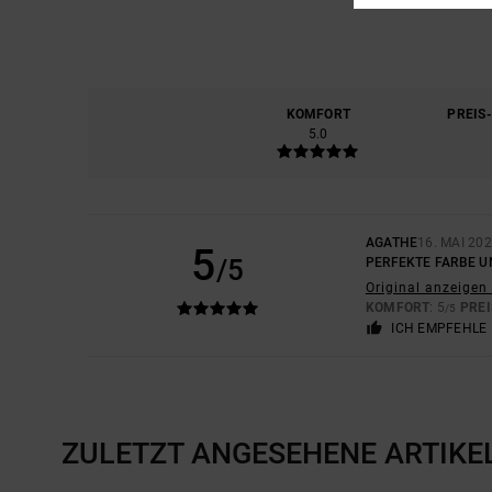
KOMFORT
PREIS
5.0
AGATHE
16. MAI 20
5
/5
PERFEKTE FARBE 
Original anzeigen 
KOMFORT
: 5
PREI
/5
ICH EMPFEHLE 
ZULETZT ANGESEHENE ARTIKE