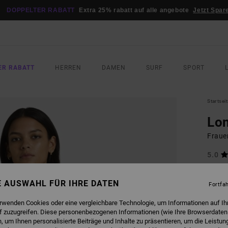
DOPPELTER RABATT
Extra 25% rabatt auf alle angebote
Jetzt Spar
ER RABATT
HERREN
DAMEN
SURF
SPORT
Startsei
Lo
Fraue
5.0
65,00
34,
NE AUSWAHL FÜR IHRE DATEN
Fortfa
SALE
erwenden Cookies oder eine vergleichbare Technologie, um Informationen auf Ih
DOPPE
f zuzugreifen. Diese personenbezogenen Informationen (wie Ihre Browserdaten
 um Ihnen personalisierte Beiträge und Inhalte zu präsentieren, um die Leistu