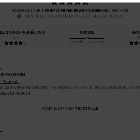
BASIEREND AUF
1 VERIFIZIERTEN BEWERTUNGEN
SEIT MAI 2026
100% UNSERER KUNDEN EMPFEHLEN DIESES PRODUKT
-LEISTUNGS-VERHÄLTNIS
GRÖSSE
MAT
4.0
ZU KLEIN
ZU GROSS
26
UND PASSFORM
- Français
S-LEISTUNGS-VERHÄLTNIS
: 4
GRÖSSE
: PERFEKTE GRÖSSE
MATERIAL
: 5
F
/5
/5
DIESES PRODUKT
VERIFIZIERT VON
TRUSTVILLE
L