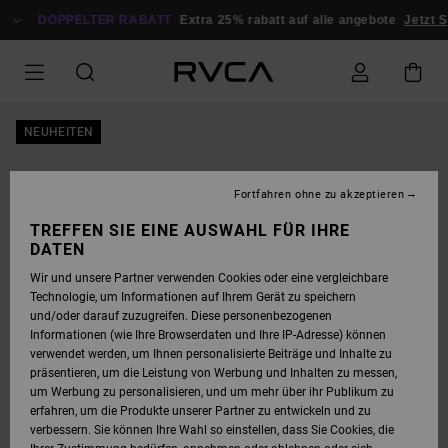
DIREKT
ZUR
DOPPELTER RABATT
Extra 25% rabatt auf alle angebote
Jetzt S
PRODUKTINFORMATION
SPRINGEN
NEUHEITEN
Fortfahren ohne zu akzeptieren
TREFFEN SIE EINE AUSWAHL FÜR IHRE
DATEN
Wir und unsere Partner verwenden Cookies oder eine vergleichbare
Technologie, um Informationen auf Ihrem Gerät zu speichern
und/oder darauf zuzugreifen. Diese personenbezogenen
Informationen (wie Ihre Browserdaten und Ihre IP-Adresse) können
verwendet werden, um Ihnen personalisierte Beiträge und Inhalte zu
präsentieren, um die Leistung von Werbung und Inhalten zu messen,
um Werbung zu personalisieren, und um mehr über ihr Publikum zu
erfahren, um die Produkte unserer Partner zu entwickeln und zu
verbessern. Sie können Ihre Wahl so einstellen, dass Sie Cookies, die