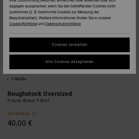
Ihrer Zustimmung bedürfen, annehmen oder ablehnen oder sich
dagegen aussprechen, wenn Sie den betreffenden Cookies nicht
zustimmen (z. B. bestimmte Cookies zur Messung der
Besucherzahlen). Weitere Informationen finden Sie in unserer :
Cookie-Richtlinie
und
Datenschutzrichtlinie
Cookies verwalten
Alle Cookies akzeptieren
T-Shirts
Roughstock Oversized
Frauen Braun T-Shirt
ECO-BONUS
40,00 €