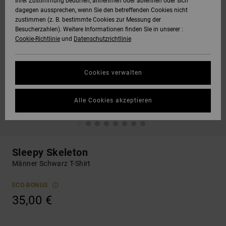
Ihrer Zustimmung bedürfen, annehmen oder ablehnen oder sich
dagegen aussprechen, wenn Sie den betreffenden Cookies nicht
zustimmen (z. B. bestimmte Cookies zur Messung der
Besucherzahlen). Weitere Informationen finden Sie in unserer :
Cookie-Richtlinie
und
Datenschutzrichtlinie
Cookies verwalten
Alle Cookies akzeptieren
Sleepy Skeleton
Männer Schwarz T-Shirt
ECO-BONUS
35,00 €