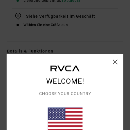
Lieferung geplant ab
10 August
Siehe Verfügbarkeit im Geschäft
Wählen Sie eine Größe aus
Details & Funktionen
Männer Schwarz T-Shirt
Style
EVYZT00391
Farbcode
blk
WELCOME!
Funktionen
CHOOSE YOUR COUNTRY
Material:
100 % Bio-Baumwolle [200 g/m²]
Fit:
Relaxed Fit
Hals:
Rippstrick Am Rundhalsausschnitt
Grafik:
Artworks auf der vorderseite gedruckt von
ANP-künstler Matt Gordon