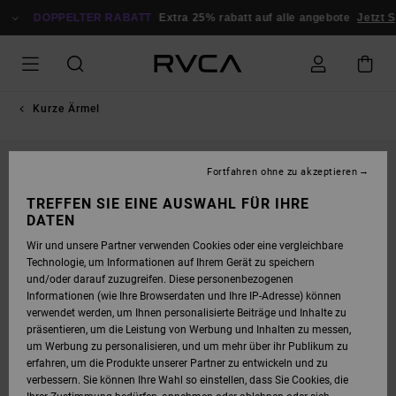
DIREKT
ZUR
DOPPELTER RABATT
Extra 25% rabatt auf alle angebote
Jetzt S
PRODUKTINFORMATION
SPRINGEN
Kurze Ärmel
NEUHEITEN
Fortfahren ohne zu akzeptieren
TREFFEN SIE EINE AUSWAHL FÜR IHRE
DATEN
Wir und unsere Partner verwenden Cookies oder eine vergleichbare
Technologie, um Informationen auf Ihrem Gerät zu speichern
und/oder darauf zuzugreifen. Diese personenbezogenen
Informationen (wie Ihre Browserdaten und Ihre IP-Adresse) können
verwendet werden, um Ihnen personalisierte Beiträge und Inhalte zu
präsentieren, um die Leistung von Werbung und Inhalten zu messen,
um Werbung zu personalisieren, und um mehr über ihr Publikum zu
erfahren, um die Produkte unserer Partner zu entwickeln und zu
verbessern. Sie können Ihre Wahl so einstellen, dass Sie Cookies, die