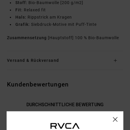
Stoff:
Bio-Baumwolle [200 g/m2]
Fit:
Relaxed fit
Hals:
Rippstrick am Kragen
Grafik:
Siebdruck-Motive mit Puff-Tinte
Zusammensetzung
[Hauptstoff] 100 % Bio-Baumwolle
Versand & Rückversand
Kundenbewertungen
DURCHSCHNITTLICHE BEWERTUNG
5.0
/5