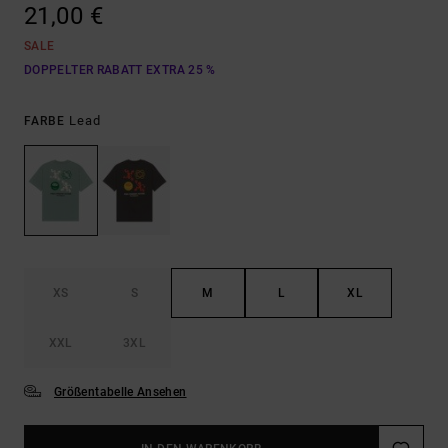
21,00 €
SALE
DOPPELTER RABATT EXTRA 25 %
Lead
FARBE
XS
S
M
L
XL
XXL
3XL
Größentabelle Ansehen