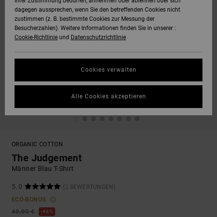
Ihrer Zustimmung bedürfen, annehmen oder ablehnen oder sich
dagegen aussprechen, wenn Sie den betreffenden Cookies nicht
zustimmen (z. B. bestimmte Cookies zur Messung der
Besucherzahlen). Weitere Informationen finden Sie in unserer :
Cookie-Richtlinie
und
Datenschutzrichtlinie
Cookies verwalten
Alle Cookies akzeptieren
ORGANIC COTTON
The Judgement
Männer Blau T-Shirt
5.0
(2 BEWERTUNGEN)
ECO-BONUS
40,00 €
48%