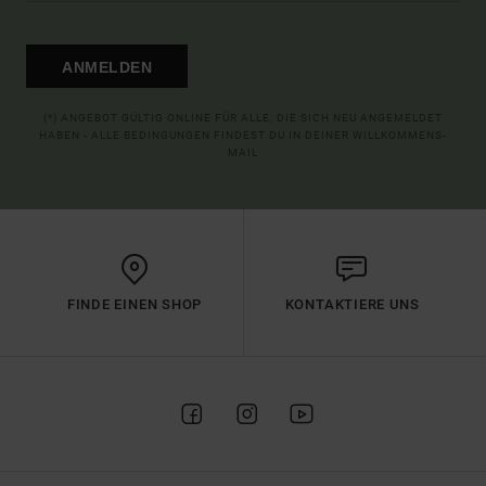
ANMELDEN
(*) ANGEBOT GÜLTIG ONLINE FÜR ALLE, DIE SICH NEU ANGEMELDET
HABEN - ALLE BEDINGUNGEN FINDEST DU IN DEINER WILLKOMMENS-
MAIL
FINDE EINEN SHOP
KONTAKTIERE UNS