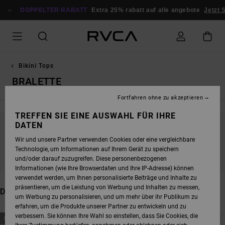
DIREKT
ZUR
DOPPELTER RABATT
Extra 25% rabatt auf alle angebote
Jetzt 
PRODUKT
AUSWAHL
SPRINGEN
Bikini Tops
BRALETTE
Fortfahren ohne zu akzeptieren
TREFFEN SIE EINE AUSWAHL FÜR IHRE
DATEN
BLEIB DABEI, DIE PRODUKTE SIND BALD
Wir und unsere Partner verwenden Cookies oder eine vergleichbare
WIEDER DA
Technologie, um Informationen auf Ihrem Gerät zu speichern
und/oder darauf zuzugreifen. Diese personenbezogenen
Informationen (wie Ihre Browserdaten und Ihre IP-Adresse) können
verwendet werden, um Ihnen personalisierte Beiträge und Inhalte zu
präsentieren, um die Leistung von Werbung und Inhalten zu messen,
DAS KÖNNTE DIR AUCH GEFALLEN
um Werbung zu personalisieren, und um mehr über ihr Publikum zu
erfahren, um die Produkte unserer Partner zu entwickeln und zu
DIREKT
ÜBERSPRINGEN
verbessern. Sie können Ihre Wahl so einstellen, dass Sie Cookies, die
NEUHEITEN
NEUHEITEN
ZU
UND