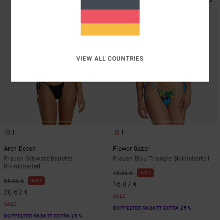
VIEW ALL COUNTRIES
1
1
Aren Decon
Flower Gazer
Frauen Schwarz Bralette-
Frauen Blau Triangle-Bikinioberteil
Bikinioberteil
63%
45,00 €
63%
55,00 €
16,87 €
20,62 €
SALE
SALE
DOPPELTER RABATT EXTRA 25 %
DOPPELTER RABATT EXTRA 25 %