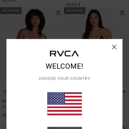
45,00 €
NEUHEITEN
NEUHEITEN
WELCOME!
CHOOSE YOUR COUNTRY
1
1
ARTIST NETWORK PROGRAM
Sun Tides 90S
Dani Miller Halter
Frauen Blau Bikinitop mit Bügeln
Frauen Schwarz Triangle-
Bikinioberteil
45,00 €
50,00 €