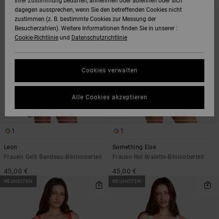
Ihrer Zustimmung bedürfen, annehmen oder ablehnen oder sich
DEN
FILTERN
dagegen aussprechen, wenn Sie den betreffenden Cookies nicht
FILTERKRITERIEN
NACH
SPRINGEN
zustimmen (z. B. bestimmte Cookies zur Messung der
Besucherzahlen). Weitere Informationen finden Sie in unserer :
Cookie-Richtlinie
und
Datenschutzrichtlinie
Cookies verwalten
Alle Cookies akzeptieren
1
1
Leon
Something Else
Frauen Gelb Bandeau-Bikinioberteil
Frauen Rot Bralette-Bikinioberteil
45,00 €
45,00 €
NEUHEITEN
NEUHEITEN