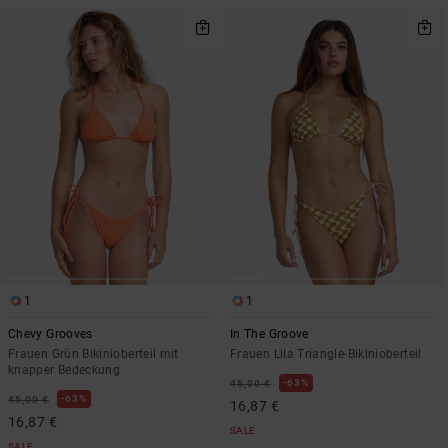
1
1
Chevy Grooves
In The Groove
Frauen Grün Bikinioberteil mit
Frauen Lila Triangle-Bikinioberteil
knapper Bedeckung
63%
45,00 €
63%
45,00 €
16,87 €
16,87 €
SALE
SALE