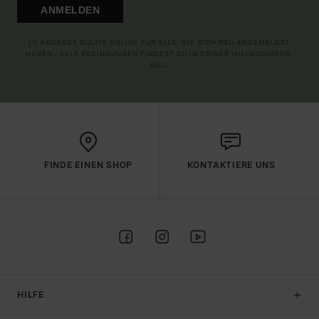
ANMELDEN
(*) ANGEBOT GÜLTIG ONLINE FÜR ALLE, DIE SICH NEU ANGEMELDET
HABEN - ALLE BEDINGUNGEN FINDEST DU IN DEINER WILLKOMMENS-
MAIL
FINDE EINEN SHOP
KONTAKTIERE UNS
HILFE