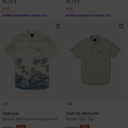
36,75 €
36,75 €
SALE
SALE
DOPPELTER RABATT EXTRA 25 %
DOPPELTER RABATT EXTRA 25 %
1
2
Peninsula
Thatll Do Seersucker
Männer Multi Kurzärmliges Hemd
Männer Grün Top
48%
48%
70,00 €
65,00 €