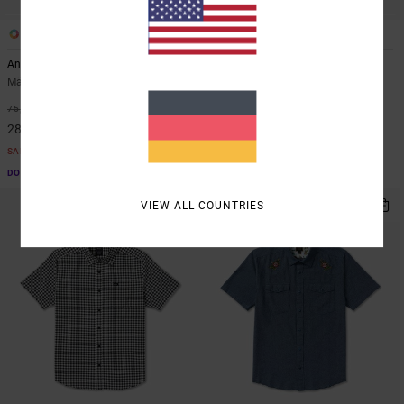
1
1
ARTIST NETWORK PROGRAM
Antonia Figueiredo Checker Sponge
Mellowist
Männer Grün Kurzarmhemd
Männer Grün Kurzärmliges Hemd
63%
48%
75,00 €
70,00 €
28,12 €
36,75 €
SALE
SALE
DOPPELTER RABATT EXTRA 25 %
DOPPELTER RABATT EXTRA 25 %
VIEW ALL COUNTRIES