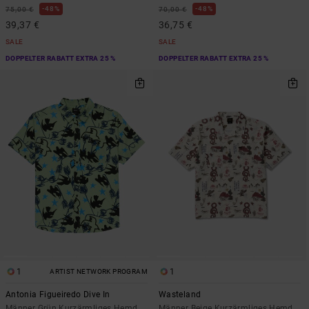
48%
48%
75,00 €
70,00 €
39,37 €
36,75 €
SALE
SALE
DOPPELTER RABATT EXTRA 25 %
DOPPELTER RABATT EXTRA 25 %
1
1
ARTIST NETWORK PROGRAM
Antonia Figueiredo Dive In
Wasteland
Männer Grün Kurzärmliges Hemd
Männer Beige Kurzärmliges Hemd