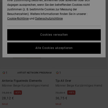
Ihrer Zustimmung bedürfen, annehmen oder ablehnen oder sich
DIREKT
ÜBERSPRINGEN
dagegen aussprechen, wenn Sie den betreffenden Cookies nicht
ZU
UND
zustimmen (z. B. bestimmte Cookies zur Messung der
DEN
FILTERN
FILTERKRITERIEN
NACH
Besucherzahlen). Weitere Informationen finden Sie in unserer :
SPRINGEN
Cookie-Richtlinie
und
Datenschutzrichtlinie
Cookies verwalten
Alle Cookies akzeptieren
1
1
ARTIST NETWORK PROGRAM
Antonia Figueiredo Elements
Tjp All Over
Männer Beige Kurzärmliges Hemd
Männer Beige Kurzärmliges Hemd
63%
48%
75,00 €
70,00 €
28,12 €
36,75 €
SALE
SALE