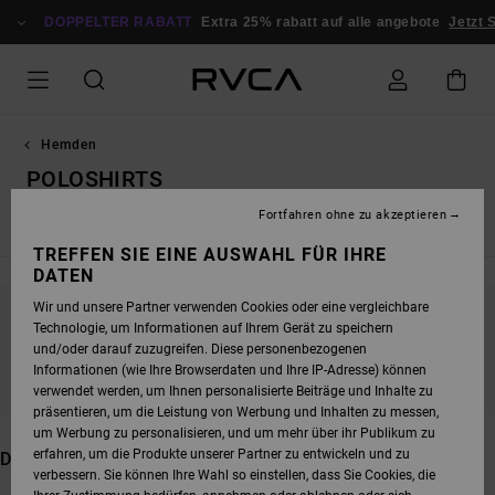
DIREKT
ZUR
DOPPELTER RABATT
Extra 25% rabatt auf alle angebote
Jetzt 
PRODUKT
AUSWAHL
SPRINGEN
Hemden
POLOSHIRTS
Fortfahren ohne zu akzeptieren
Hemden, Kurzarm
Hemden, Langarm
TREFFEN SIE EINE AUSWAHL FÜR IHRE
DATEN
Wir und unsere Partner verwenden Cookies oder eine vergleichbare
Technologie, um Informationen auf Ihrem Gerät zu speichern
BLEIB DABEI, DIE PRODUKTE SIND BALD
und/oder darauf zuzugreifen. Diese personenbezogenen
WIEDER DA
Informationen (wie Ihre Browserdaten und Ihre IP-Adresse) können
verwendet werden, um Ihnen personalisierte Beiträge und Inhalte zu
präsentieren, um die Leistung von Werbung und Inhalten zu messen,
um Werbung zu personalisieren, und um mehr über ihr Publikum zu
erfahren, um die Produkte unserer Partner zu entwickeln und zu
DAS KÖNNTE DIR AUCH GEFALLEN
verbessern. Sie können Ihre Wahl so einstellen, dass Sie Cookies, die