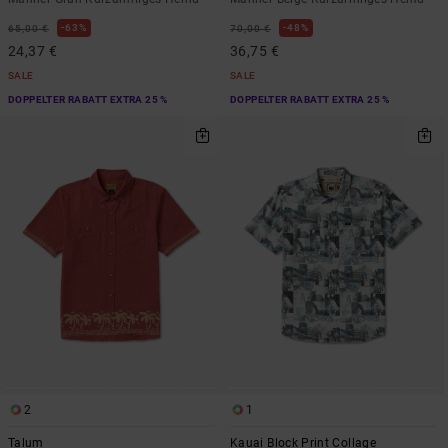
63%
48%
65,00 €
70,00 €
24,37 €
36,75 €
SALE
SALE
DOPPELTER RABATT EXTRA 25 %
DOPPELTER RABATT EXTRA 25 %
2
1
Talum
Kauai Block Print Collage