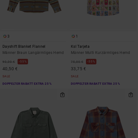
3
1
Dayshift Blanket Flannel
Ksl Tarjeta
Männer Braun Langärmliges Hemd
Männer Multi Kurzärmliges Hemd
55%
55%
90,00 €
75,00 €
40,50 €
33,75 €
SALE
SALE
DOPPELTER RABATT EXTRA 25 %
DOPPELTER RABATT EXTRA 25 %