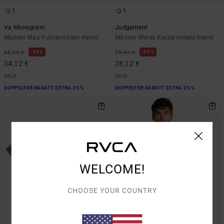
1
1
Va Monogram
Judgement
Männer Blau Kurzärmliges Hemd
Männer Weiss Kurzärmliges Hemd
48%
63%
65,00 €
75,00 €
34,12 €
28,12 €
SALE
SALE
DOPPELTER RABATT EXTRA 25 %
DOPPELTER RABATT EXTRA 25 %
WELCOME!
CHOOSE YOUR COUNTRY