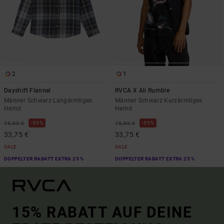
2
1
Dayshift Flannel
RVCA X Ali Rumble
Männer Schwarz Langärmliges
Männer Schwarz Kurzärmliges
Hemd
Hemd
55%
55%
75,00 €
75,00 €
33,75 €
33,75 €
SALE
SALE
DOPPELTER RABATT EXTRA 25 %
DOPPELTER RABATT EXTRA 25 %
15% RABATT AUF DEINE