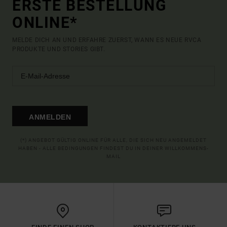
ERSTE BESTELLUNG
ONLINE*
MELDE DICH AN UND ERFAHRE ZUERST, WANN ES NEUE RVCA
PRODUKTE UND STORIES GIBT.
ANMELDEN
(*) ANGEBOT GÜLTIG ONLINE FÜR ALLE, DIE SICH NEU ANGEMELDET
HABEN - ALLE BEDINGUNGEN FINDEST DU IN DEINER WILLKOMMENS-
MAIL