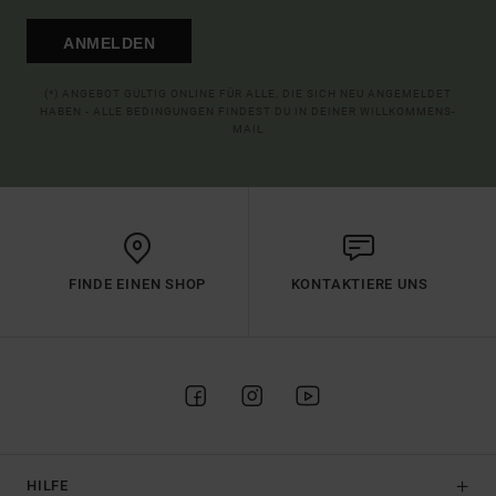
ANMELDEN
(*) ANGEBOT GÜLTIG ONLINE FÜR ALLE, DIE SICH NEU ANGEMELDET
HABEN - ALLE BEDINGUNGEN FINDEST DU IN DEINER WILLKOMMENS-
MAIL
FINDE EINEN SHOP
KONTAKTIERE UNS
HILFE