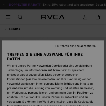
DIREKT
ZUR
DOPPELTER RABATT
Extra 25% rabatt auf alle angebote
Jetzt S
PRODUKTINFORMATION
SPRINGEN
T-Shirts
NEUHEITEN
Fortfahren ohne zu akzeptieren
TREFFEN SIE EINE AUSWAHL FÜR IHRE
DATEN
Wir und unsere Partner verwenden Cookies oder eine vergleichbare
Technologie, um Informationen auf Ihrem Gerät zu speichern
und/oder darauf zuzugreifen. Diese personenbezogenen
Informationen (wie Ihre Browserdaten und Ihre IP-Adresse) können
verwendet werden, um Ihnen personalisierte Beiträge und Inhalte zu
präsentieren, um die Leistung von Werbung und Inhalten zu messen,
um Werbung zu personalisieren, und um mehr über ihr Publikum zu
erfahren, um die Produkte unserer Partner zu entwickeln und zu
verbessern. Sie können Ihre Wahl so einstellen, dass Sie Cookies, die