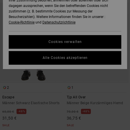
Ihrer Zustimmung bedürfen, annehmen oder ablehnen oder sich
DIREKT
ÜBERSPRINGEN
dagegen aussprechen, wenn Sie den betreffenden Cookies nicht
ZU
UND
zustimmen (z. B. bestimmte Cookies zur Messung der
DEN
FILTERN
FILTERKRITERIEN
NACH
Besucherzahlen). Weitere Informationen finden Sie in unserer :
SPRINGEN
Cookie-Richtlinie
und
Datenschutzrichtlinie
Cookies verwalten
Alle Cookies akzeptieren
2
1
Escape
Tjp All Over
Männer Schwarz Elastische Shorts
Männer Beige Kurzärmliges Hemd
48%
48%
60,00 €
70,00 €
31,50 €
36,75 €
SALE
SALE