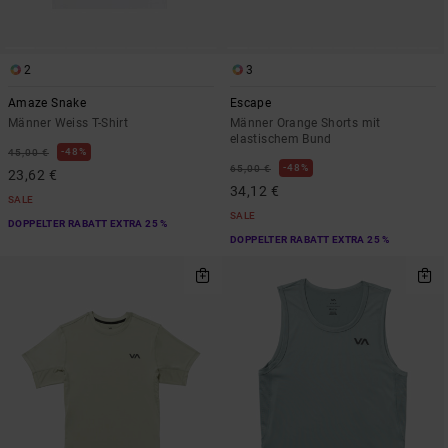
2
3
Amaze Snake
Escape
Männer Weiss T-Shirt
Männer Orange Shorts mit
elastischem Bund
48%
45,00 €
48%
65,00 €
23,62 €
34,12 €
SALE
SALE
DOPPELTER RABATT EXTRA 25 %
DOPPELTER RABATT EXTRA 25 %