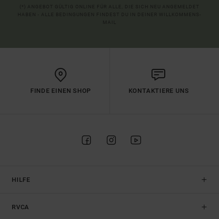
(*) ANGEBOT GÜLTIG ONLINE FÜR ALLE, DIE SICH NEU ANGEMELDET
HABEN - ALLE BEDINGUNGEN FINDEST DU IN DEINER WILLKOMMENS-
MAIL
FINDE EINEN SHOP
KONTAKTIERE UNS
HILFE
RVCA