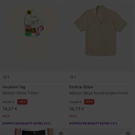
1
1
Vacation Tag
Exotica Stripe
Männer Weiss T-Shirt
Männer Beige Kurzärmliges Hemd
48%
48%
35,00 €
70,00 €
18,37 €
36,75 €
SALE
SALE
DOPPELTER RABATT EXTRA 25 %
DOPPELTER RABATT EXTRA 25 %