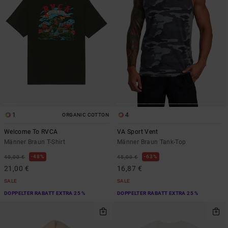
1
4
ORGANIC COTTON
Welcome To RVCA
VA Sport Vent
Männer Braun T-Shirt
Männer Braun Tank-Top
48%
63%
40,00 €
45,00 €
21,00 €
16,87 €
SALE
SALE
DOPPELTER RABATT EXTRA 25 %
DOPPELTER RABATT EXTRA 25 %