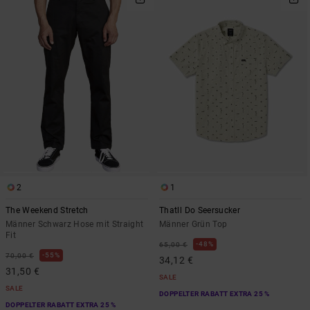
2
1
The Weekend Stretch
Thatll Do Seersucker
Männer Schwarz Hose mit Straight
Männer Grün Top
Fit
48%
65,00 €
55%
70,00 €
34,12 €
31,50 €
SALE
SALE
DOPPELTER RABATT EXTRA 25 %
DOPPELTER RABATT EXTRA 25 %