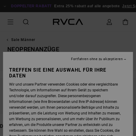
DIREKT
DOPPELTER RABATT
ZUR
Extra 25% rabatt auf alle angebote
Jetzt Sparen
PRODUKT
AUSWAHL
SPRINGEN
Sale Männer
NEOPRENANZÜGE
Fortfahren ohne zu akzeptieren
Alle ansehen
T-Shirts
Hemden
Shorts / Boardshorts
TREFFEN SIE EINE AUSWAHL FÜR IHRE
DATEN
Wir und unsere Partner verwenden Cookies oder eine vergleichbare
Technologie, um Informationen auf Ihrem Gerät zu speichern
BLEIB DABEI, DIE PRODUKTE SIND BALD
und/oder darauf zuzugreifen. Diese personenbezogenen
WIEDER DA
Informationen (wie Ihre Browserdaten und Ihre IP-Adresse) können
verwendet werden, um Ihnen personalisierte Beiträge und Inhalte zu
präsentieren, um die Leistung von Werbung und Inhalten zu messen,
um Werbung zu personalisieren, und um mehr über ihr Publikum zu
erfahren, um die Produkte unserer Partner zu entwickeln und zu
DAS KÖNNTE DIR AUCH GEFALLEN
verbessern. Sie können Ihre Wahl so einstellen, dass Sie Cookies, die