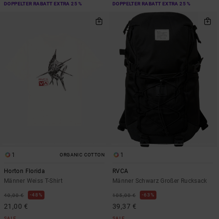
DOPPELTER RABATT EXTRA 25 %
DOPPELTER RABATT EXTRA 25 %
1
1
ORGANIC COTTON
Horton Florida
RVCA
Männer Weiss T-Shirt
Männer Schwarz Großer Rucksack
48%
63%
40,00 €
105,00 €
21,00 €
39,37 €
SALE
SALE