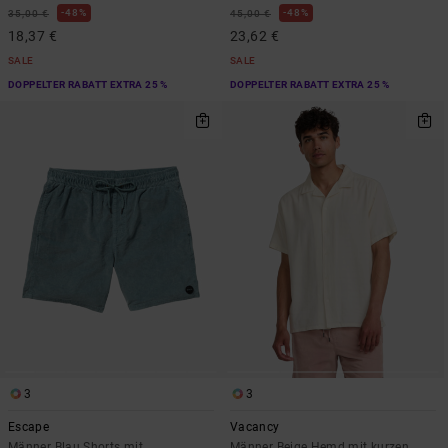
48%
48%
35,00 €
45,00 €
18,37 €
23,62 €
SALE
SALE
DOPPELTER RABATT EXTRA 25 %
DOPPELTER RABATT EXTRA 25 %
3
3
Escape
Vacancy
Männer Blau Shorts mit
Männer Beige Hemd mit kurzen