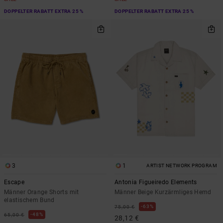
DOPPELTER RABATT EXTRA 25 %
DOPPELTER RABATT EXTRA 25 %
3
1
ARTIST NETWORK PROGRAM
Escape
Antonia Figueiredo Elements
Männer Orange Shorts mit
Männer Beige Kurzärmliges Hemd
elastischem Bund
63%
75,00 €
48%
65,00 €
28,12 €