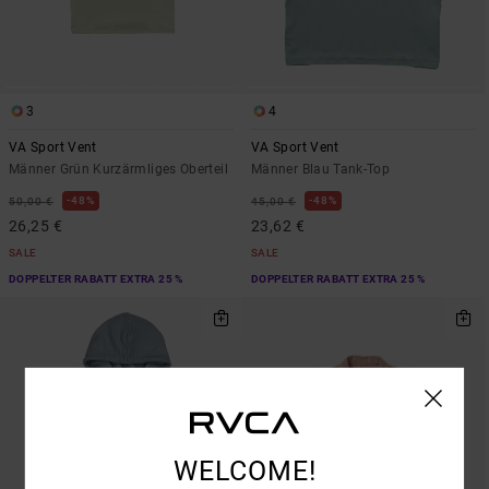
3
4
VA Sport Vent
VA Sport Vent
Männer Grün Kurzärmliges Oberteil
Männer Blau Tank-Top
48%
48%
50,00 €
45,00 €
26,25 €
23,62 €
SALE
SALE
DOPPELTER RABATT EXTRA 25 %
DOPPELTER RABATT EXTRA 25 %
WELCOME!