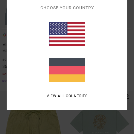
CHOOSE YOUR COUNTRY
2
3
Mirage
Vacancy
Männer Blau Kapuzenpulli
Männer Rosa Hemd mit kurzen
Ärmeln
55%
80,00 €
48%
70,00 €
36,00 €
36,75 €
SALE
SALE
DOPPELTER RABATT EXTRA 25 %
DOPPELTER RABATT EXTRA 25 %
VIEW ALL COUNTRIES