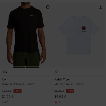
2
1
Icon
Kaleb Tiger
Männer Schwarz T-Shirt
Männer Weiss T-Shirt
48%
48%
40,00 €
38,00 €
21,00 €
19,95 €
SALE
SALE