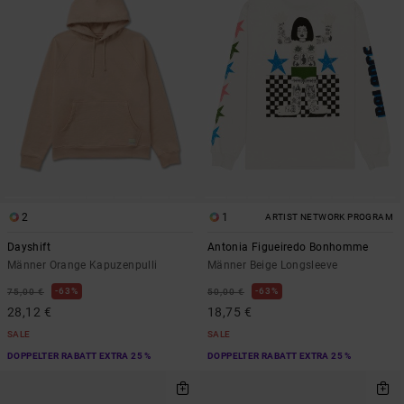
2
1
ARTIST NETWORK PROGRAM
Dayshift
Antonia Figueiredo Bonhomme
Männer Orange Kapuzenpulli
Männer Beige Longsleeve
63%
63%
75,00 €
50,00 €
28,12 €
18,75 €
SALE
SALE
DOPPELTER RABATT EXTRA 25 %
DOPPELTER RABATT EXTRA 25 %