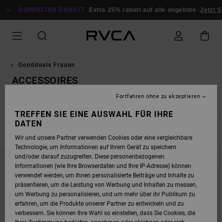
DIREKT
ZUR
DOPPELTER RABATT
Extra 25% rabatt auf alle angebote
Jetzt S
PRODUKT
AUSWAHL
SPRINGEN
Gooddeals Frauen
ACCESSOIRES
Fortfahren ohne zu akzeptieren
Hoodies / Fleece / Sweaters
Jacken & Mäntel
TREFFEN SIE EINE AUSWAHL FÜR IHRE
DATEN
FILTERN & SORTIEREN
9
Ergebnisse
Wir und unsere Partner verwenden Cookies oder eine vergleichbare
Technologie, um Informationen auf Ihrem Gerät zu speichern
DIREKT
ÜBERSPRINGEN
und/oder darauf zuzugreifen. Diese personenbezogenen
ZU
UND
DEN
FILTERN
Informationen (wie Ihre Browserdaten und Ihre IP-Adresse) können
FILTERKRITERIEN
NACH
verwendet werden, um Ihnen personalisierte Beiträge und Inhalte zu
SPRINGEN
präsentieren, um die Leistung von Werbung und Inhalten zu messen,
um Werbung zu personalisieren, und um mehr über ihr Publikum zu
erfahren, um die Produkte unserer Partner zu entwickeln und zu
verbessern. Sie können Ihre Wahl so einstellen, dass Sie Cookies, die