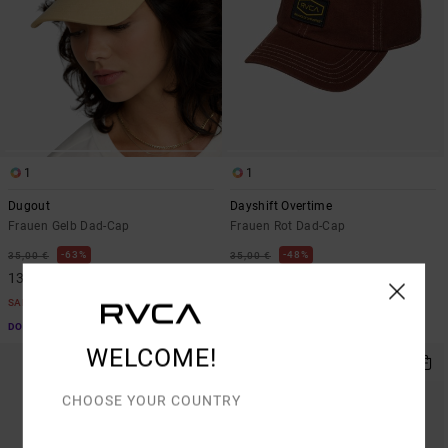
1
1
Dugout
Dayshift Overtime
Frauen Gelb Dad-Cap
Frauen Rot Dad-Cap
63%
48%
35,00 €
35,00 €
13,12 €
18,37 €
SALE
SALE
DOPPELTER RABATT EXTRA 25 %
DOPPELTER RABATT EXTRA 25 %
WELCOME!
CHOOSE YOUR COUNTRY