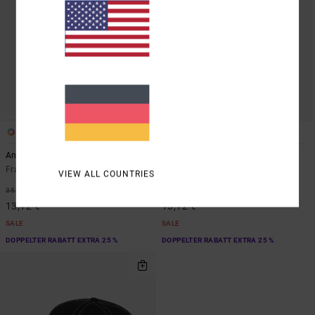
1
1
ARTIST NETWORK PROGRAM
Antonia Figueiredo Love Birds
Forever
Frauen Rot Leichter Schal
Frauen Blau Mütze
VIEW ALL COUNTRIES
63%
63%
35,00 €
35,00 €
13,12 €
13,12 €
SALE
SALE
DOPPELTER RABATT EXTRA 25 %
DOPPELTER RABATT EXTRA 25 %