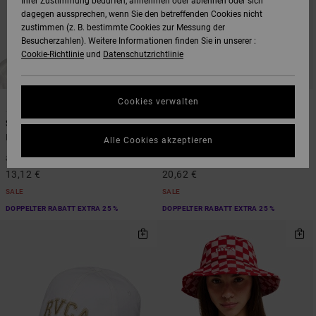
Ihrer Zustimmung bedürfen, annehmen oder ablehnen oder sich
dagegen aussprechen, wenn Sie den betreffenden Cookies nicht
zustimmen (z. B. bestimmte Cookies zur Messung der
Besucherzahlen). Weitere Informationen finden Sie in unserer :
Cookie-Richtlinie
und
Datenschutzrichtlinie
1
1
Cookies verwalten
Snug
Mesa
Frauen Lila Mütze
Frauen Grün Strohhut
Alle Cookies akzeptieren
63%
63%
35,00 €
55,00 €
13,12 €
20,62 €
SALE
SALE
DOPPELTER RABATT EXTRA 25 %
DOPPELTER RABATT EXTRA 25 %