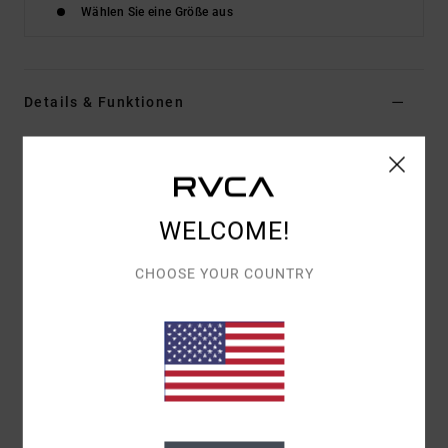
Wählen Sie eine Größe aus
Details & Funktionen
Männer Blau Sherpa-Jacke
Style
EVYJK00110
Farbcode
nvy
WELCOME!
Funktionen
Stoff:
Sherpa-Fleece [400 G/M2]
CHOOSE YOUR COUNTRY
Passform:
Regular Fit
Taschen:
Seitentaschen Mit Reißverschluss
Verschluss:
Reißverschluss
Zusammensetzung
[Hauptstoff] 100 % Polyester