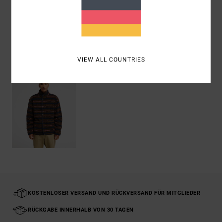
Versand & Rückversand
ZULETZT ANGESEHENE ARTIKEL
VIEW ALL COUNTRIES
KOSTENLOSER VERSAND UND RÜCKVERSAND FÜR MITGLIEDER
RÜCKGABE INNERHALB VON 30 TAGEN