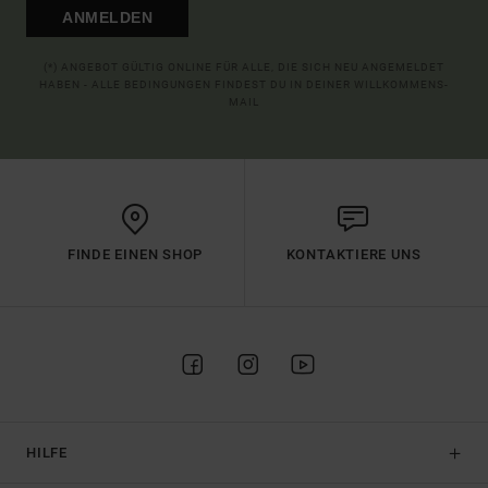
ANMELDEN
(*) ANGEBOT GÜLTIG ONLINE FÜR ALLE, DIE SICH NEU ANGEMELDET
HABEN - ALLE BEDINGUNGEN FINDEST DU IN DEINER WILLKOMMENS-
MAIL
FINDE EINEN SHOP
KONTAKTIERE UNS
HILFE