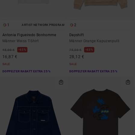
1
2
ARTIST NETWORK PROGRAM
Antonia Figueiredo Bonhomme
Dayshift
Männer Weiss T-Shirt
Männer Orange Kapuzenpulli
63%
63%
45,00 €
75,00 €
16,87 €
28,12 €
SALE
SALE
DOPPELTER RABATT EXTRA 25 %
DOPPELTER RABATT EXTRA 25 %