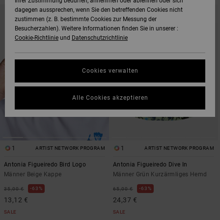
Ihrer Zustimmung bedürfen, annehmen oder ablehnen oder sich
DIREKT
ÜBERSPRINGEN
dagegen aussprechen, wenn Sie den betreffenden Cookies nicht
ZU
UND
zustimmen (z. B. bestimmte Cookies zur Messung der
DEN
FILTERN
FILTERKRITERIEN
NACH
Besucherzahlen). Weitere Informationen finden Sie in unserer :
SPRINGEN
Cookie-Richtlinie
und
Datenschutzrichtlinie
Cookies verwalten
Alle Cookies akzeptieren
1
1
ARTIST NETWORK PROGRAM
ARTIST NETWORK PROGRAM
Antonia Figueiredo Bird Logo
Antonia Figueiredo Dive In
Männer Beige Kappe
Männer Grün Kurzärmliges Hemd
63%
63%
35,00 €
65,00 €
13,12 €
24,37 €
SALE
SALE