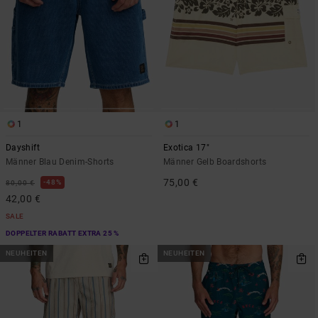
1
1
Dayshift
Exotica 17"
Männer Blau Denim-Shorts
Männer Gelb Boardshorts
75,00 €
48%
80,00 €
42,00 €
SALE
DOPPELTER RABATT EXTRA 25 %
NEUHEITEN
NEUHEITEN