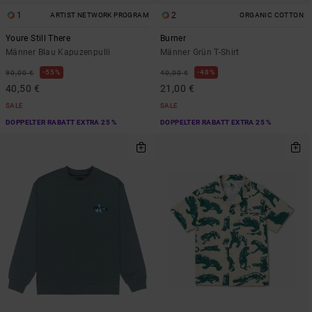
1
2
ARTIST NETWORK PROGRAM
ORGANIC COTTON
Youre Still There
Burner
Männer Blau Kapuzenpulli
Männer Grün T-Shirt
55%
48%
90,00 €
40,00 €
40,50 €
21,00 €
SALE
SALE
DOPPELTER RABATT EXTRA 25 %
DOPPELTER RABATT EXTRA 25 %