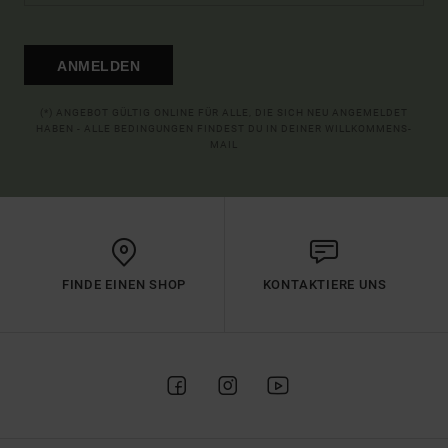
ANMELDEN
(*) ANGEBOT GÜLTIG ONLINE FÜR ALLE, DIE SICH NEU ANGEMELDET
HABEN - ALLE BEDINGUNGEN FINDEST DU IN DEINER WILLKOMMENS-
MAIL
FINDE EINEN SHOP
KONTAKTIERE UNS