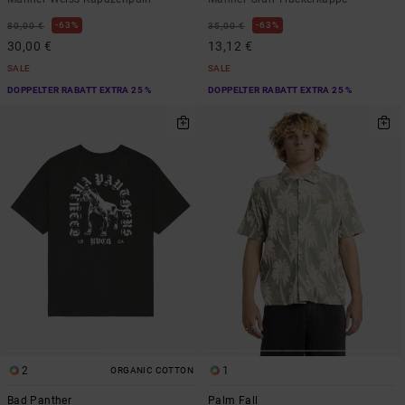
63%
63%
80,00 €
35,00 €
30,00 €
13,12 €
SALE
SALE
DOPPELTER RABATT EXTRA 25 %
DOPPELTER RABATT EXTRA 25 %
2
1
ORGANIC COTTON
Bad Panther
Palm Fall