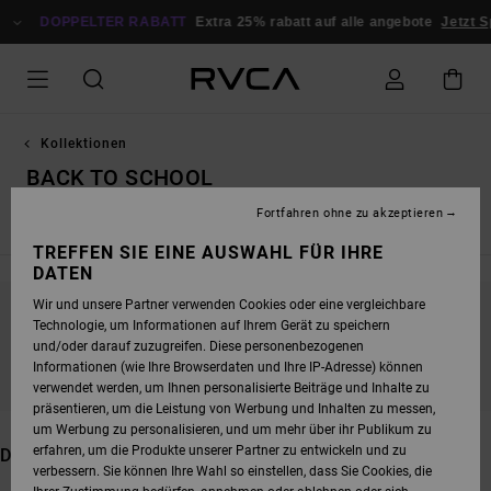
DIREKT
DOPPELTER RABATT
ZUR
Extra 25% rabatt auf alle angebote
Jetzt Sparen
PRODUKT
AUSWAHL
SPRINGEN
Kollektionen
BACK TO SCHOOL
Fortfahren ohne zu akzeptieren
Neue Kollektion
Dani Miller
Tarot Series
Exotica
Ed T
TREFFEN SIE EINE AUSWAHL FÜR IHRE
DATEN
Wir und unsere Partner verwenden Cookies oder eine vergleichbare
Technologie, um Informationen auf Ihrem Gerät zu speichern
BLEIB DABEI, DIE PRODUKTE SIND BALD
und/oder darauf zuzugreifen. Diese personenbezogenen
WIEDER DA
Informationen (wie Ihre Browserdaten und Ihre IP-Adresse) können
verwendet werden, um Ihnen personalisierte Beiträge und Inhalte zu
präsentieren, um die Leistung von Werbung und Inhalten zu messen,
um Werbung zu personalisieren, und um mehr über ihr Publikum zu
erfahren, um die Produkte unserer Partner zu entwickeln und zu
DAS KÖNNTE DIR AUCH GEFALLEN
verbessern. Sie können Ihre Wahl so einstellen, dass Sie Cookies, die