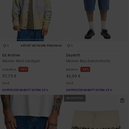
1
1
ARTIST NETWORK PROGRAM
Ed Archive
Dayshift
Männer Multi Cardigan
Männer Blau Denim-Shorts
48%
48%
110,00 €
80,00 €
57,75 €
42,00 €
SALE
SALE
DOPPELTER RABATT EXTRA 25 %
DOPPELTER RABATT EXTRA 25 %
NEUHEITEN