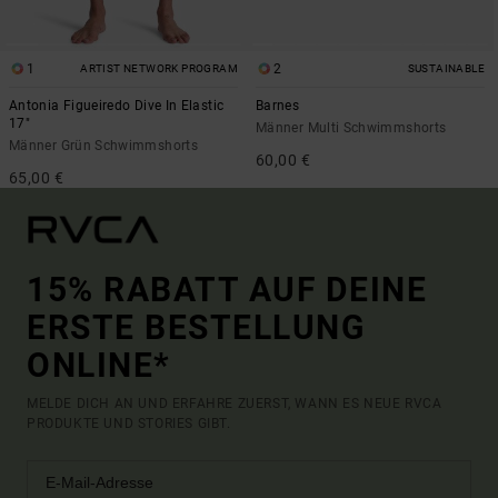
1
2
ARTIST NETWORK PROGRAM
SUSTAINABLE
Antonia Figueiredo Dive In Elastic
Barnes
17"
Männer Multi Schwimmshorts
Männer Grün Schwimmshorts
60,00 €
65,00 €
15% RABATT AUF DEINE
ERSTE BESTELLUNG
ONLINE*
MELDE DICH AN UND ERFAHRE ZUERST, WANN ES NEUE RVCA
PRODUKTE UND STORIES GIBT.