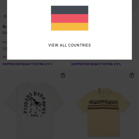
2
1
ORGANIC COTTON
Burner
Exotica Stripe
Männer Braun T-Shirt
Männer Beige Kurzärmliges Hemd
63%
48%
40,00 €
70,00 €
VIEW ALL COUNTRIES
15,00 €
36,75 €
SALE
SALE
DOPPELTER RABATT EXTRA 25 %
DOPPELTER RABATT EXTRA 25 %