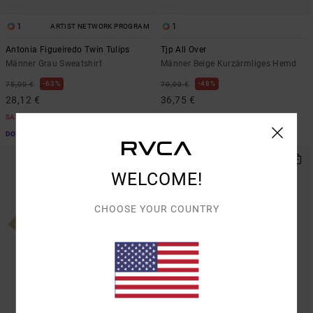
1
1
ARTIST NETWORK PROGRAM
Antonia Figueiredo Twin Tulips
Tjp All Over
Männer Grau Sweatshirt
Männer Beige Kurzärmliges Hemd
63%
48%
75,00 €
70,00 €
28,12 €
36,75 €
SALE
SALE
DOPPELTER RABATT EXTRA 25 %
DOPPELTER RABATT EXTRA 25 %
WELCOME!
CHOOSE YOUR COUNTRY