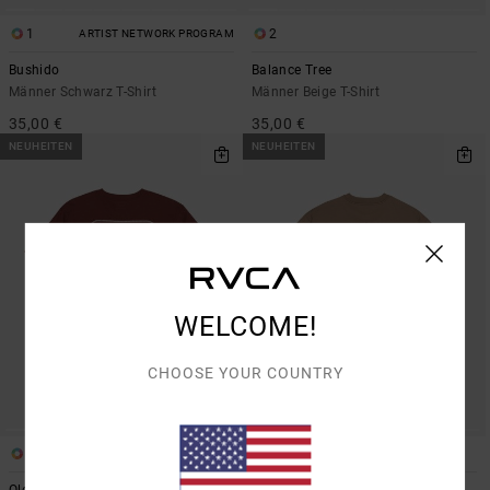
1
2
ARTIST NETWORK PROGRAM
Bushido
Balance Tree
Männer Schwarz T-Shirt
Männer Beige T-Shirt
35,00 €
35,00 €
NEUHEITEN
NEUHEITEN
WELCOME!
CHOOSE YOUR COUNTRY
2
2
Old West
Steadfast