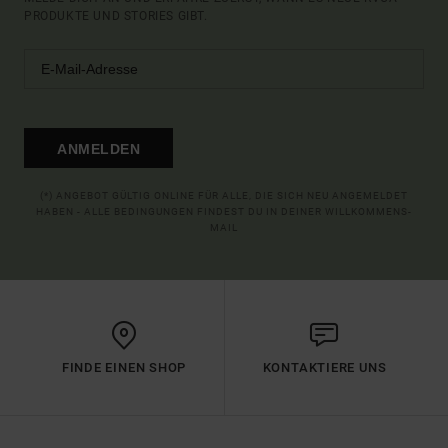
PRODUKTE UND STORIES GIBT.
ANMELDEN
(*) ANGEBOT GÜLTIG ONLINE FÜR ALLE, DIE SICH NEU ANGEMELDET
HABEN - ALLE BEDINGUNGEN FINDEST DU IN DEINER WILLKOMMENS-
MAIL
FINDE EINEN SHOP
KONTAKTIERE UNS