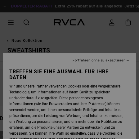
DIREKT
ZUR
DOPPELTER RABATT
Extra 25% rabatt auf alle angebote
Jetzt Spare
PRODUKT
AUSWAHL
SPRINGEN
Neue Kollektion
SWEATSHIRTS
Fortfahren ohne zu akzeptieren
TREFFEN SIE EINE AUSWAHL FÜR IHRE
DATEN
BLEIB DABEI, DIE PRODUKTE SIND BALD
Wir und unsere Partner verwenden Cookies oder eine vergleichbare
WIEDER DA
Technologie, um Informationen auf Ihrem Gerät zu speichern
und/oder darauf zuzugreifen. Diese personenbezogenen
Informationen (wie Ihre Browserdaten und Ihre IP-Adresse) können
verwendet werden, um Ihnen personalisierte Beiträge und Inhalte zu
präsentieren, um die Leistung von Werbung und Inhalten zu messen,
DAS KÖNNTE DIR AUCH GEFALLEN
um Werbung zu personalisieren, und um mehr über ihr Publikum zu
erfahren, um die Produkte unserer Partner zu entwickeln und zu
DIREKT
ÜBERSPRINGEN
verbessern. Sie können Ihre Wahl so einstellen, dass Sie Cookies, die
NEUHEITEN
NEUHEITEN
ZU
UND