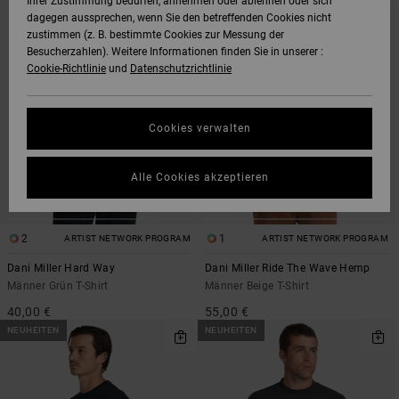
Ihrer Zustimmung bedürfen, annehmen oder ablehnen oder sich
DEN
FILTERN
dagegen aussprechen, wenn Sie den betreffenden Cookies nicht
FILTERKRITERIEN
NACH
SPRINGEN
zustimmen (z. B. bestimmte Cookies zur Messung der
Besucherzahlen). Weitere Informationen finden Sie in unserer :
Cookie-Richtlinie
und
Datenschutzrichtlinie
Cookies verwalten
Alle Cookies akzeptieren
2
1
ARTIST NETWORK PROGRAM
ARTIST NETWORK PROGRAM
Dani Miller Hard Way
Dani Miller Ride The Wave Hemp
Männer Grün T-Shirt
Männer Beige T-Shirt
40,00 €
55,00 €
NEUHEITEN
NEUHEITEN