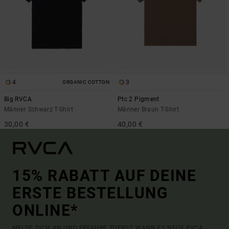
4
3
ORGANIC COTTON
Big RVCA
Ptc 2 Pigment
Männer Schwarz T-Shirt
Männer Braun T-Shirt
30,00 €
40,00 €
15% RABATT AUF DEINE
ERSTE BESTELLUNG
ONLINE*
MELDE DICH AN UND ERFAHRE ZUERST, WANN ES NEUE RVCA