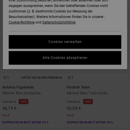
Ihrer Zustimmung bedürfen, annehmen oder ablehnen oder sich
DEN
FILTERN
dagegen aussprechen, wenn Sie den betreffenden Cookies nicht
FILTERKRITERIEN
NACH
SPRINGEN
zustimmen (z. B. bestimmte Cookies zur Messung der
Besucherzahlen). Weitere Informationen finden Sie in unserer :
Cookie-Richtlinie
und
Datenschutzrichtlinie
Cookies verwalten
Alle Cookies akzeptieren
1
1
ARTIST NETWORK PROGRAM
Antonia Figueiredo
Panther Team
Männer Blau Kordjacke
Männer Blau Twill-Jacke
63%
40%
130,00 €
100,00 €
48,75 €
60,00 €
SALE
SALE
DOPPELTER RABATT EXTRA 25 %
DOPPELTER RABATT EXTRA 25 %