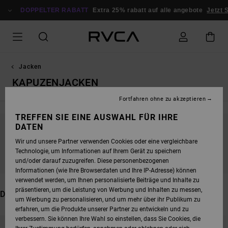
DIREKT
ZUR
DOPPELTER RABATT
Extra 25% rabatt auf alle angebote
Jetzt 
PRODUKT
AUSWAHL
SPRINGEN
Jacken
KAPUZENJACKEN
Fortfahren ohne zu akzeptieren
TREFFEN SIE EINE AUSWAHL FÜR IHRE
DATEN
BLEIB DABEI, DIE PRODUKTE SIND BALD
Wir und unsere Partner verwenden Cookies oder eine vergleichbare
WIEDER DA
Technologie, um Informationen auf Ihrem Gerät zu speichern
und/oder darauf zuzugreifen. Diese personenbezogenen
Informationen (wie Ihre Browserdaten und Ihre IP-Adresse) können
verwendet werden, um Ihnen personalisierte Beiträge und Inhalte zu
präsentieren, um die Leistung von Werbung und Inhalten zu messen,
DAS KÖNNTE DIR AUCH GEFALLEN
um Werbung zu personalisieren, und um mehr über ihr Publikum zu
erfahren, um die Produkte unserer Partner zu entwickeln und zu
DIREKT
ÜBERSPRINGEN
verbessern. Sie können Ihre Wahl so einstellen, dass Sie Cookies, die
ZU
UND