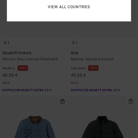
VIEW ALL COUNTRIES
1
1
Dayshift Hickory
Grid
Männer Blau Canvas-Überhemd
Männer Schwarz Anorak
55%
55%
90,00 €
100,00 €
40,50 €
45,00 €
SALE
SALE
DOPPELTER RABATT EXTRA 25 %
DOPPELTER RABATT EXTRA 25 %