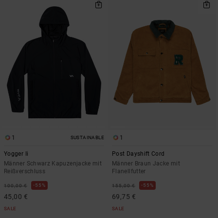
1
1
SUSTAINABLE
Yogger Ii
Post Dayshift Cord
Männer Schwarz Kapuzenjacke mit
Männer Braun Jacke mit
Reißverschluss
Flanellfutter
55%
55%
100,00 €
155,00 €
45,00 €
69,75 €
SALE
SALE