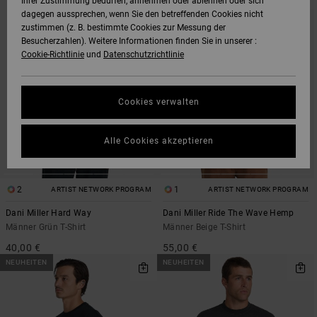
Ihrer Zustimmung bedürfen, annehmen oder ablehnen oder sich
DEN
FILTERN
dagegen aussprechen, wenn Sie den betreffenden Cookies nicht
FILTERKRITERIEN
NACH
SPRINGEN
zustimmen (z. B. bestimmte Cookies zur Messung der
Besucherzahlen). Weitere Informationen finden Sie in unserer :
Cookie-Richtlinie
und
Datenschutzrichtlinie
Cookies verwalten
Alle Cookies akzeptieren
2
1
ARTIST NETWORK PROGRAM
ARTIST NETWORK PROGRAM
Dani Miller Hard Way
Dani Miller Ride The Wave Hemp
Männer Grün T-Shirt
Männer Beige T-Shirt
40,00 €
55,00 €
NEUHEITEN
NEUHEITEN