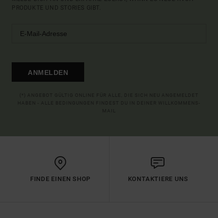
PRODUKTE UND STORIES GIBT.
ANMELDEN
(*) ANGEBOT GÜLTIG ONLINE FÜR ALLE, DIE SICH NEU ANGEMELDET
HABEN - ALLE BEDINGUNGEN FINDEST DU IN DEINER WILLKOMMENS-
MAIL
FINDE EINEN SHOP
KONTAKTIERE UNS