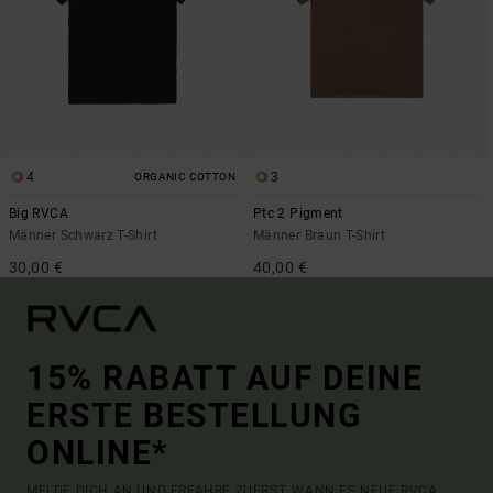
4
3
ORGANIC COTTON
Big RVCA
Ptc 2 Pigment
Männer Schwarz T-Shirt
Männer Braun T-Shirt
30,00 €
40,00 €
15% RABATT AUF DEINE
ERSTE BESTELLUNG
ONLINE*
MELDE DICH AN UND ERFAHRE ZUERST, WANN ES NEUE RVCA