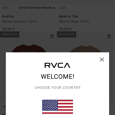
1
2
ARTIST NETWORK PROGRAM
Bushido
Balance Tree
Männer Schwarz T-Shirt
Männer Beige T-Shirt
35,00 €
35,00 €
NEUHEITEN
NEUHEITEN
WELCOME!
CHOOSE YOUR COUNTRY
2
2
Old West
Steadfast