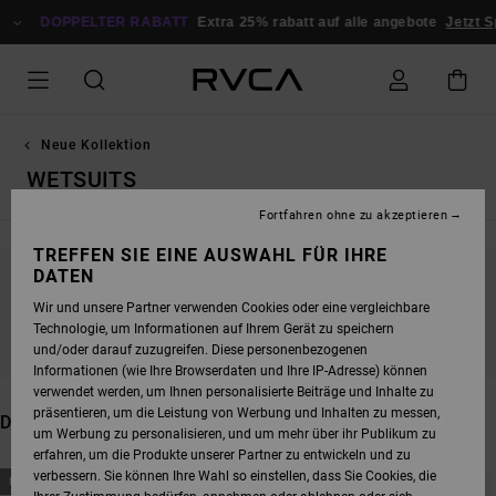
DIREKT
ZUR
DOPPELTER RABATT
Extra 25% rabatt auf alle angebote
Jetzt Spare
PRODUKT
AUSWAHL
SPRINGEN
Neue Kollektion
WETSUITS
Fortfahren ohne zu akzeptieren
TREFFEN SIE EINE AUSWAHL FÜR IHRE
DATEN
BLEIB DABEI, DIE PRODUKTE SIND BALD
Wir und unsere Partner verwenden Cookies oder eine vergleichbare
WIEDER DA
Technologie, um Informationen auf Ihrem Gerät zu speichern
und/oder darauf zuzugreifen. Diese personenbezogenen
Informationen (wie Ihre Browserdaten und Ihre IP-Adresse) können
verwendet werden, um Ihnen personalisierte Beiträge und Inhalte zu
präsentieren, um die Leistung von Werbung und Inhalten zu messen,
DAS KÖNNTE DIR AUCH GEFALLEN
um Werbung zu personalisieren, und um mehr über ihr Publikum zu
erfahren, um die Produkte unserer Partner zu entwickeln und zu
DIREKT
ÜBERSPRINGEN
verbessern. Sie können Ihre Wahl so einstellen, dass Sie Cookies, die
NEUHEITEN
NEUHEITEN
ZU
UND