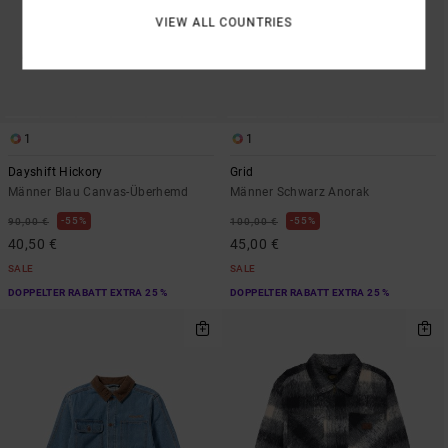
VIEW ALL COUNTRIES
1
1
Dayshift Hickory
Grid
Männer Blau Canvas-Überhemd
Männer Schwarz Anorak
55%
55%
90,00 €
100,00 €
40,50 €
45,00 €
SALE
SALE
DOPPELTER RABATT EXTRA 25 %
DOPPELTER RABATT EXTRA 25 %