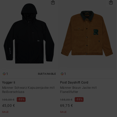
1
1
SUSTAINABLE
Yogger Ii
Post Dayshift Cord
Männer Schwarz Kapuzenjacke mit
Männer Braun Jacke mit
Reißverschluss
Flanellfutter
55%
55%
100,00 €
155,00 €
45,00 €
69,75 €
SALE
SALE