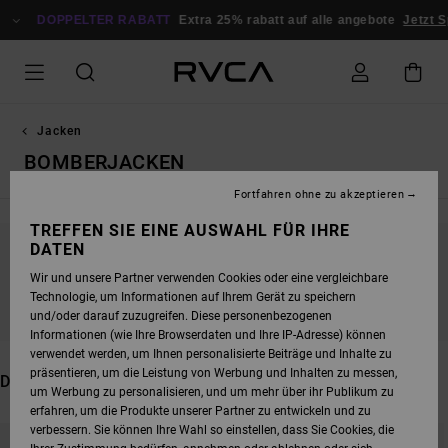
DIREKT
ZUR
DOPPELTER RABATT
Extra 25% rabatt auf alle angebote
Jetzt 
PRODUKT
AUSWAHL
SPRINGEN
Jacken
BOMBERJACKEN
Fortfahren ohne zu akzeptieren
TREFFEN SIE EINE AUSWAHL FÜR IHRE
DATEN
BLEIB DABEI, DIE PRODUKTE SIND BALD
Wir und unsere Partner verwenden Cookies oder eine vergleichbare
WIEDER DA
Technologie, um Informationen auf Ihrem Gerät zu speichern
und/oder darauf zuzugreifen. Diese personenbezogenen
Informationen (wie Ihre Browserdaten und Ihre IP-Adresse) können
verwendet werden, um Ihnen personalisierte Beiträge und Inhalte zu
präsentieren, um die Leistung von Werbung und Inhalten zu messen,
DAS KÖNNTE DIR AUCH GEFALLEN
um Werbung zu personalisieren, und um mehr über ihr Publikum zu
erfahren, um die Produkte unserer Partner zu entwickeln und zu
DIREKT
ÜBERSPRINGEN
verbessern. Sie können Ihre Wahl so einstellen, dass Sie Cookies, die
ZU
UND