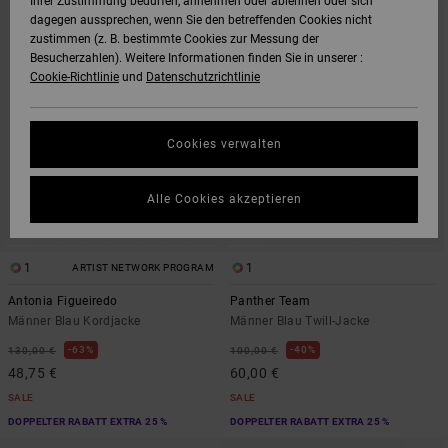
Ihrer Zustimmung bedürfen, annehmen oder ablehnen oder sich
DEN
FILTERN
dagegen aussprechen, wenn Sie den betreffenden Cookies nicht
FILTERKRITERIEN
NACH
SPRINGEN
zustimmen (z. B. bestimmte Cookies zur Messung der
Besucherzahlen). Weitere Informationen finden Sie in unserer :
Cookie-Richtlinie
und
Datenschutzrichtlinie
Cookies verwalten
Alle Cookies akzeptieren
1
1
ARTIST NETWORK PROGRAM
Antonia Figueiredo
Panther Team
Männer Blau Kordjacke
Männer Blau Twill-Jacke
63%
40%
130,00 €
100,00 €
48,75 €
60,00 €
SALE
SALE
DOPPELTER RABATT EXTRA 25 %
DOPPELTER RABATT EXTRA 25 %