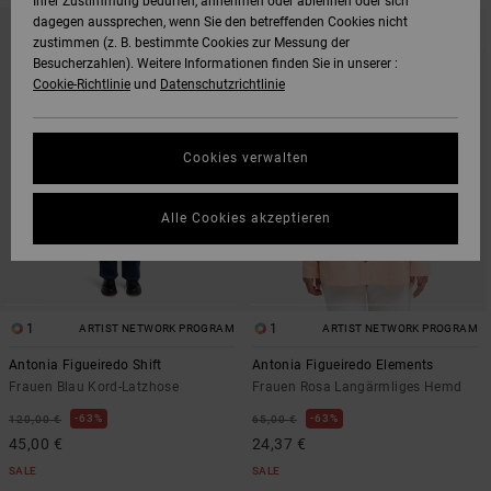
Ihrer Zustimmung bedürfen, annehmen oder ablehnen oder sich
DIREKT
ÜBERSPRINGEN
dagegen aussprechen, wenn Sie den betreffenden Cookies nicht
ZU
UND
zustimmen (z. B. bestimmte Cookies zur Messung der
DEN
FILTERN
FILTERKRITERIEN
NACH
Besucherzahlen). Weitere Informationen finden Sie in unserer :
SPRINGEN
Cookie-Richtlinie
und
Datenschutzrichtlinie
Cookies verwalten
Alle Cookies akzeptieren
1
1
ARTIST NETWORK PROGRAM
ARTIST NETWORK PROGRAM
Antonia Figueiredo Shift
Antonia Figueiredo Elements
Frauen Blau Kord-Latzhose
Frauen Rosa Langärmliges Hemd
63%
63%
120,00 €
65,00 €
45,00 €
24,37 €
SALE
SALE