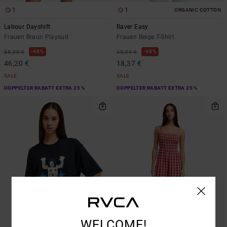
1
1
ORGANIC COTTON
Labour Dayshift
Raver Easy
Frauen Braun Playsuit
Frauen Beige T-Shirt
48%
48%
88,00 €
35,00 €
46,20 €
18,37 €
SALE
SALE
DOPPELTER RABATT EXTRA 25 %
DOPPELTER RABATT EXTRA 25 %
WELCOME!