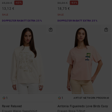
63%
63%
35,00 €
50,00 €
13,12 €
18,75 €
SALE
SALE
DOPPELTER RABATT EXTRA 25 %
DOPPELTER RABATT EXTRA 25 %
1
1
ARTIST NETWORK PROGRAM
Raver Relaxed
Antonia Figueiredo Love Birds Easy
Frauen Weiss Sweatshirt
Frauen Rosa T-Shirt