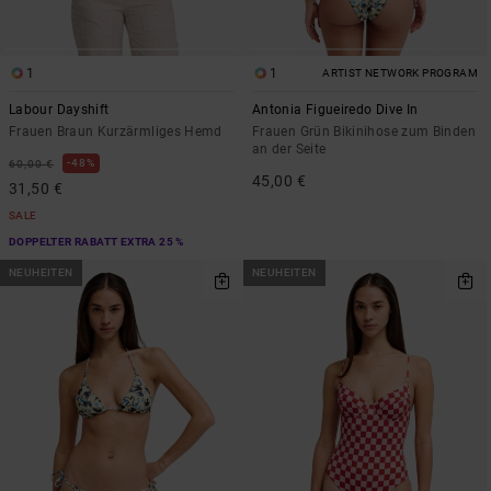
1
1
ARTIST NETWORK PROGRAM
Labour Dayshift
Antonia Figueiredo Dive In
Frauen Braun Kurzärmliges Hemd
Frauen Grün Bikinihose zum Binden
an der Seite
48%
60,00 €
45,00 €
31,50 €
SALE
DOPPELTER RABATT EXTRA 25 %
NEUHEITEN
NEUHEITEN