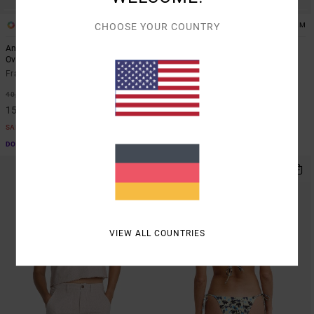
1
1
CHOOSE YOUR COUNTRY
ARTIST NETWORK PROGRAM
ARTIST NETWORK PROGRAM
Antonia Figueiredo Bonhomme
Antonia Figueiredo Checker
Oversized
Frauen Rot Overall mit weiten
Frauen Schwarz Übergroßes T-Shirt
Beinen
63%
63%
40,00 €
80,00 €
15,00 €
30,00 €
SALE
SALE
DOPPELTER RABATT EXTRA 25 %
DOPPELTER RABATT EXTRA 25 %
NEUHEITEN
VIEW ALL COUNTRIES