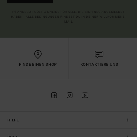
(*) ANGEBOT GÜLTIG ONLINE FÜR ALLE, DIE SICH NEU ANGEMELDET
HABEN - ALLE BEDINGUNGEN FINDEST DU IN DEINER WILLKOMMENS-
MAIL
FINDE EINEN SHOP
KONTAKTIERE UNS
HILFE