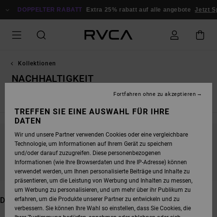
DIREKT
DOPPELTER RABATT
ZUR
Extra 25% rabatt auf alle angebote
Jetzt Sparen
PRODUKT
AUSWAHL
SPRINGEN
Kollektionen
NACHHALTIGKEIT
Fortfahren ohne zu akzeptieren
Neuheiten
Dani Miller
Antonia Figueiredo
Dayshift - Ess
TREFFEN SIE EINE AUSWAHL FÜR IHRE
DATEN
Wir und unsere Partner verwenden Cookies oder eine vergleichbare
BLEIB DABEI, DIE PRODUKTE SIND BALD
Technologie, um Informationen auf Ihrem Gerät zu speichern
und/oder darauf zuzugreifen. Diese personenbezogenen
WIEDER DA
Informationen (wie Ihre Browserdaten und Ihre IP-Adresse) können
verwendet werden, um Ihnen personalisierte Beiträge und Inhalte zu
präsentieren, um die Leistung von Werbung und Inhalten zu messen,
um Werbung zu personalisieren, und um mehr über ihr Publikum zu
DAS KÖNNTE DIR AUCH GEFALLEN
erfahren, um die Produkte unserer Partner zu entwickeln und zu
verbessern. Sie können Ihre Wahl so einstellen, dass Sie Cookies, die