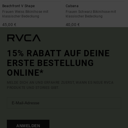
Beachfront V Shape
Cabana
Frauen Weiss Bikinihose mit
Frauen Schwarz Bikinihose mit
klassischer Bedeckung
klassischer Bedeckung
45,00 €
40,00 €
15% RABATT AUF DEINE
ERSTE BESTELLUNG
ONLINE*
MELDE DICH AN UND ERFAHRE ZUERST, WANN ES NEUE RVCA
PRODUKTE UND STORIES GIBT.
ANMELDEN