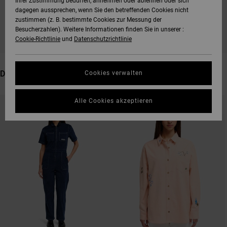
Ihrer Zustimmung bedürfen, annehmen oder ablehnen oder sich
dagegen aussprechen, wenn Sie den betreffenden Cookies nicht
BLEIB DABEI, DIE PRODUKTE SIND BALD
zustimmen (z. B. bestimmte Cookies zur Messung der
WIEDER DA
Besucherzahlen). Weitere Informationen finden Sie in unserer :
Cookie-Richtlinie
und
Datenschutzrichtlinie
DAS KÖNNTE DIR AUCH GEFALLEN
Cookies verwalten
DIREKT
ÜBERSPRINGEN
Alle Cookies akzeptieren
ZU
UND
DEN
FILTERN
FILTERKRITERIEN
NACH
SPRINGEN