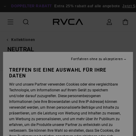
DIREKT
OPPELTER RABATT
ZUR
Extra 25% rabatt auf alle angebote
Jetzt Sparen
PRODUKT
AUSWAHL
SPRINGEN
Kollektionen
NEUTRAL
Fortfahren ohne zu akzeptieren
Neuheiten
Dani Miller
Antonia Figueiredo
Dayshift - Ess
TREFFEN SIE EINE AUSWAHL FÜR IHRE
DATEN
Wir und unsere Partner verwenden Cookies oder eine vergleichbare
Technologie, um Informationen auf Ihrem Gerät zu speichern
und/oder darauf zuzugreifen. Diese personenbezogenen
Informationen (wie Ihre Browserdaten und Ihre IP-Adresse) können
verwendet werden, um Ihnen personalisierte Beiträge und Inhalte zu
präsentieren, um die Leistung von Werbung und Inhalten zu messen,
um Werbung zu personalisieren, und um mehr über ihr Publikum zu
erfahren, um die Produkte unserer Partner zu entwickeln und zu
verbessern. Sie können Ihre Wahl so einstellen, dass Sie Cookies, die