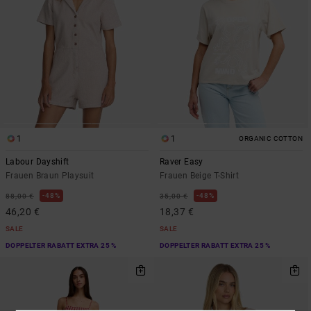
1
1
ORGANIC COTTON
Labour Dayshift
Raver Easy
Frauen Braun Playsuit
Frauen Beige T-Shirt
48%
48%
88,00 €
35,00 €
46,20 €
18,37 €
SALE
SALE
DOPPELTER RABATT EXTRA 25 %
DOPPELTER RABATT EXTRA 25 %