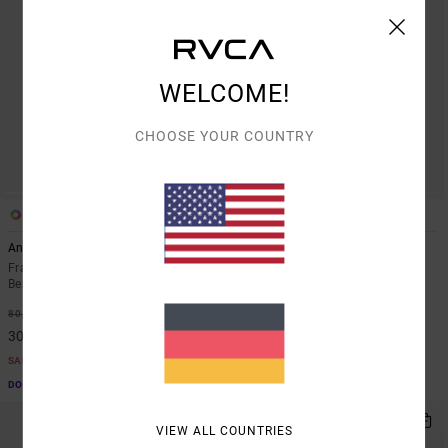
WELCOME!
CHOOSE YOUR COUNTRY
1
1
ARTIST NETWORK PROGRAM
Antonia Figueiredo Checker
Labour Dayshift
Frauen Rot Overall mit weiten
Frauen Braun Kurzärmliges Hemd
Beinen
48%
60,00 €
63%
80,00 €
31,50 €
30,00 €
SALE
SALE
DOPPELTER RABATT EXTRA 25 %
DOPPELTER RABATT EXTRA 25 %
NEUHEITEN
VIEW ALL COUNTRIES