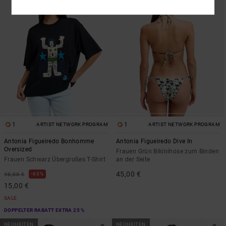
1
1
ARTIST NETWORK PROGRAM
ARTIST NETWORK PROGRAM
Antonia Figueiredo Bonhomme
Antonia Figueiredo Dive In
Oversized
Frauen Grün Bikinihose zum Binden
Frauen Schwarz Übergroßes T-Shirt
an der Seite
45,00 €
63%
40,00 €
15,00 €
SALE
DOPPELTER RABATT EXTRA 25 %
NEUHEITEN
NEUHEITEN