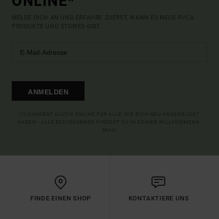
ONLINE*
MELDE DICH AN UND ERFAHRE ZUERST, WANN ES NEUE RVCA
PRODUKTE UND STORIES GIBT.
ANMELDEN
(*) ANGEBOT GÜLTIG ONLINE FÜR ALLE, DIE SICH NEU ANGEMELDET
HABEN - ALLE BEDINGUNGEN FINDEST DU IN DEINER WILLKOMMENS-
MAIL
FINDE EINEN SHOP
KONTAKTIERE UNS