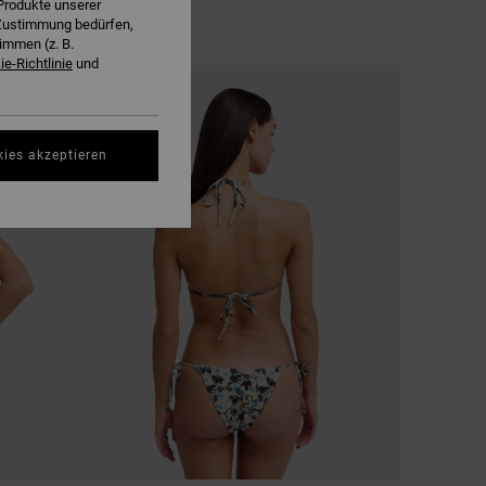
Produkte unserer
r Zustimmung bedürfen,
immen (z. B.
e-Richtlinie
und
NEUHEITEN
kies akzeptieren