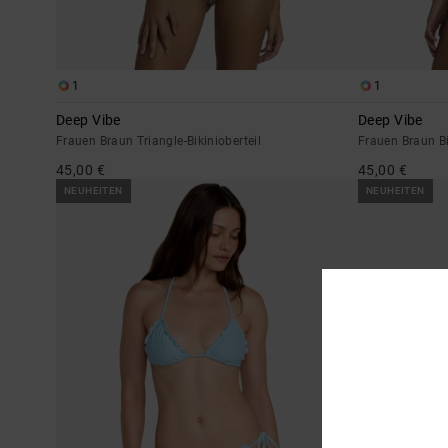
1
1
Deep Vibe
Deep Vibe
Frauen Braun Triangle-Bikinioberteil
Frauen Braun Bi
45,00 €
45,00 €
NEUHEITEN
NEUHEITEN