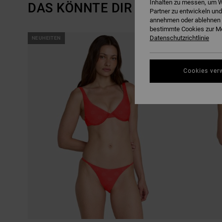
Inhalten zu messen, um W
DAS KÖNNTE DIR AUCH GEFALL
Partner zu entwickeln und
annehmen oder ablehnen o
bestimmte Cookies zur Me
DIREKT
ÜBERSPRINGEN
Datenschutzrichtlinie
NEUHEITEN
NEUHEITEN
ZU
UND
DEN
FILTERN
FILTERKRITERIEN
NACH
SPRINGEN
Cookies ver