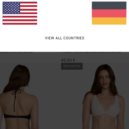
1
VIEW ALL COUNTRIES
Dream Big
ppes Bikiniunterteil
Frauen Weiss Bandeau-Bikinioberteil
45,00 €
NEUHEITEN