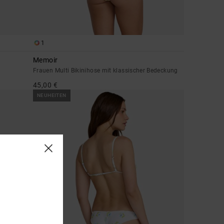
1
Memoir
Frauen Multi Bikinihose mit klassischer Bedeckung
45,00 €
NEUHEITEN