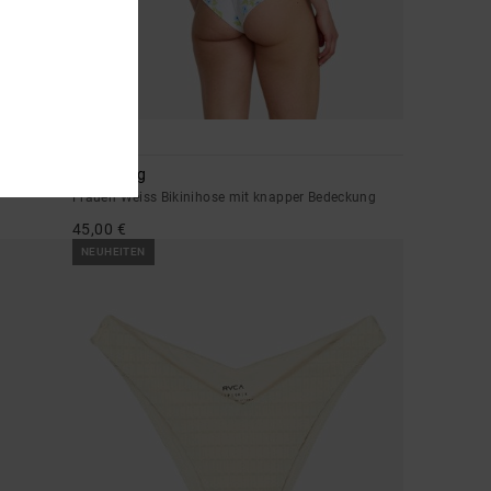
1
Dream Big
Frauen Weiss Bikinihose mit knapper Bedeckung
45,00 €
NEUHEITEN