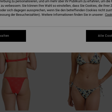
erbung zu personalisieren, und um mehr über ihr Publikum zu erfahren, um die 
EN
 zu verbessern. Sie können Ihre Wahl so einstellen, dass Sie Cookies, die Ihre
der sich dagegen aussprechen, wenn Sie den betreffenden Cookies nicht zust
ssung der Besucherzahlen). Weitere Informationen finden Sie in unserer :
Cooki
NEUHEITEN
walten
Alle Coo