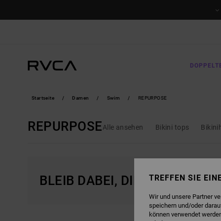
DIREKT
ZUR
PRODUKT
AUSWAHL
SPRINGEN
DOPPELT
Startseite
Damen
Swim
REPURPOSE
REPURPOSE
Alle ansehen
Bikini tops
Bikin
BLEIB DABEI, DIE PRODUKTE 
TREFFEN SIE EI
Wir und unsere Partner v
speichern und/oder darau
können verwendet werden,