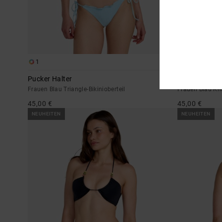
1
1
Pucker Halter
Pucker
Frauen Blau Triangle-Bikinioberteil
Frauen Blau Kna
45,00 €
45,00 €
NEUHEITEN
NEUHEITEN