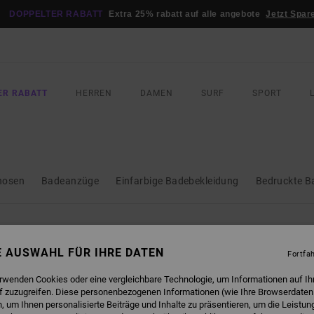
DOPPELTER RABATT
Extra 25% rabatt auf alle angebote
Jetzt Spar
ER RABATT
HERREN
DAMEN
SURF
SPORT
ihosen
Badeanzüge
Einfarbige Badebekleidung
Bedruckte B
SIND BALD WIEDER DA
NE AUSWAHL FÜR IHRE DATEN
Fortfa
erwenden Cookies oder eine vergleichbare Technologie, um Informationen auf Ih
f zuzugreifen. Diese personenbezogenen Informationen (wie Ihre Browserdaten
 um Ihnen personalisierte Beiträge und Inhalte zu präsentieren, um die Leistu