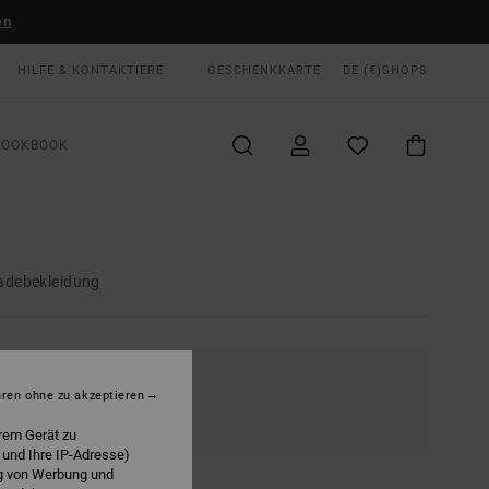
en
HILFE & KONTAKTIERE
GESCHENKKARTE
DE (€)
SHOPS
LOOKBOOK
adebekleidung
hren ohne zu akzeptieren
rem Gerät zu
 und Ihre IP-Adresse)
ng von Werbung und