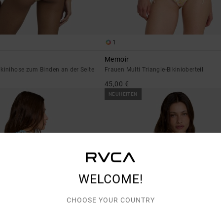
1
Memoir
kinihose zum Binden an der Seite
Frauen Multi Triangle-Bikinioberteil
45,00 €
NEUHEITEN
WELCOME!
CHOOSE YOUR COUNTRY