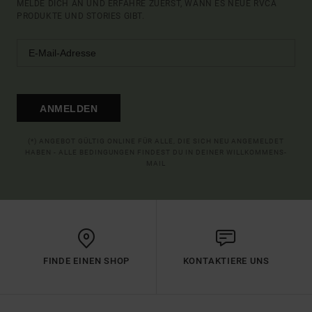
MELDE DICH AN UND ERFAHRE ZUERST, WANN ES NEUE RVCA
PRODUKTE UND STORIES GIBT.
ANMELDEN
(*) ANGEBOT GÜLTIG ONLINE FÜR ALLE, DIE SICH NEU ANGEMELDET
HABEN - ALLE BEDINGUNGEN FINDEST DU IN DEINER WILLKOMMENS-
MAIL
FINDE EINEN SHOP
KONTAKTIERE UNS