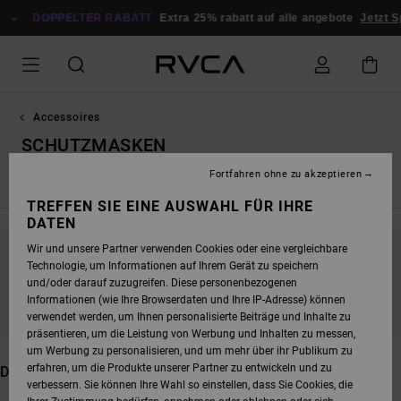
DIREKT
DOPPELTER RABATT
ZUR
Extra 25% rabatt auf alle angebote
Jetzt Sparen
PRODUKT
AUSWAHL
SPRINGEN
Accessoires
SCHUTZMASKEN
Fortfahren ohne zu akzeptieren
Alle ansehen
Rucksäcke & Taschen
Hüte & Caps
Mütze
TREFFEN SIE EINE AUSWAHL FÜR IHRE
DATEN
Wir und unsere Partner verwenden Cookies oder eine vergleichbare
Technologie, um Informationen auf Ihrem Gerät zu speichern
BLEIB DABEI, DIE PRODUKTE SIND BALD
und/oder darauf zuzugreifen. Diese personenbezogenen
WIEDER DA
Informationen (wie Ihre Browserdaten und Ihre IP-Adresse) können
verwendet werden, um Ihnen personalisierte Beiträge und Inhalte zu
präsentieren, um die Leistung von Werbung und Inhalten zu messen,
um Werbung zu personalisieren, und um mehr über ihr Publikum zu
erfahren, um die Produkte unserer Partner zu entwickeln und zu
DAS KÖNNTE DIR AUCH GEFALLEN
verbessern. Sie können Ihre Wahl so einstellen, dass Sie Cookies, die