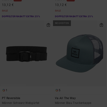
13,12 €
13,12 €
SALE
SALE
DOPPELTER RABATT EXTRA 25 %
DOPPELTER RABATT EXTRA 25 %
NEUHEITEN
1
5
PT Reversible
Va All The Way
Männer Schwarz Webgürtel
Männer Blau Truckerkappe