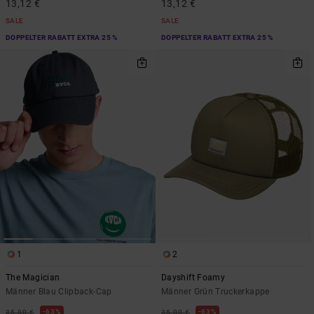
13,12 €
13,12 €
SALE
SALE
DOPPELTER RABATT EXTRA 25 %
DOPPELTER RABATT EXTRA 25 %
1
2
The Magician
Dayshift Foamy
Männer Blau Clipback-Cap
Männer Grün Truckerkappe
63%
63%
35,00 €
35,00 €