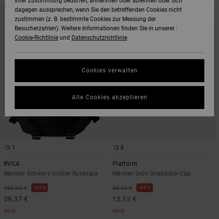
Ihrer Zustimmung bedürfen, annehmen oder ablehnen oder sich
DIREKT
ÜBERSPRINGEN
dagegen aussprechen, wenn Sie den betreffenden Cookies nicht
ZU
UND
zustimmen (z. B. bestimmte Cookies zur Messung der
DEN
FILTERN
FILTERKRITERIEN
NACH
Besucherzahlen). Weitere Informationen finden Sie in unserer :
SPRINGEN
Cookie-Richtlinie
und
Datenschutzrichtlinie
Cookies verwalten
Alle Cookies akzeptieren
1
4
RVCA
Platform
Männer Schwarz Großer Rucksack
Männer Grün Snapback-Cap
63%
63%
105,00 €
35,00 €
39,37 €
13,12 €
SALE
SALE