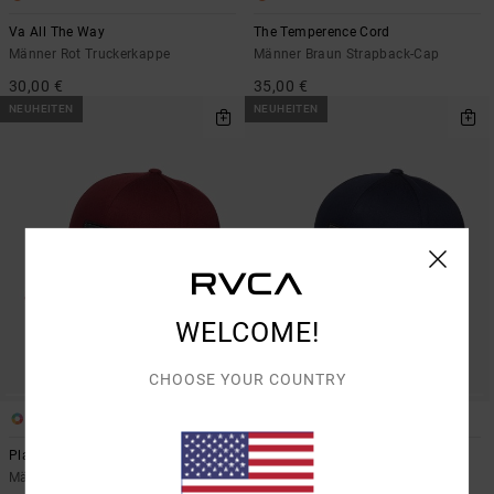
Va All The Way
The Temperence Cord
Männer Rot Truckerkappe
Männer Braun Strapback-Cap
30,00 €
35,00 €
NEUHEITEN
NEUHEITEN
WELCOME!
CHOOSE YOUR COUNTRY
4
4
Platform
Platform
Männer Rot Snapback-Cap
Männer Blau Snapback-Cap