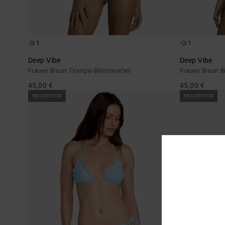
1
1
Deep Vibe
Deep Vibe
Frauen Braun Triangle-Bikinioberteil
Frauen Braun Bi
45,00 €
45,00 €
NEUHEITEN
NEUHEITEN