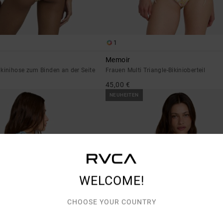
1
Memoir
kinihose zum Binden an der Seite
Frauen Multi Triangle-Bikinioberteil
45,00 €
NEUHEITEN
WELCOME!
CHOOSE YOUR COUNTRY