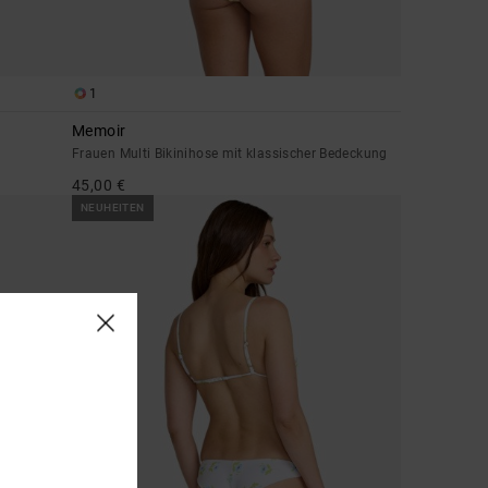
1
Memoir
Frauen Multi Bikinihose mit klassischer Bedeckung
45,00 €
NEUHEITEN