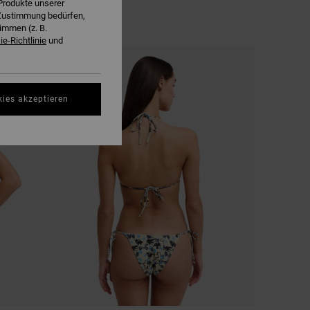
Produkte unserer
r Zustimmung bedürfen,
immen (z. B.
e-Richtlinie
und
NEUHEITEN
kies akzeptieren