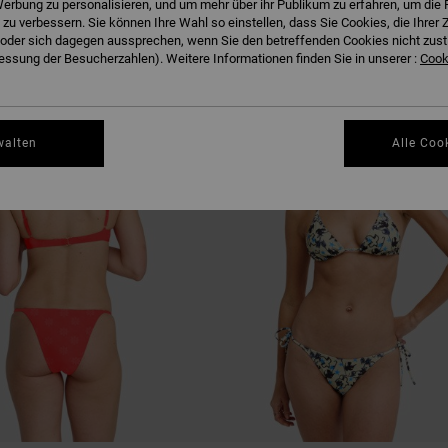
erbung zu personalisieren, und um mehr über ihr Publikum zu erfahren, um die 
EN
 zu verbessern. Sie können Ihre Wahl so einstellen, dass Sie Cookies, die Ihre
der sich dagegen aussprechen, wenn Sie den betreffenden Cookies nicht zust
ssung der Besucherzahlen). Weitere Informationen finden Sie in unserer :
Cooki
NEUHEITEN
walten
Alle Coo