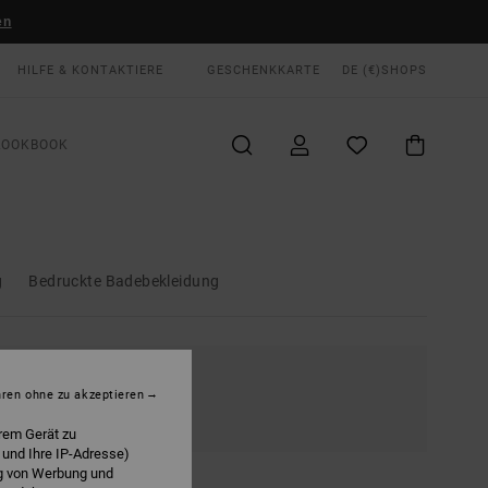
en
HILFE & KONTAKTIERE
GESCHENKKARTE
DE (€)
SHOPS
LOOKBOOK
g
Bedruckte Badebekleidung
hren ohne zu akzeptieren
rem Gerät zu
 und Ihre IP-Adresse)
ng von Werbung und