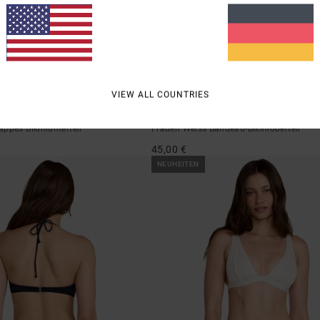
1
VIEW ALL COUNTRIES
Dream Big
ppes Bikiniunterteil
Frauen Weiss Bandeau-Bikinioberteil
45,00 €
NEUHEITEN