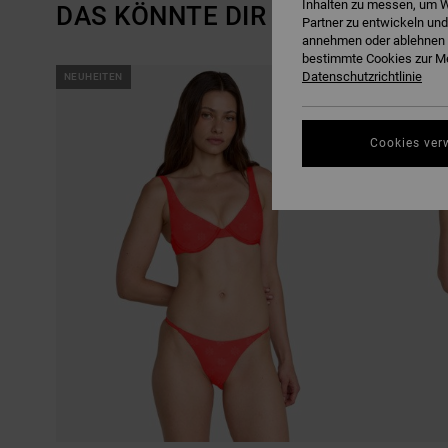
Inhalten zu messen, um W
DAS KÖNNTE DIR AUCH GEFALL
Partner zu entwickeln und
annehmen oder ablehnen o
bestimmte Cookies zur Me
DIREKT
ÜBERSPRINGEN
Datenschutzrichtlinie
NEUHEITEN
NEUHEITEN
ZU
UND
DEN
FILTERN
FILTERKRITERIEN
NACH
SPRINGEN
Cookies ver