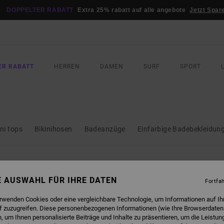
DOPPELTER RABATT
Extra 25% rabatt auf alle angebote
Jetzt Spar
ER RABATT
HERREN
DAMEN
SURF
SPORT
ini tops
Bikinihosen
Badeanzüge
Einfarbige Badebekleidun
SIND BALD WIEDER DA
NE AUSWAHL FÜR IHRE DATEN
Fortfa
erwenden Cookies oder eine vergleichbare Technologie, um Informationen auf Ih
f zuzugreifen. Diese personenbezogenen Informationen (wie Ihre Browserdaten
 um Ihnen personalisierte Beiträge und Inhalte zu präsentieren, um die Leistu