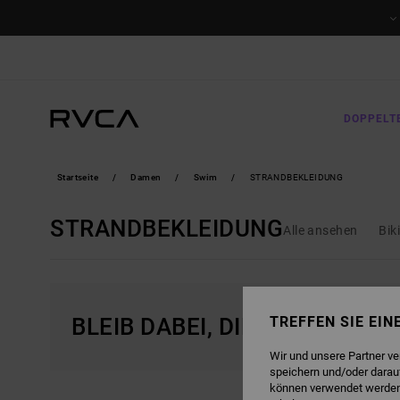
DIREKT
ZUR
PRODUKT
AUSWAHL
SPRINGEN
DOPPELT
Startseite
Damen
Swim
STRANDBEKLEIDUNG
STRANDBEKLEIDUNG
Alle ansehen
Bik
BLEIB DABEI, DIE PRODUKTE 
TREFFEN SIE EI
Wir und unsere Partner v
speichern und/oder darau
können verwendet werden,