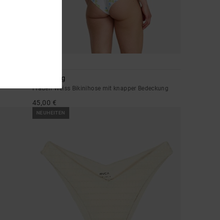
1
Dream Big
Frauen Weiss Bikinihose mit knapper Bedeckung
45,00 €
NEUHEITEN