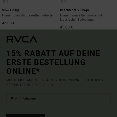
1
1
Slow Going
Beachfront V Shape
Frauen Blau Bandeau-Bikinioberteil
Frauen Weiss Bikinihose mit
klassischer Bedeckung
45,00 €
45,00 €
15% RABATT AUF DEINE
ERSTE BESTELLUNG
ONLINE*
MELDE DICH AN UND ERFAHRE ZUERST, WANN ES NEUE RVCA
PRODUKTE UND STORIES GIBT.