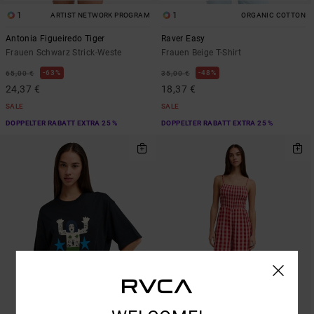
1
1
ARTIST NETWORK PROGRAM
ORGANIC COTTON
Antonia Figueiredo Tiger
Raver Easy
Frauen Schwarz Strick-Weste
Frauen Beige T-Shirt
63%
48%
65,00 €
35,00 €
24,37 €
18,37 €
SALE
SALE
DOPPELTER RABATT EXTRA 25 %
DOPPELTER RABATT EXTRA 25 %