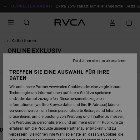
DIREKT
DOPPELTER RABATT
ZUR
Extra 25% rabatt auf alle angebote
Jetzt Sparen
PRODUKT
AUSWAHL
SPRINGEN
Kollektionen
ONLINE EXKLUSIV
Fortfahren ohne zu akzeptieren
Neuheiten
Dani Miller
Antonia Figueiredo
Dayshift - Ess
TREFFEN SIE EINE AUSWAHL FÜR IHRE
DATEN
Wir und unsere Partner verwenden Cookies oder eine vergleichbare
Technologie, um Informationen auf Ihrem Gerät zu speichern
BLEIB DABEI, DIE PRODUKTE SIND BALD
und/oder darauf zuzugreifen. Diese personenbezogenen
WIEDER DA
Informationen (wie Ihre Browserdaten und Ihre IP-Adresse) können
verwendet werden, um Ihnen personalisierte Beiträge und Inhalte zu
präsentieren, um die Leistung von Werbung und Inhalten zu messen,
um Werbung zu personalisieren, und um mehr über ihr Publikum zu
erfahren, um die Produkte unserer Partner zu entwickeln und zu
DAS KÖNNTE DIR AUCH GEFALLEN
verbessern. Sie können Ihre Wahl so einstellen, dass Sie Cookies, die