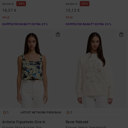
48%
63%
35,00 €
35,00 €
18,37 €
13,12 €
SALE
SALE
DOPPELTER RABATT EXTRA 25 %
DOPPELTER RABATT EXTRA 25 %
1
1
ARTIST NETWORK PROGRAM
Antonia Figueiredo Dive In
Raver Relaxed
Frauen Grün Kurzes Top
Frauen Weiss Sweatshirt