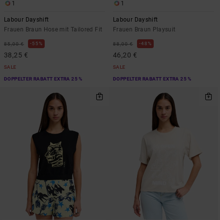
1
1
Labour Dayshift
Labour Dayshift
Frauen Braun Hose mit Tailored Fit
Frauen Braun Playsuit
55%
48%
85,00 €
88,00 €
38,25 €
46,20 €
SALE
SALE
DOPPELTER RABATT EXTRA 25 %
DOPPELTER RABATT EXTRA 25 %