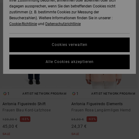
Ihrer Zustimmung bedürfen, annehmen oder ablehnen oder sich
DIREKT
ÜBERSPRINGEN
dagegen aussprechen, wenn Sie den betreffenden Cookies nicht
ZU
UND
zustimmen (z. B. bestimmte Cookies zur Messung der
DEN
FILTERN
FILTERKRITERIEN
NACH
Besucherzahlen). Weitere Informationen finden Sie in unserer :
SPRINGEN
Cookie-Richtlinie
und
Datenschutzrichtlinie
Cookies verwalten
Alle Cookies akzeptieren
1
1
ARTIST NETWORK PROGRAM
ARTIST NETWORK PROGRAM
Antonia Figueiredo Shift
Antonia Figueiredo Elements
Frauen Blau Kord-Latzhose
Frauen Rosa Langärmliges Hemd
63%
63%
120,00 €
65,00 €
45,00 €
24,37 €
SALE
SALE