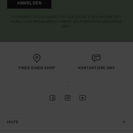
ANMELDEN
(*) ANGEBOT GÜLTIG ONLINE FÜR ALLE, DIE SICH NEU ANGEMELDET
HABEN - ALLE BEDINGUNGEN FINDEST DU IN DEINER WILLKOMMENS-
MAIL
FINDE EINEN SHOP
KONTAKTIERE UNS
HILFE