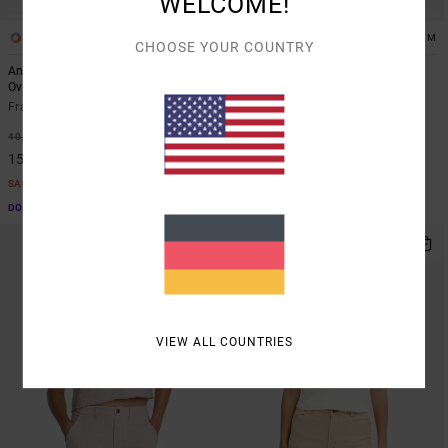
WELCOME!
1
1
ARTIST NETWORK PROGRAM
ARTIST NETWORK PROGRAM
CHOOSE YOUR COUNTRY
Antonia Figueiredo Bonhomme
Antonia Figueiredo Checker
Oversized
Frauen Rot Overall mit weiten
Frauen Schwarz Übergroßes T-Shirt
Beinen
63%
63%
40,00 €
80,00 €
15,00 €
30,00 €
SALE
SALE
DOPPELTER RABATT EXTRA 25 %
DOPPELTER RABATT EXTRA 25 %
VIEW ALL COUNTRIES