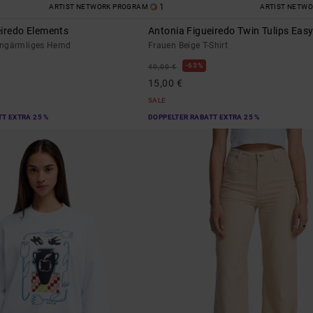
1
ARTIST NETWORK PROGRAM
ARTIST NETW
eiredo Elements
Antonia Figueiredo Twin Tulips Eas
angärmliges Hemd
Frauen Beige T-Shirt
63%
40,00 €
15,00 €
SALE
T EXTRA 25 %
DOPPELTER RABATT EXTRA 25 %