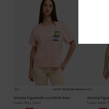
1
1
ARTIST NETWORK PROGRAM
Antonia Figueiredo Love Birds Easy
Antonia Figue
Frauen Rosa T-Shirt
Frauen Weiss T-