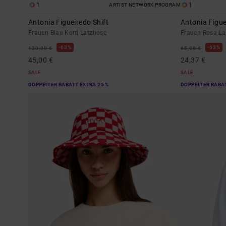
1
1
ARTIST NETWORK PROGRAM
Antonia Figueiredo Shift
Antonia Figu
Frauen Blau Kord-Latzhose
Frauen Rosa L
63%
63%
120,00 €
65,00 €
45,00 €
24,37 €
SALE
SALE
DOPPELTER RABATT EXTRA 25 %
DOPPELTER RABAT