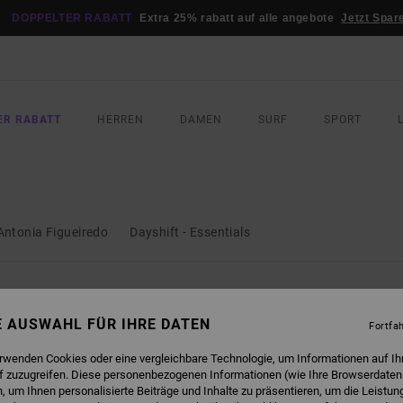
DOPPELTER RABATT
Extra 25% rabatt auf alle angebote
Jetzt Spar
ER RABATT
HERREN
DAMEN
SURF
SPORT
Antonia Figueiredo
Dayshift - Essentials
SIND BALD WIEDER DA
NE AUSWAHL FÜR IHRE DATEN
Fortfa
erwenden Cookies oder eine vergleichbare Technologie, um Informationen auf Ih
f zuzugreifen. Diese personenbezogenen Informationen (wie Ihre Browserdaten
 um Ihnen personalisierte Beiträge und Inhalte zu präsentieren, um die Leistu