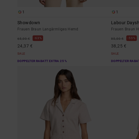
1
1
Showdown
Labour Daysh
Frauen Braun Langärmliges Hemd
Frauen Braun Ho
63%
55%
65,00 €
85,00 €
24,37 €
38,25 €
SALE
SALE
DOPPELTER RABATT EXTRA 25 %
DOPPELTER RABAT