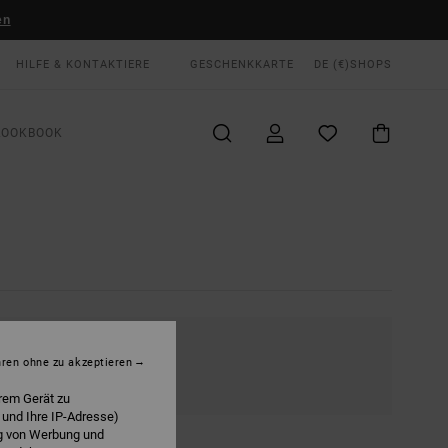
en
HILFE & KONTAKTIERE
GESCHENKKARTE
DE (€)
SHOPS
LOOKBOOK
hren ohne zu akzeptieren
rem Gerät zu
 und Ihre IP-Adresse)
ng von Werbung und