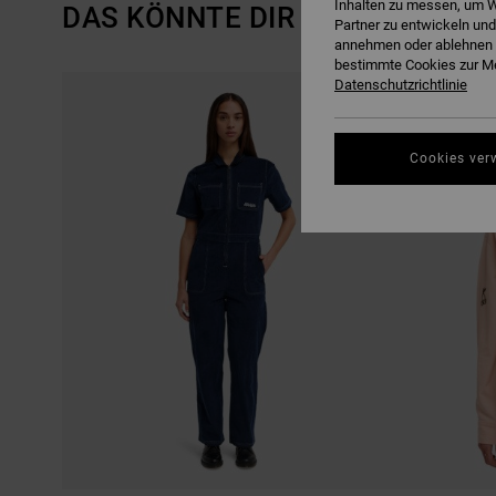
Inhalten zu messen, um W
DAS KÖNNTE DIR AUCH GEFALL
Partner zu entwickeln und
annehmen oder ablehnen o
bestimmte Cookies zur Me
DIREKT
ÜBERSPRINGEN
Datenschutzrichtlinie
ZU
UND
DEN
FILTERN
FILTERKRITERIEN
NACH
SPRINGEN
Cookies ver