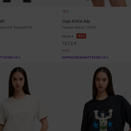
1
ift
Club RVCA Rib
se mit Tailored Fit
Frauen Weiss T-Shirt
63%
35,00 €
13,12 €
SALE
T EXTRA 25 %
DOPPELTER RABATT EXTRA 25 %