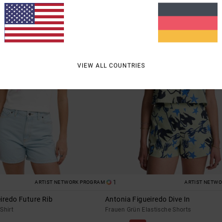
VIEW ALL COUNTRIES
1
ARTIST NETWORK PROGRAM
ARTIST NETW
iredo Future Rib
Antonia Figueiredo Dive In
Shirt
Frauen Grün Elastische Shorts