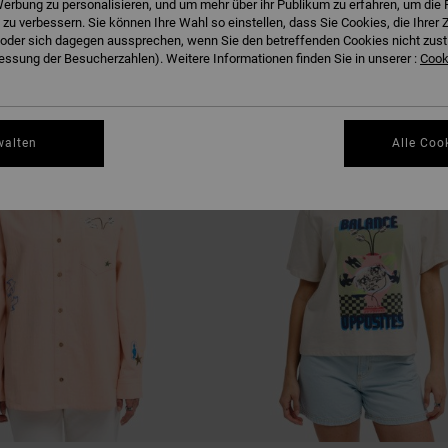
erbung zu personalisieren, und um mehr über ihr Publikum zu erfahren, um die 
EN
 zu verbessern. Sie können Ihre Wahl so einstellen, dass Sie Cookies, die Ihre
der sich dagegen aussprechen, wenn Sie den betreffenden Cookies nicht zust
ssung der Besucherzahlen). Weitere Informationen finden Sie in unserer :
Cooki
walten
Alle Coo