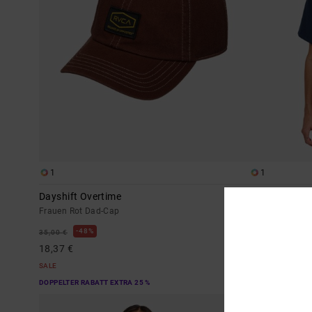
1
1
Dayshift Overtime
Thanks For E
Frauen Rot Dad-Cap
Frauen Blau T-S
48%
63%
35,00 €
35,00 €
18,37 €
13,12 €
SALE
SALE
DOPPELTER RABATT EXTRA 25 %
DOPPELTER RABAT