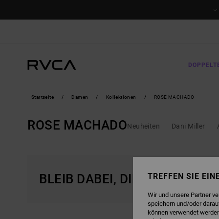
DIREKT
ZUR
PRODUKT
AUSWAHL
SPRINGEN
DOPPELT
Startseite
Damen
Kollektionen
ROSE MACHADO
ROSE MACHADO
Neuheiten
Dani Miller
BLEIB DABEI, DIE PRODUKTE 
TREFFEN SIE EI
Wir und unsere Partner v
speichern und/oder darau
können verwendet werden,