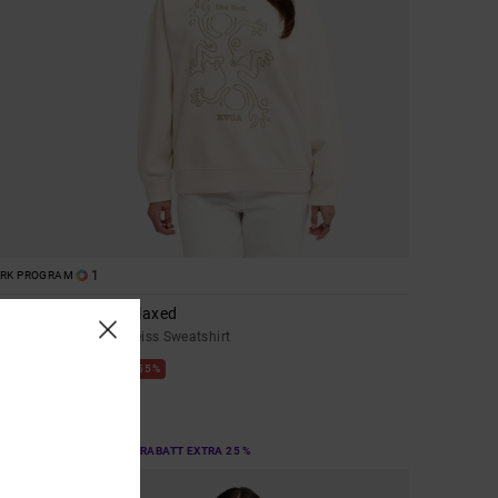
1
ORK PROGRAM
Raver Relaxed
Frauen Weiss Sweatshirt
55%
75,00 €
33,75 €
SALE
DOPPELTER RABATT EXTRA 25 %