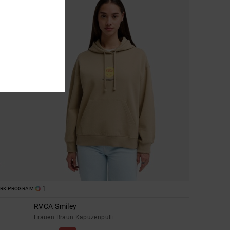
1
ORK PROGRAM
RVCA Smiley
Frauen Braun Kapuzenpulli