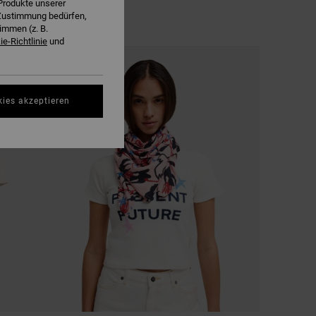
Produkte unserer
r Zustimmung bedürfen,
immen (z. B.
e-Richtlinie
und
kies akzeptieren