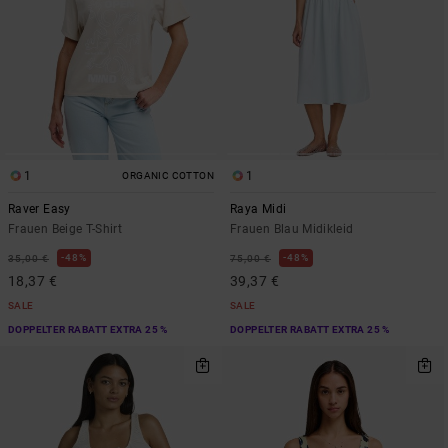
1
1
ORGANIC COTTON
Raver Easy
Raya Midi
Frauen Beige T-Shirt
Frauen Blau Midikleid
48%
48%
35,00 €
75,00 €
18,37 €
39,37 €
SALE
SALE
DOPPELTER RABATT EXTRA 25 %
DOPPELTER RABATT EXTRA 25 %