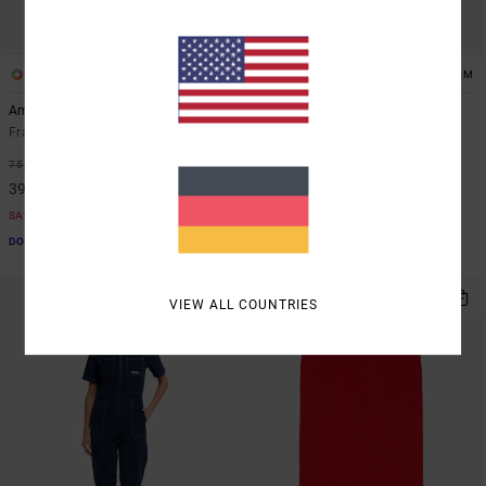
1
1
ARTIST NETWORK PROGRAM
Amalfi Slip
Antonia Figueiredo Checker
Frauen Weiss Trägerkleid
Frauen Rot Overall mit weiten
Beinen
48%
75,00 €
63%
80,00 €
39,37 €
30,00 €
SALE
SALE
DOPPELTER RABATT EXTRA 25 %
DOPPELTER RABATT EXTRA 25 %
VIEW ALL COUNTRIES