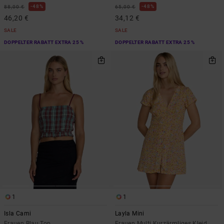
48%
48%
88,00 €
65,00 €
46,20 €
34,12 €
SALE
SALE
DOPPELTER RABATT EXTRA 25 %
DOPPELTER RABATT EXTRA 25 %
1
1
Isla Cami
Layla Mini
Frauen Blau Top
Frauen Multi Kurzärmliges Kleid