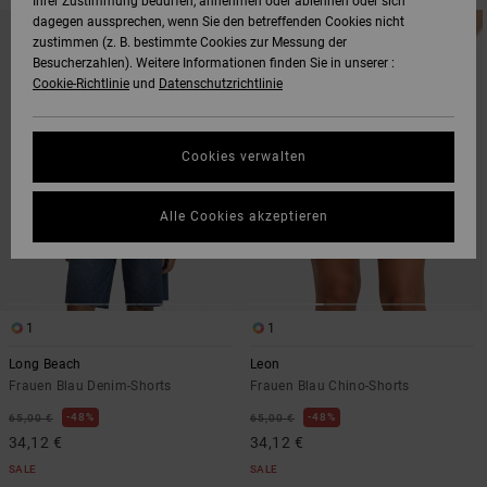
Ihrer Zustimmung bedürfen, annehmen oder ablehnen oder sich
DIREKT
ÜBERSPRINGEN
dagegen aussprechen, wenn Sie den betreffenden Cookies nicht
ZU
UND
zustimmen (z. B. bestimmte Cookies zur Messung der
DEN
FILTERN
FILTERKRITERIEN
NACH
Besucherzahlen). Weitere Informationen finden Sie in unserer :
SPRINGEN
Cookie-Richtlinie
und
Datenschutzrichtlinie
Cookies verwalten
Alle Cookies akzeptieren
1
1
Long Beach
Leon
Frauen Blau Denim-Shorts
Frauen Blau Chino-Shorts
48%
48%
65,00 €
65,00 €
34,12 €
34,12 €
SALE
SALE