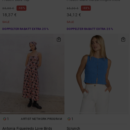
48%
48%
35,00 €
65,00 €
18,37 €
34,12 €
SALE
SALE
DOPPELTER RABATT EXTRA 25 %
DOPPELTER RABATT EXTRA 25 %
1
1
ARTIST NETWORK PROGRAM
Antonia Figueiredo Love Birds
Scrunch