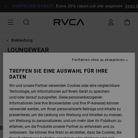
DIREKT
DOPPELTER RABATT
ZUR
Extra 25% rabatt auf alle angebote
Jetzt Sparen
PRODUKT
AUSWAHL
SPRINGEN
Bekleidung
LOUNGEWEAR
Fortfahren ohne zu akzeptieren
Alle ansehen
Tops
T-Shirts
Shorts / Röcke
Kleider /
TREFFEN SIE EINE AUSWAHL FÜR IHRE
DATEN
Wir und unsere Partner verwenden Cookies oder eine vergleichbare
Technologie, um Informationen auf Ihrem Gerät zu speichern
BLEIB DABEI, DIE PRODUKTE SIND BALD
und/oder darauf zuzugreifen. Diese personenbezogenen
WIEDER DA
Informationen (wie Ihre Browserdaten und Ihre IP-Adresse) können
verwendet werden, um Ihnen personalisierte Beiträge und Inhalte zu
präsentieren, um die Leistung von Werbung und Inhalten zu messen,
um Werbung zu personalisieren, und um mehr über ihr Publikum zu
erfahren, um die Produkte unserer Partner zu entwickeln und zu
DAS KÖNNTE DIR AUCH GEFALLEN
verbessern. Sie können Ihre Wahl so einstellen, dass Sie Cookies, die