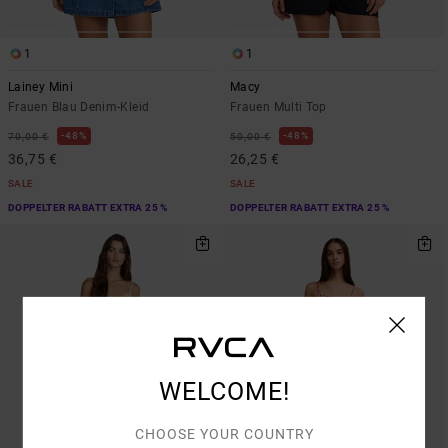
1
1
Lainey Mini
Macy
Frauen Blau Denim-Kleid
Frauen Multi Top
48%
48%
70,00 €
50,00 €
36,75 €
26,25 €
SALE
SALE
DOPPELTER RABATT EXTRA 25 %
DOPPELTER RABATT EXTRA 25 %
WELCOME!
CHOOSE YOUR COUNTRY