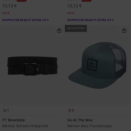
13,12 €
13,12 €
SALE
SALE
DOPPELTER RABATT EXTRA 25 %
DOPPELTER RABATT EXTRA 25 %
NEUHEITEN
1
5
PT Reversible
Va All The Way
Männer Schwarz Webgürtel
Männer Blau Truckerkappe