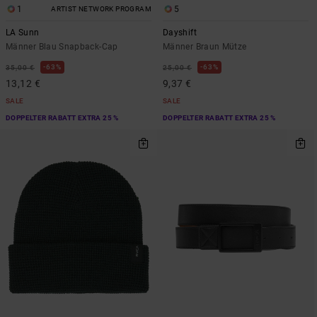
1
5
ARTIST NETWORK PROGRAM
LA Sunn
Dayshift
Männer Blau Snapback-Cap
Männer Braun Mütze
63%
63%
35,00 €
25,00 €
13,12 €
9,37 €
SALE
SALE
DOPPELTER RABATT EXTRA 25 %
DOPPELTER RABATT EXTRA 25 %