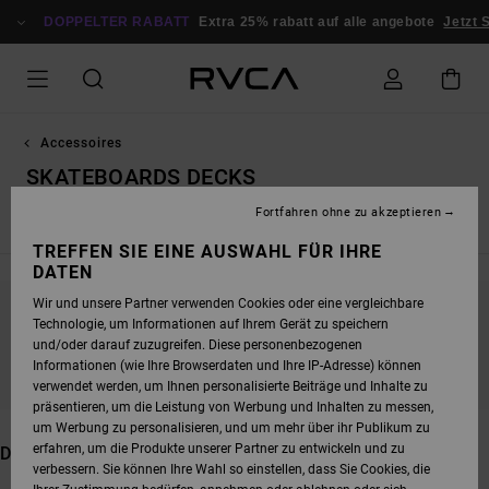
DIREKT
DOPPELTER RABATT
ZUR
Extra 25% rabatt auf alle angebote
Jetzt Sparen
PRODUKT
AUSWAHL
SPRINGEN
Accessoires
SKATEBOARDS DECKS
Fortfahren ohne zu akzeptieren
Alle ansehen
Rucksäcke & Taschen
Hüte & Caps
Mütze
TREFFEN SIE EINE AUSWAHL FÜR IHRE
DATEN
Wir und unsere Partner verwenden Cookies oder eine vergleichbare
Technologie, um Informationen auf Ihrem Gerät zu speichern
BLEIB DABEI, DIE PRODUKTE SIND BALD
und/oder darauf zuzugreifen. Diese personenbezogenen
WIEDER DA
Informationen (wie Ihre Browserdaten und Ihre IP-Adresse) können
verwendet werden, um Ihnen personalisierte Beiträge und Inhalte zu
präsentieren, um die Leistung von Werbung und Inhalten zu messen,
um Werbung zu personalisieren, und um mehr über ihr Publikum zu
erfahren, um die Produkte unserer Partner zu entwickeln und zu
DAS KÖNNTE DIR AUCH GEFALLEN
verbessern. Sie können Ihre Wahl so einstellen, dass Sie Cookies, die