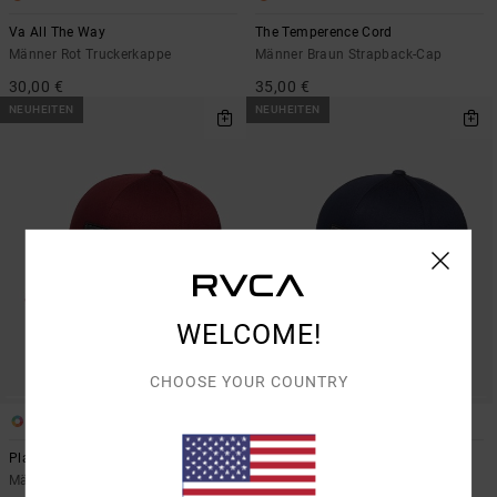
Va All The Way
The Temperence Cord
Männer Rot Truckerkappe
Männer Braun Strapback-Cap
30,00 €
35,00 €
NEUHEITEN
NEUHEITEN
WELCOME!
CHOOSE YOUR COUNTRY
4
4
Platform
Platform
Männer Rot Snapback-Cap
Männer Blau Snapback-Cap