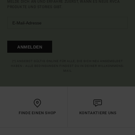
MELDE DICH AN UND ERFAHRE ZUERST, WANN ES NEUE RVCA
PRODUKTE UND STORIES GIBT.
ANMELDEN
(*) ANGEBOT GÜLTIG ONLINE FÜR ALLE, DIE SICH NEU ANGEMELDET
HABEN - ALLE BEDINGUNGEN FINDEST DU IN DEINER WILLKOMMENS-
MAIL
FINDE EINEN SHOP
KONTAKTIERE UNS