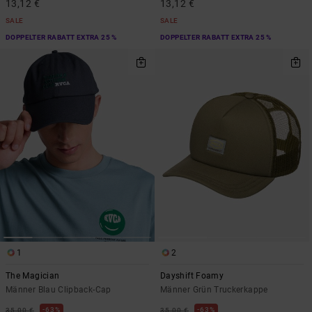
13,12 €
13,12 €
SALE
SALE
DOPPELTER RABATT EXTRA 25 %
DOPPELTER RABATT EXTRA 25 %
1
2
The Magician
Dayshift Foamy
Männer Blau Clipback-Cap
Männer Grün Truckerkappe
63%
63%
35,00 €
35,00 €