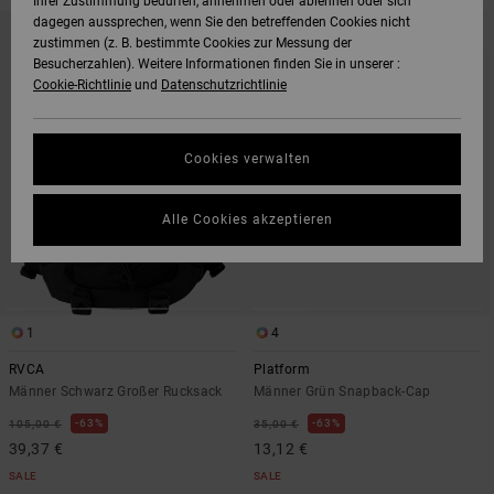
Ihrer Zustimmung bedürfen, annehmen oder ablehnen oder sich
DIREKT
ÜBERSPRINGEN
dagegen aussprechen, wenn Sie den betreffenden Cookies nicht
ZU
UND
zustimmen (z. B. bestimmte Cookies zur Messung der
DEN
FILTERN
FILTERKRITERIEN
NACH
Besucherzahlen). Weitere Informationen finden Sie in unserer :
SPRINGEN
Cookie-Richtlinie
und
Datenschutzrichtlinie
Cookies verwalten
Alle Cookies akzeptieren
1
4
RVCA
Platform
Männer Schwarz Großer Rucksack
Männer Grün Snapback-Cap
63%
63%
105,00 €
35,00 €
39,37 €
13,12 €
SALE
SALE