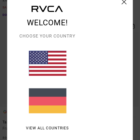
SALE
SALE
DOPPELTER RABATT EXTRA 25 %
DOPPELTER RABATT EXTRA 25 %
WELCOME!
CHOOSE YOUR COUNTRY
1
1
Tash
Rose Poster
VIEW ALL COUNTRIES
Frauen Grün Tank-Top
Frauen Braun T-Shirt
63%
55%
50,00 €
35,00 €