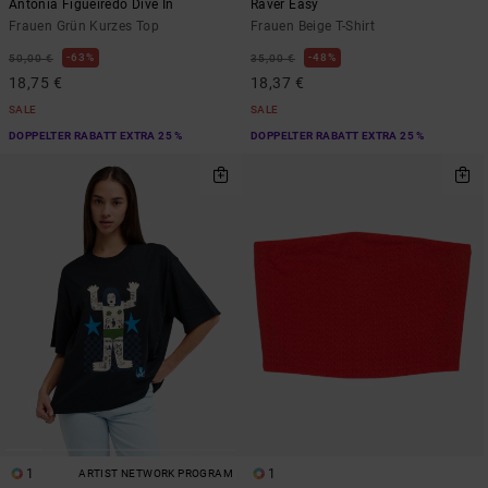
Antonia Figueiredo Dive In
Raver Easy
Frauen Grün Kurzes Top
Frauen Beige T-Shirt
63%
48%
50,00 €
35,00 €
18,75 €
18,37 €
SALE
SALE
DOPPELTER RABATT EXTRA 25 %
DOPPELTER RABATT EXTRA 25 %
1
1
ARTIST NETWORK PROGRAM