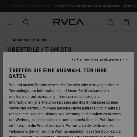
DIREKT
DOPPELTER RABATT
ZUR
Extra 25% rabatt auf alle angebote
Jetzt Sparen
PRODUKT
AUSWAHL
SPRINGEN
Gooddeals Frauen
OBERTEILE / T-SHIRTS
Fortfahren ohne zu akzeptieren
Hoodies / Fleece / Sweaters
Jacken & Mäntel
TREFFEN SIE EINE AUSWAHL FÜR IHRE
DATEN
FILTERN & SORTIEREN
42
Ergebnisse
Wir und unsere Partner verwenden Cookies oder eine vergleichbare
Technologie, um Informationen auf Ihrem Gerät zu speichern
DIREKT
ÜBERSPRINGEN
und/oder darauf zuzugreifen. Diese personenbezogenen
ZU
UND
DEN
FILTERN
Informationen (wie Ihre Browserdaten und Ihre IP-Adresse) können
FILTERKRITERIEN
NACH
verwendet werden, um Ihnen personalisierte Beiträge und Inhalte zu
SPRINGEN
präsentieren, um die Leistung von Werbung und Inhalten zu messen,
um Werbung zu personalisieren, und um mehr über ihr Publikum zu
erfahren, um die Produkte unserer Partner zu entwickeln und zu
verbessern. Sie können Ihre Wahl so einstellen, dass Sie Cookies, die