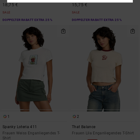
18,75 €
15,75 €
SALE
SALE
DOPPELTER RABATT EXTRA 25 %
DOPPELTER RABATT EXTRA 25 %
1
2
Spanky Loteria 411
That Balance
Frauen Weiss Enganliegendes T-
Frauen Lila Enganliegendes T-Shirt
Shirt