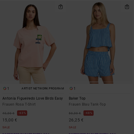
1
1
ARTIST NETWORK PROGRAM
Antonia Figueiredo Love Birds Easy
Baker Top
Frauen Rosa T-Shirt
Frauen Blau Tank-Top
63%
48%
40,00 €
50,00 €
15,00 €
26,25 €
SALE
SALE