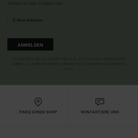
PRODUKTE UND STORIES GIBT.
ANMELDEN
(*) ANGEBOT GÜLTIG ONLINE FÜR ALLE, DIE SICH NEU ANGEMELDET
HABEN - ALLE BEDINGUNGEN FINDEST DU IN DEINER WILLKOMMENS-
MAIL
FINDE EINEN SHOP
KONTAKTIERE UNS