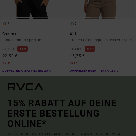
2
2
Contrast
411
Frauen Braun Sport-Top
Frauen Grün Enganliegendes T-Shirt
55%
55%
50,00 €
35,00 €
22,50 €
15,75 €
SALE
SALE
DOPPELTER RABATT EXTRA 25 %
DOPPELTER RABATT EXTRA 25 %
15% RABATT AUF DEINE
ERSTE BESTELLUNG
ONLINE*
MELDE DICH AN UND ERFAHRE ZUERST, WANN ES NEUE RVCA