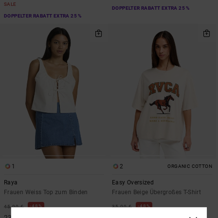
SALE
DOPPELTER RABATT EXTRA 25 %
DOPPELTER RABATT EXTRA 25 %
1
2
ORGANIC COTTON
Raya
Easy Oversized
Frauen Weiss Top zum Binden
Frauen Beige Übergroßes T-Shirt
48%
48%
45,00 €
35,00 €
23,62 €
18,37 €