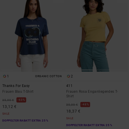
1
2
ORGANIC COTTON
Thanks For Easy
411
Frauen Blau T-Shirt
Frauen Rosa Enganliegendes T-
Shirt
63%
35,00 €
48%
35,00 €
13,12 €
18,37 €
SALE
SALE
DOPPELTER RABATT EXTRA 25 %
DOPPELTER RABATT EXTRA 25 %