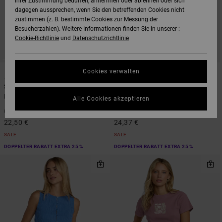
Ihrer Zustimmung bedürfen, annehmen oder ablehnen oder sich
dagegen aussprechen, wenn Sie den betreffenden Cookies nicht
zustimmen (z. B. bestimmte Cookies zur Messung der
Besucherzahlen). Weitere Informationen finden Sie in unserer :
Cookie-Richtlinie
und
Datenschutzrichtlinie
2
1
Cookies verwalten
Shiver
Carrie
Frauen Schwarz Gestricktes Top
Frauen Gelb Strick-Weste
Alle Cookies akzeptieren
55%
63%
50,00 €
65,00 €
22,50 €
24,37 €
SALE
SALE
DOPPELTER RABATT EXTRA 25 %
DOPPELTER RABATT EXTRA 25 %