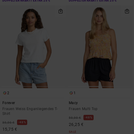
DOPPELTER RABATT EXTRA 25 %
DOPPELTER RABATT EXTRA 25 %
2
1
Forever
Macy
Frauen Weiss Enganliegendes T-
Frauen Multi Top
Shirt
48%
50,00 €
48%
30,00 €
26,25 €
15,75 €
SALE