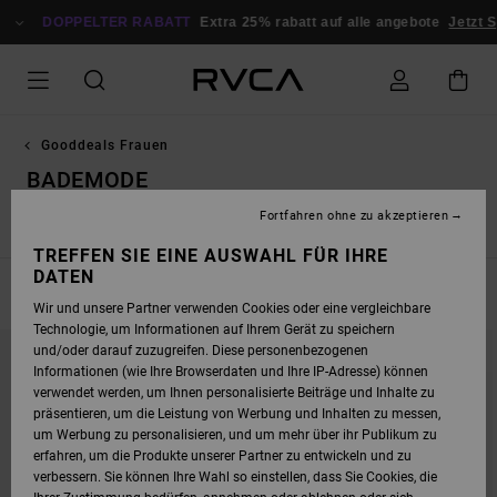
DIREKT
ZUR
DOPPELTER RABATT
Extra 25% rabatt auf alle angebote
Jetzt 
PRODUKT
AUSWAHL
SPRINGEN
Gooddeals Frauen
BADEMODE
Fortfahren ohne zu akzeptieren
Hoodies / Fleece / Sweaters
Jacken & Mäntel
TREFFEN SIE EINE AUSWAHL FÜR IHRE
DATEN
FILTERN & SORTIEREN
22
Ergebnisse
Wir und unsere Partner verwenden Cookies oder eine vergleichbare
Technologie, um Informationen auf Ihrem Gerät zu speichern
DIREKT
ÜBERSPRINGEN
und/oder darauf zuzugreifen. Diese personenbezogenen
ZU
UND
DEN
FILTERN
Informationen (wie Ihre Browserdaten und Ihre IP-Adresse) können
FILTERKRITERIEN
NACH
verwendet werden, um Ihnen personalisierte Beiträge und Inhalte zu
SPRINGEN
präsentieren, um die Leistung von Werbung und Inhalten zu messen,
um Werbung zu personalisieren, und um mehr über ihr Publikum zu
erfahren, um die Produkte unserer Partner zu entwickeln und zu
verbessern. Sie können Ihre Wahl so einstellen, dass Sie Cookies, die