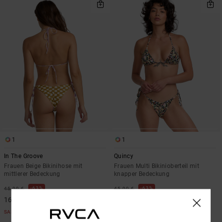
1
1
In The Groove
Quincy
Frauen Beige Bikinihose mit
Frauen Multi Bikinioberteil mit
mittlerer Bedeckung
knapper Bedeckung
63%
63%
45,00 €
45,00 €
16,87 €
16,87 €
SALE
SALE