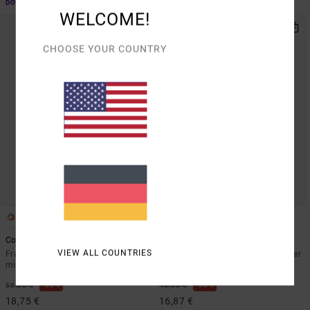
DOPPELTER RABATT EXTRA 25 %
DOPPELTER RABATT EXTRA 25 %
WELCOME!
CHOOSE YOUR COUNTRY
1
1
Costa Crinkle
Flower Gazer
VIEW ALL COUNTRIES
Frauen Grün Bikinioberteil mit
Frauen Blau Bikinihose mit mittlerer
mittlerer Bedeckung
Bedeckung
63%
63%
50,00 €
45,00 €
18,75 €
16,87 €