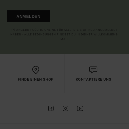
ANMELDEN
(*) ANGEBOT GÜLTIG ONLINE FÜR ALLE, DIE SICH NEU ANGEMELDET
HABEN - ALLE BEDINGUNGEN FINDEST DU IN DEINER WILLKOMMENS-
MAIL
FINDE EINEN SHOP
KONTAKTIERE UNS