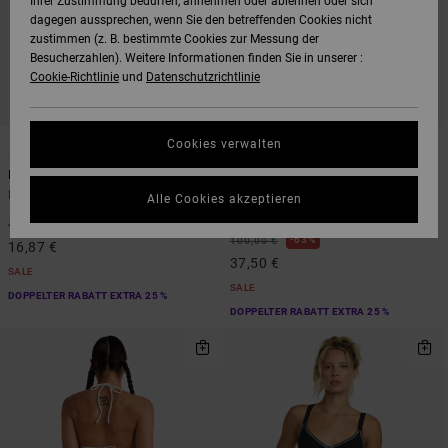
Ihrer Zustimmung bedürfen, annehmen oder ablehnen oder sich
dagegen aussprechen, wenn Sie den betreffenden Cookies nicht
zustimmen (z. B. bestimmte Cookies zur Messung der
Besucherzahlen). Weitere Informationen finden Sie in unserer :
Cookie-Richtlinie
und
Datenschutzrichtlinie
1
1
Cookies verwalten
Days Like These
Aren Surf
Frauen Schwarz Knappe Bikinihose
Frauen Multi Badeanzug mit voller
Alle Cookies akzeptieren
Bedeckung
63%
45,00 €
63%
100,00 €
16,87 €
37,50 €
SALE
SALE
DOPPELTER RABATT EXTRA 25 %
DOPPELTER RABATT EXTRA 25 %