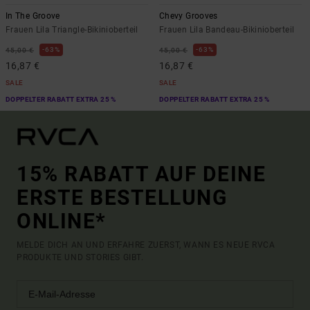
In The Groove
Chevy Grooves
Frauen Lila Triangle-Bikinioberteil
Frauen Lila Bandeau-Bikinioberteil
63%
63%
45,00 €
45,00 €
16,87 €
16,87 €
SALE
SALE
DOPPELTER RABATT EXTRA 25 %
DOPPELTER RABATT EXTRA 25 %
15% RABATT AUF DEINE
ERSTE BESTELLUNG
ONLINE*
MELDE DICH AN UND ERFAHRE ZUERST, WANN ES NEUE RVCA
PRODUKTE UND STORIES GIBT.