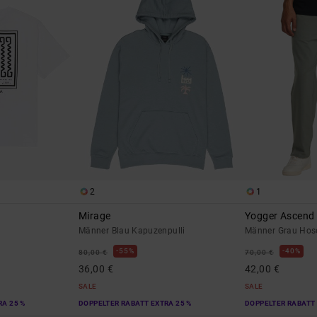
2
1
Mirage
Yogger Ascend
Männer Blau Kapuzenpulli
Männer Grau Hose
55%
40%
80,00 €
70,00 €
36,00 €
42,00 €
SALE
SALE
RA 25 %
DOPPELTER RABATT EXTRA 25 %
DOPPELTER RABATT 