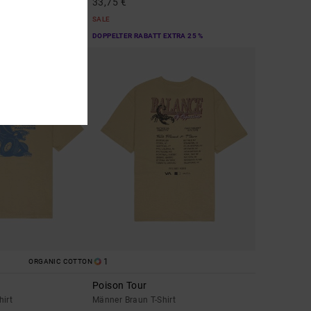
33,75 €
SALE
EXTRA 25 %
DOPPELTER RABATT EXTRA 25 %
1
ORGANIC COTTON
Poison Tour
hirt
Männer Braun T-Shirt