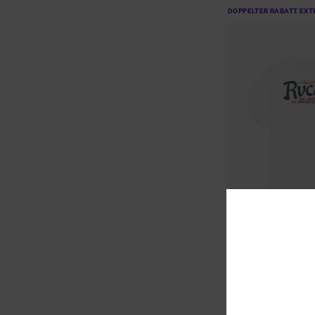
DOPPELTER RABATT EXT
2
Stingbay Pocket
Männer Weiss T-Shirt
48%
35,00 €