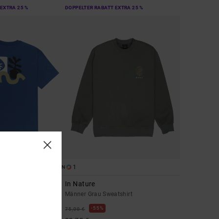
EXTRA 25 %
DOPPELTER RABATT EXTRA 25 %
1
ORGANIC COTTON
In Nature
rt
Männer Grau Sweatshirt
55%
75,00 €