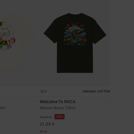
1
ORGANIC COTTON
Welcome To RVCA
hirt
Männer Braun T-Shirt
48%
40,00 €
21,00 €
SALE