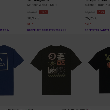
Männer Weiss T-Shirt
Männer Braun Kur
48%
48%
35,00 €
50,00 €
18,37 €
26,25 €
SALE
SALE
RA 25 %
DOPPELTER RABATT EXTRA 25 %
DOPPELTER RABATT 
ORGANIC COTTON
ORGANIC COTTON