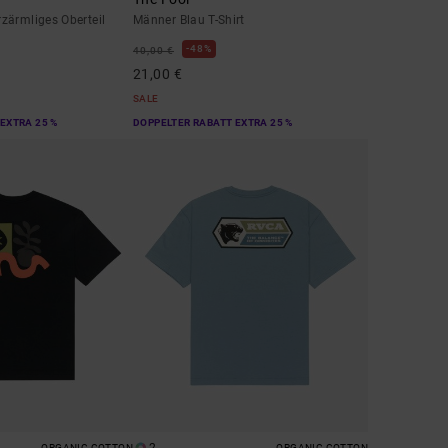
zärmliges Oberteil
Männer Blau T-Shirt
48%
40,00 €
21,00 €
SALE
EXTRA 25 %
DOPPELTER RABATT EXTRA 25 %
ORGANIC COTTON
ORGANIC COTTON