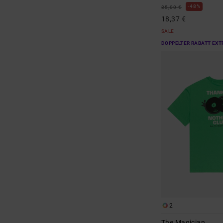
48%
35,00 €
18,37 €
SALE
DOPPELTER RABATT EXT
2
The Magician