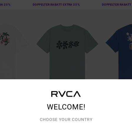
RA 25 %
DOPPELTER RABATT EXTRA 25 %
DOPPELTER RABATT 
1
2
ORGANIC COTTON
WELCOME!
Bryce Bloom
Cut Out
Männer Blau T-Shirt
Männer Blau T-Shi
CHOOSE YOUR COUNTRY
48%
48%
40,00 €
40,00 €