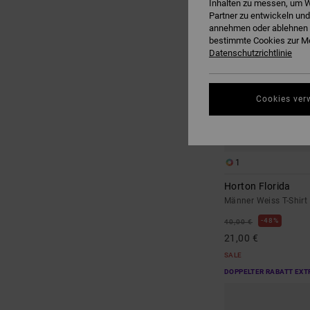
Inhalten zu messen, um W
Partner zu entwickeln und
annehmen oder ablehnen o
bestimmte Cookies zur Me
Datenschutzrichtlinie
Cookies ver
1
Horton Florida
Männer Weiss T-Shirt
48%
40,00 €
21,00 €
SALE
DOPPELTER RABATT EXT