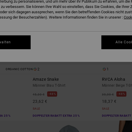
erbung zu personalisieren, und um mehr über ihr Publikum zu erfahren, um die 
 zu verbessern. Sie können Ihre Wahl so einstellen, dass Sie Cookies, die Ihre
der sich dagegen aussprechen, wenn Sie den betreffenden Cookies nicht zust
ssung der Besucherzahlen). Weitere Informationen finden Sie in unserer :
Cooki
walten
Alle Coo
2
1
ORGANIC COTTON
Amaze Snake
RVCA Aloha
Männer Blau T-Shirt
Männer Beige T-Sh
48%
48%
45,00 €
35,00 €
23,62 €
18,37 €
SALE
SALE
RA 25 %
DOPPELTER RABATT EXTRA 25 %
DOPPELTER RABATT 