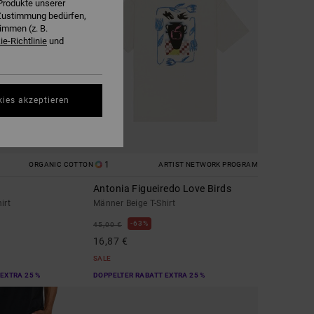
Produkte unserer
r Zustimmung bedürfen,
immen (z. B.
e-Richtlinie
und
kies akzeptieren
1
ORGANIC COTTON
ARTIST NETWORK PROGRAM
Antonia Figueiredo Love Birds
irt
Männer Beige T-Shirt
63%
45,00 €
16,87 €
SALE
EXTRA 25 %
DOPPELTER RABATT EXTRA 25 %