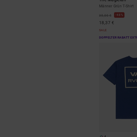
Männer Grün T-Shirt
48%
35,00 €
18,37 €
SALE
DOPPELTER RABATT EXT