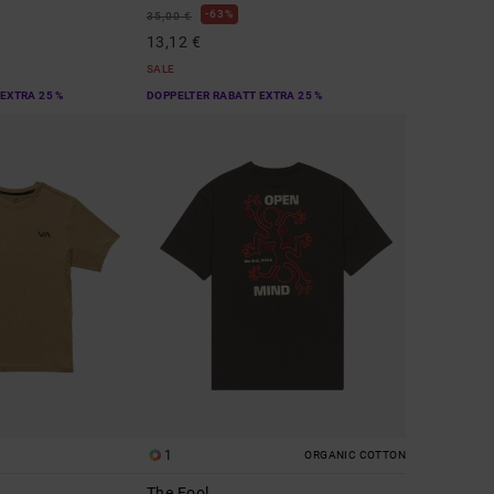
63%
35,00 €
13,12 €
SALE
EXTRA 25 %
DOPPELTER RABATT EXTRA 25 %
1
ORGANIC COTTON
The Fool