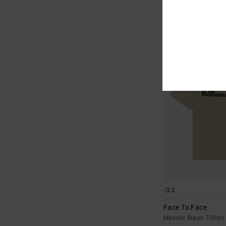
18,37 €
SALE
DOPPELTER RABATT EXT
2
Face To Face
Männer Braun T-Shirt