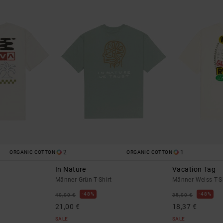
2
1
ORGANIC COTTON
ORGANIC COTTON
In Nature
Vacation Tag
Männer Grün T-Shirt
Männer Weiss T-S
48%
48%
40,00 €
35,00 €
21,00 €
18,37 €
SALE
SALE