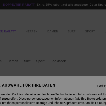
DOPPELTER RABATT
Extra 25% rabatt auf alle angebote
Jetzt Spar
ER RABATT
HERREN
DAMEN
SURF
SPORT
en
Damen
Surf
Sport
Lookbook
NE AUSWAHL FÜR IHRE DATEN
Fortfa
erwenden Cookies oder eine vergleichbare Technologie, um Informationen auf Ih
f zuzugreifen. Diese personenbezogenen Informationen (wie Ihre Browserdaten
 um Ihnen personalisierte Beiträge und Inhalte zu präsentieren, um die Leistu