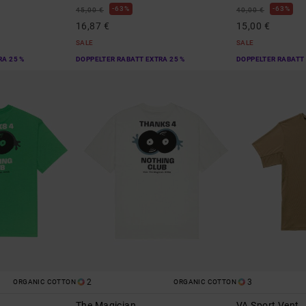
63%
63%
45,00 €
40,00 €
16,87 €
15,00 €
SALE
SALE
RA 25 %
DOPPELTER RABATT EXTRA 25 %
DOPPELTER RABATT 
2
3
ORGANIC COTTON
ORGANIC COTTON
The Magician
VA Sport Vent