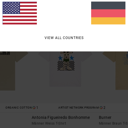
21,00 €
21,00 €
SALE
SALE
RA 25 %
DOPPELTER RABATT EXTRA 25 %
DOPPELTER RABATT 
VIEW ALL COUNTRIES
1
2
ORGANIC COTTON
ARTIST NETWORK PROGRAM
Antonia Figueiredo Bonhomme
Burner
Männer Weiss T-Shirt
Männer Braun T-S