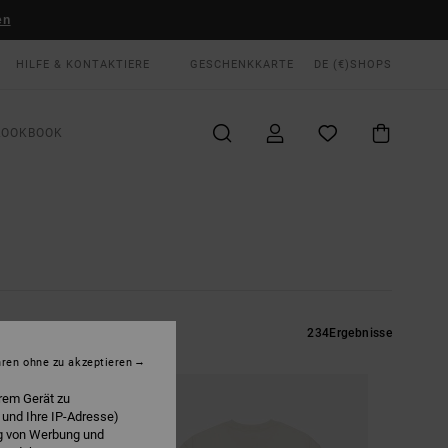
en
HILFE & KONTAKTIERE
GESCHENKKARTE
DE (€)
SHOPS
LOOKBOOK
234
Ergebnisse
hren ohne zu akzeptieren
rem Gerät zu
 und Ihre IP-Adresse)
ng von Werbung und