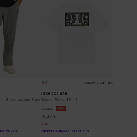
2
ORGANIC COTTON
Face To Face
 mit elastischem Bund
Männer Weiss T-Shirt
48%
35,00 €
18,37 €
SALE
EXTRA 25 %
DOPPELTER RABATT EXTRA 25 %