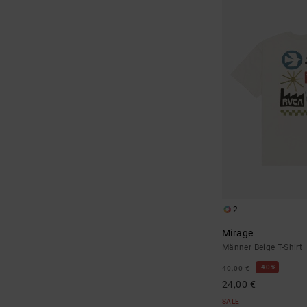
2
Mirage
Männer Beige T-Shirt
40%
40,00 €
24,00 €
SALE